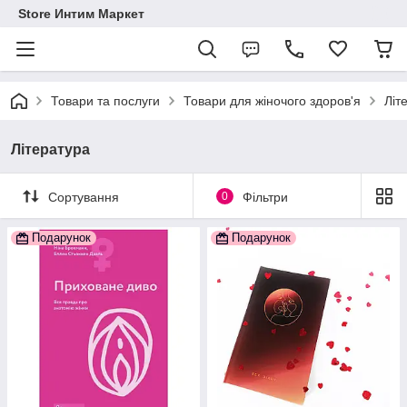
Store Интим Маркет
Товари та послуги
Товари для жіночого здоров'я
Літ
Література
Сортування
0
Фільтри
Подарунок
Подарунок