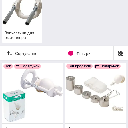
Запчастини для
екстендера
Сортування
0
Фільтри
Топ
Подарунок
Топ продажів
Подарунок