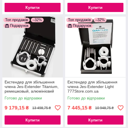
Купити
Купити
Топ продажів
–32%
Топ продажів
–32%
Подарунок
Подарунок
Екстендер для збільшення
Екстендер для збільшення
члена Jes-Extender Titanium,
члена Jes-Extender Light
ремешковый, алюмінієвий
777Store.com.ua
кейс 777Store.com.ua
Готово до відправки
Готово до відправки
9 179,15
7 445,15
₴
₴
13 498,75 ₴
10 948,75 ₴
Купити
Купити