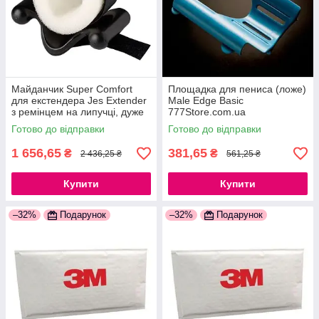
Майданчик Super Comfort
Площадка для пениса (ложе)
для екстендера Jes Extender
Male Edge Basic
з ремінцем на липучці, дуже
777Store.com.ua
комфортна 777Store.com.ua
Готово до відправки
Готово до відправки
1 656,65
381,65
₴
₴
2 436,25 ₴
561,25 ₴
Купити
Купити
–32%
Подарунок
–32%
Подарунок