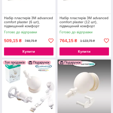
Набір пластирів 3M advanced
Набір пластирів 3M advanced
comfort plaster (6 шт),
comfort plaster (12 шт),
підвищений комфорт
підвищений комфорт
777Store.com.ua
777Store.com.ua
Готово до відправки
Готово до відправки
509,15
764,15
₴
₴
748,75 ₴
1 123,75 ₴
Купити
Купити
Топ продажів
Подарунок
Подарунок