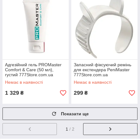
Адгезійний гель PROMaster
Запасний фіксуючий ремінь
Comfort & Care (50 мл),
для екстендера PeniMaster
густий 777Store.com.ua
777Store.com.ua
Немає в наявності
Немає в наявності
1 329
299
₴
₴
Показати ще
1
/ 2