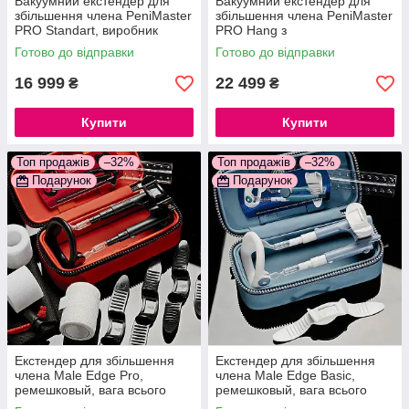
Вакуумний екстендер для
Вакуумний екстендер для
збільшення члена PeniMaster
збільшення члена PeniMaster
PRO Standart, виробник
PRO Hang з
Німеччина
подвешиваемыми вантажами
Готово до відправки
Готово до відправки
777Store.com.ua
16 999
22 499
₴
₴
Купити
Купити
Топ продажів
–32%
Топ продажів
–32%
Подарунок
Подарунок
Екстендер для збільшення
Екстендер для збільшення
члена Male Edge Pro,
члена Male Edge Basic,
ремешковый, вага всього
ремешковый, вага всього
65гр, міцний пластик
65гр, міцний пластик