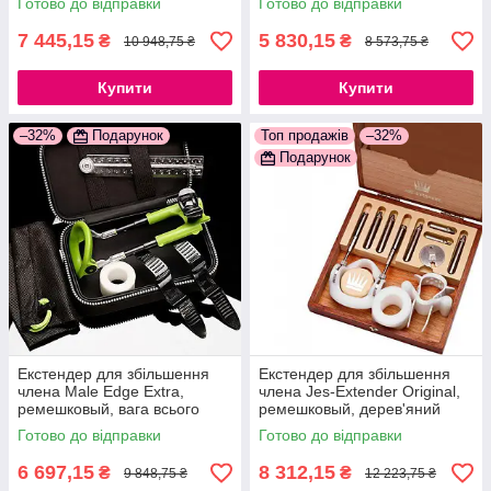
Готово до відправки
Готово до відправки
777Store.com.ua
777Store.com.ua
7 445,15
5 830,15
₴
₴
10 948,75 ₴
8 573,75 ₴
Купити
Купити
–32%
Подарунок
Топ продажів
–32%
Подарунок
Екстендер для збільшення
Екстендер для збільшення
члена Male Edge Extra,
члена Jes-Extender Original,
ремешковый, вага всього
ремешковый, дерев'яний
65гр, міцний пластик
футляр для зберігання
Готово до відправки
Готово до відправки
777Store.com.ua
777Store.com.ua
6 697,15
8 312,15
₴
₴
9 848,75 ₴
12 223,75 ₴