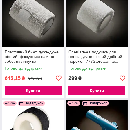
Еластичний бинт, дуже-дуже
Спеціальна подушка для
ніжний, фіксується сам на
пеніса, дуже ніжний дрібний
себе: як липучка
поролон 777Store.com.ua
777Store.com.ua
Готово до відправки
Готово до відправки
645,15
299
₴
₴
948,75 ₴
Купити
Купити
–32%
Подарунок
–32%
Подарунок