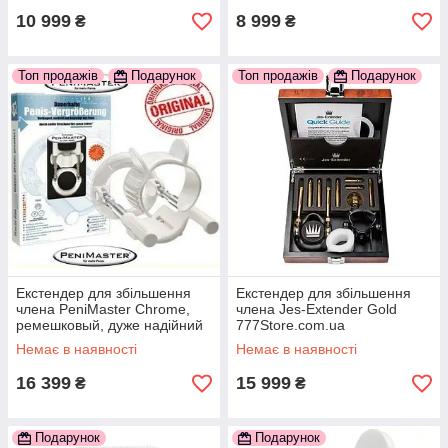
10 999
8 999
₴
₴
Топ продажів
Подарунок
Топ продажів
Подарунок
Екстендер для збільшення
Екстендер для збільшення
члена PeniMaster Chrome,
члена Jes-Extender Gold
ремешковый, дуже надійний
777Store.com.ua
777Store.com.ua
Немає в наявності
Немає в наявності
16 399
15 999
₴
₴
Подарунок
Подарунок