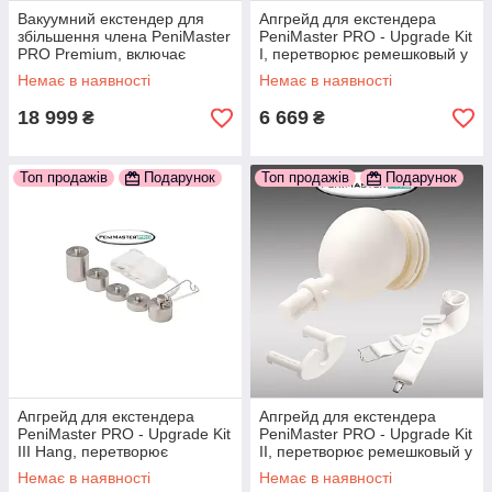
Вакуумний екстендер для
Апгрейд для екстендера
збільшення члена PeniMaster
PeniMaster PRO - Upgrade Kit
PRO Premium, включає
I, перетворює ремешковый у
ремінь, 3 роки гарантії
вакуумний 777Store.com.ua
Немає в наявності
Немає в наявності
18 999
6 669
₴
₴
Топ продажів
Подарунок
Топ продажів
Подарунок
Апгрейд для екстендера
Апгрейд для екстендера
PeniMaster PRO - Upgrade Kit
PeniMaster PRO - Upgrade Kit
III Hang, перетворює
II, перетворює ремешковый у
екстендер в хангер
вакуумний + ремінь
Немає в наявності
Немає в наявності
777Store.com.ua
777Store.com.ua