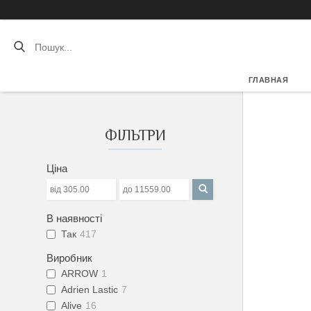
ГЛАВНАЯ
ФІЛЬТРИ
Ціна
В наявності
Так
417
Виробник
ARROW
1
Adrien Lastic
7
Alive
16