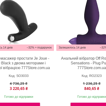
ь 14 днів
–32%
Залишилось 14 днів
–32
масажер простати Je Joue -
Анальний вібратор Off Ro
Black з двома моторами і
Sensations - Plug Pu
ої вібрацією 777Store.com.ua
777Store.com.u
SO3033
RO2323
4 736,25 ₴
1 236,25 ₴
3 220,65 ₴
840,65 ₴
Готово до відправки
Готово до відправк