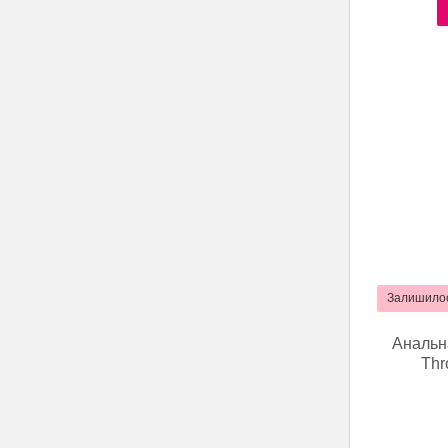
Залишилос
Анальна
Thr