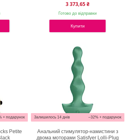
3 373,65 ₴
и
Готово до відправки
Купити
%
Залишилось 14 днів
–32%
cks Petite
Анальний стимулятор-намистини з
Black
двома моторами Satisfyer Lolli-Plug