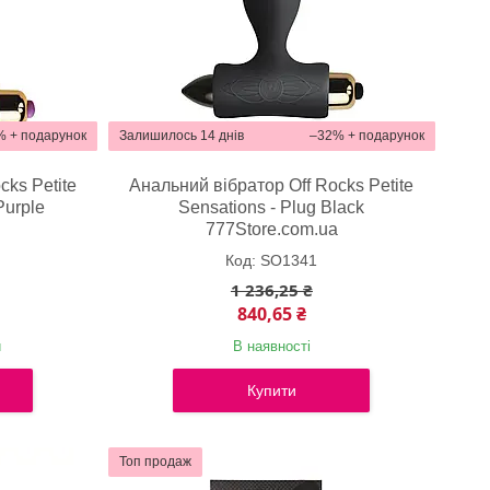
%
Залишилось 14 днів
–32%
cks Petite
Анальний вібратор Off Rocks Petite
Purple
Sensations - Plug Black
a
777Store.com.ua
SO1341
1 236,25 ₴
840,65 ₴
и
В наявності
Купити
Топ продаж