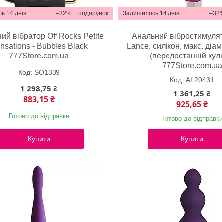
ь 14 днів
–32%
Залишилось 14 днів
–32
ий вібратор Off Rocks Petite
Анальний вібростимулят
nsations - Bubbles Black
Lance, силікон, макс. діам
777Store.com.ua
(передостанній кул
777Store.com.u
SO1339
AL20431
1 298,75 ₴
1 361,25 ₴
883,15 ₴
925,65 ₴
Готово до відправки
Готово до відправк
Купити
Купити