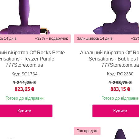
ь 14 днів
–32%
Залишилось 14 днів
–32
ий вібратор Off Rocks Petite
Анальний вібратор Off Ro
nsations - Teazer Purple
Sensations - Bubbles 
777Store.com.ua
777Store.com.u
SO1764
RO2330
1 211,25 ₴
1 298,75 ₴
823,65 ₴
883,15 ₴
Готово до відправки
Готово до відправк
Купити
Купити
Топ продаж