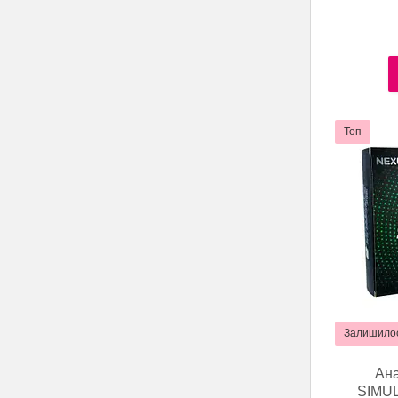
Топ
Залишилос
Ана
SIMUL