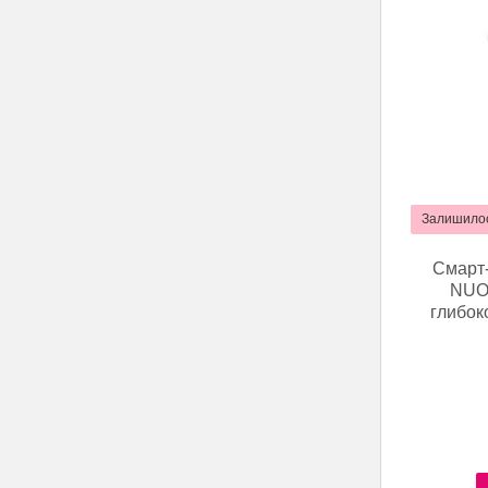
Залишилос
Смарт-
NUO 
глибок