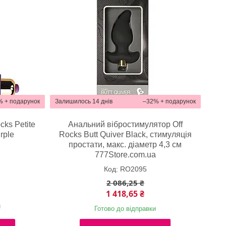
%
Залишилось 14 днів
–32%
cks Petite
Анальний вібростимулятор Off
rple
Rocks Butt Quiver Black, стимуляція
a
простати, макс. діаметр 4,3 см
777Store.com.ua
RO2095
2 086,25 ₴
1 418,65 ₴
и
Готово до відправки