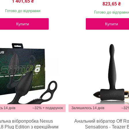
1 401,65 ₴
823,65 ₴
Готово до відправки
Готово до відправк
Купити
Купити
ь 14 днів
–32%
Залишилось 14 днів
–32
льна вібропробка Nexus
Анальний вібратор Off Ro
8 Plug Edition з ерекційним
Sensations - Teazer 