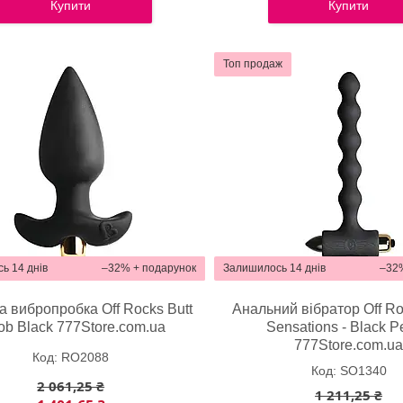
Купити
Купити
Топ продаж
ь 14 днів
–32%
Залишилось 14 днів
–32
 вибропробка Off Rocks Butt
Анальний вібратор Off Ro
ob Black 777Store.com.ua
Sensations - Black P
777Store.com.u
RO2088
SO1340
2 061,25 ₴
1 211,25 ₴