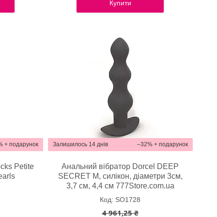
Купити
%
Залишилось 14 днів
–32%
cks Petite
Анальний вібратор Dorcel DEEP
earls
SECRET M, силікон, діаметри 3см,
a
3,7 см, 4,4 см 777Store.com.ua
SO1728
4 961,25 ₴