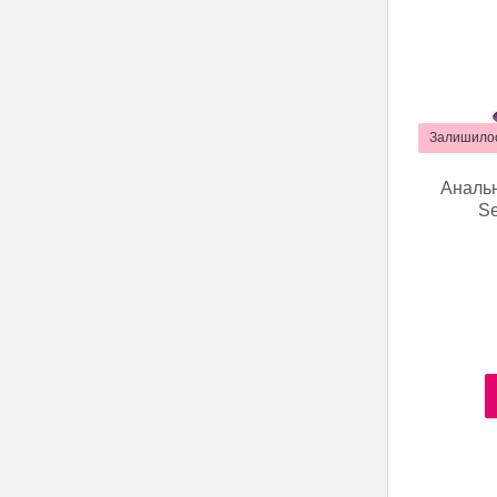
Залишилос
Анальн
Se