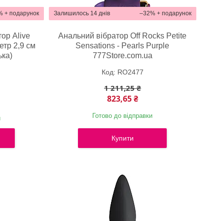
%
Залишилось 14 днів
–32%
ор Alive
Анальний вібратор Off Rocks Petite
етр 2,9 см
Sensations - Pearls Purple
ька)
777Store.com.ua
a
RO2477
1 211,25 ₴
823,65 ₴
Готово до відправки
и
Купити