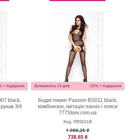
%
Залишилось 14 днів
–32%
07 black,
Бодистокинг Passion BS011 black,
 рукав 3/4
комбінезон, імітація панчіх і пояси
a
777Store.com.ua
PBS011B
1 086,25 ₴
738,65 ₴