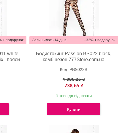
%
Залишилось 14 днів
–32%
11 white,
Бодистокинг Passion BS022 black,
іх і пояси
комбінезон 777Store.com.ua
a
PBS022B
1 086,25 ₴
738,65 ₴
Готово до відправки
и
Купити