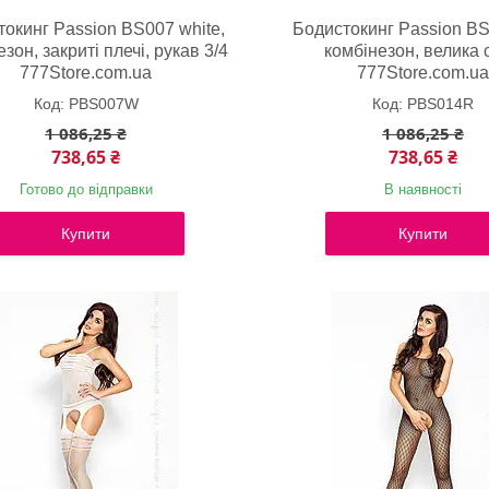
окинг Passion BS007 white,
Бодистокинг Passion BS
зон, закриті плечі, рукав 3/4
комбінезон, велика с
777Store.com.ua
777Store.com.u
PBS007W
PBS014R
1 086,25 ₴
1 086,25 ₴
738,65 ₴
738,65 ₴
Готово до відправки
В наявності
Купити
Купити