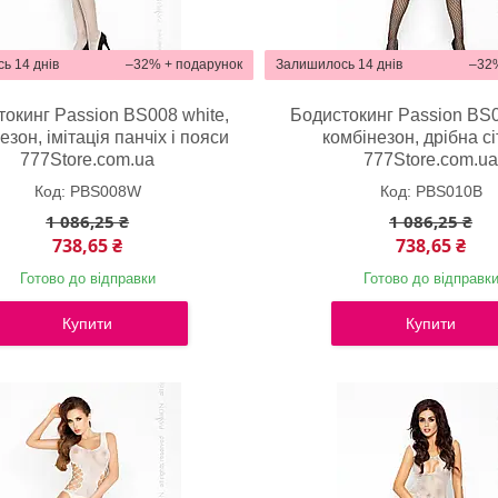
ь 14 днів
–32%
Залишилось 14 днів
–32
окинг Passion BS008 white,
Бодистокинг Passion BS0
езон, імітація панчіх і пояси
комбінезон, дрібна сі
777Store.com.ua
777Store.com.u
PBS008W
PBS010B
1 086,25 ₴
1 086,25 ₴
738,65 ₴
738,65 ₴
Готово до відправки
Готово до відправк
Купити
Купити