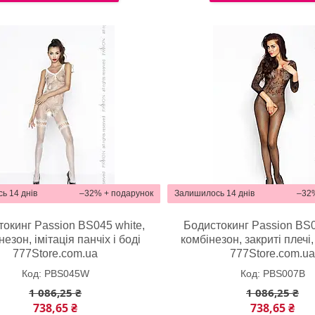
ь 14 днів
–32%
Залишилось 14 днів
–32
окинг Passion BS045 white,
Бодистокинг Passion BS0
незон, імітація панчіх і боді
комбінезон, закриті плечі,
777Store.com.ua
777Store.com.u
PBS045W
PBS007B
1 086,25 ₴
1 086,25 ₴
738,65 ₴
738,65 ₴