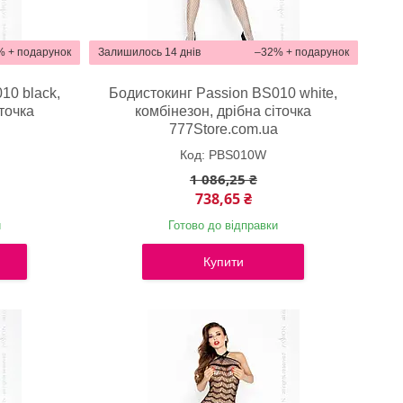
%
Залишилось 14 днів
–32%
10 black,
Бодистокинг Passion BS010 white,
точка
комбінезон, дрібна сіточка
a
777Store.com.ua
PBS010W
1 086,25 ₴
738,65 ₴
и
Готово до відправки
Купити