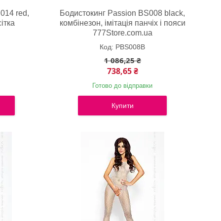
014 red,
Бодистокинг Passion BS008 black,
ітка
комбінезон, імітація панчіх і пояси
a
777Store.com.ua
PBS008B
1 086,25 ₴
738,65 ₴
Готово до відправки
Купити