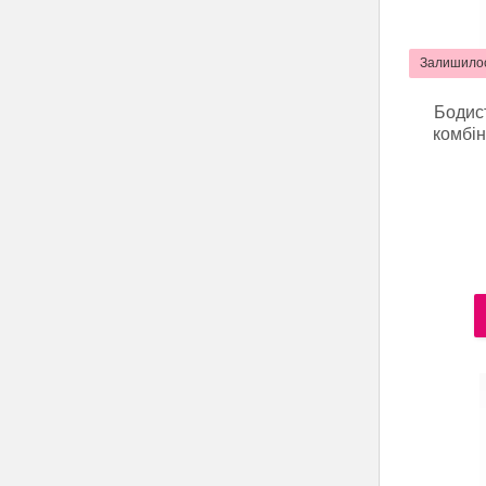
Залишилос
Бодист
комбін