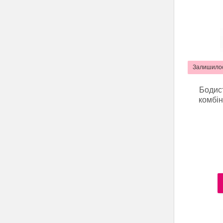
Залишилос
Бодист
комбін