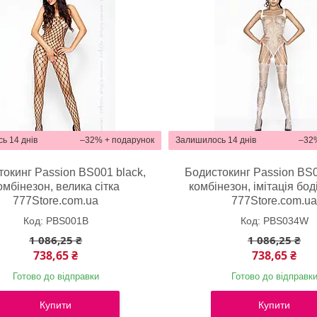
ь 14 днів
–32%
Залишилось 14 днів
–32
окинг Passion BS001 black,
Бодистокинг Passion BS0
омбінезон, велика сітка
комбінезон, імітація боді
777Store.com.ua
777Store.com.u
PBS001B
PBS034W
1 086,25 ₴
1 086,25 ₴
738,65 ₴
738,65 ₴
Готово до відправки
Готово до відправк
Купити
Купити