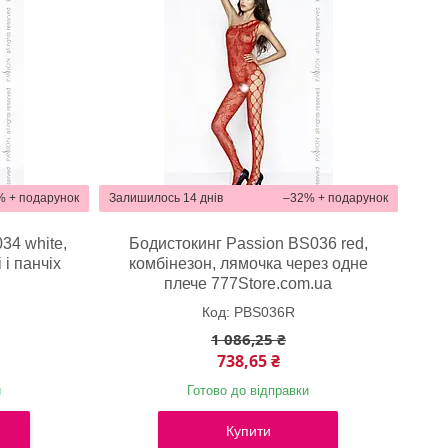
%
Залишилось 14 днів
–32%
34 white,
Бодистокинг Passion BS036 red,
 і панчіх
комбінезон, лямочка через одне
a
плече 777Store.com.ua
PBS036R
1 086,25 ₴
738,65 ₴
и
Готово до відправки
Купити