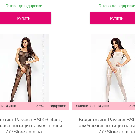
Готово до відправки
Готово до відправк
Купити
Купити
ь 14 днів
–32%
Залишилось 14 днів
–32
окинг Passion BS006 black,
Бодистокинг Passion BS0
езон, імітація панчіх і пояси
комбінезон, імітація панч
777Store.com.ua
777Store.com.u