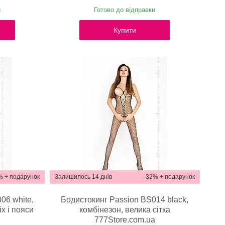
и
Готово до відправки
Купити
%
Залишилось 14 днів
–32%
06 white,
Бодистокинг Passion BS014 black,
іх і пояси
комбінезон, велика сітка
a
777Store.com.ua