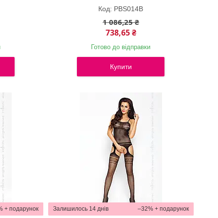
PBS014B
1 086,25 ₴
738,65 ₴
и
Готово до відправки
Купити
%
Залишилось 14 днів
–32%