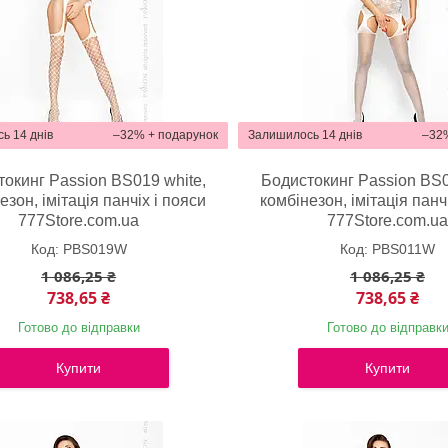
ь 14 днів
–32%
Залишилось 14 днів
–32
окинг Passion BS019 white,
Бодистокинг Passion BS0
езон, імітація панчіх і пояси
комбінезон, імітація панч
777Store.com.ua
777Store.com.u
PBS019W
PBS011W
1 086,25 ₴
1 086,25 ₴
738,65 ₴
738,65 ₴
Готово до відправки
Готово до відправк
Купити
Купити