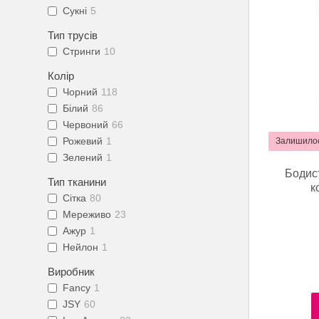
Сукні
5
Тип трусів
Стринги
10
Колір
Чорний
118
Білий
86
Червоний
66
Рожевий
1
Залишилос
Зелений
1
Бодист
Тип тканини
к
Сітка
80
Мереживо
23
Ажур
1
Нейлон
1
Виробник
Fancy
1
JSY
60