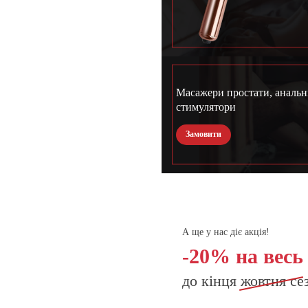
Масажери простати, анальн
стимулятори
Замовити
А ще у нас діє акція!
-20% на весь
до кінця
жовтня
се