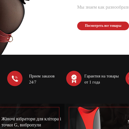
Мы знаем как разнообрази
Посмотреть все товары
Прием заказов
Гарантия на товары
24/7
от 1 года
Жіночі вібратори для клітора і
точки G, вибропули