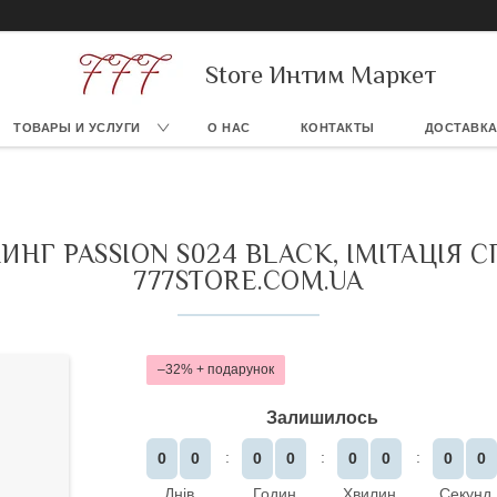
Store Интим Маркет
ТОВАРЫ И УСЛУГИ
О НАС
КОНТАКТЫ
ДОСТАВКА
НГ PASSION S024 BLACK, ІМІТАЦІЯ 
777STORE.COM.UA
–32%
Залишилось
0
0
0
0
0
0
0
0
Днів
Годин
Хвилин
Секунд