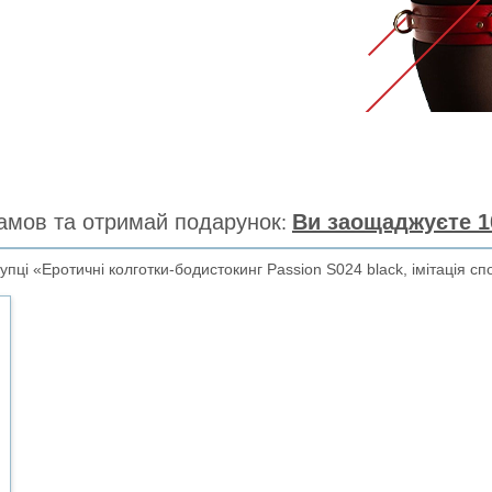
амов та отримай подарунок
Ви заощаджуєте 1
ці «Еротичні колготки-бодистокинг Passion S024 black, імітація сп