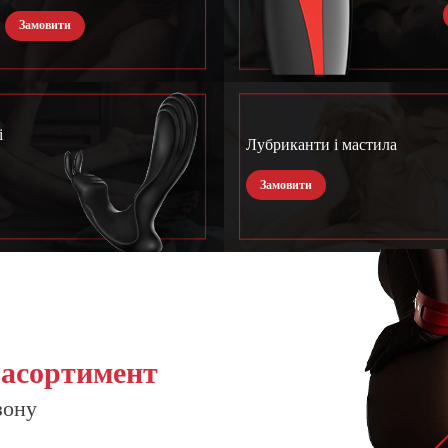
Замовити
і
Лубриканти і мастила
Замовити
 асортимент
зону