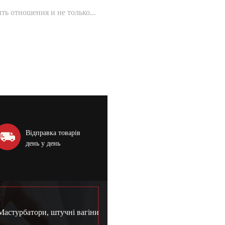
ть отношения и не только...
Відправка товарів
день у день
Мастурбатори, штучні вагіни