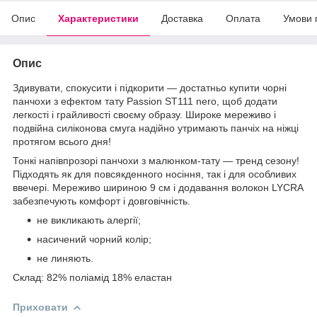
Опис
Характеристики
Доставка
Оплата
Умови 
Опис
Здивувати, спокусити і підкорити — достатньо купити чорні
панчохи з ефектом тату Passion ST111 nero, щоб додати
легкості і грайливості своєму образу. Широке мереживо і
подвійна силіконова смуга надійно утримають панчіх на ніжці
протягом всього дня!
Тонкі напівпрозорі панчохи з малюнком-тату — тренд сезону!
Підходять як для повсякденного носіння, так і для особливих
ввечері. Мереживо шириною 9 см і додавання волокон LYCRA
забезпечують комфорт і довговічність.
не викликають алергії;
насичений чорний колір;
не линяють.
Склад: 82% поліамід 18% еластан
Приховати