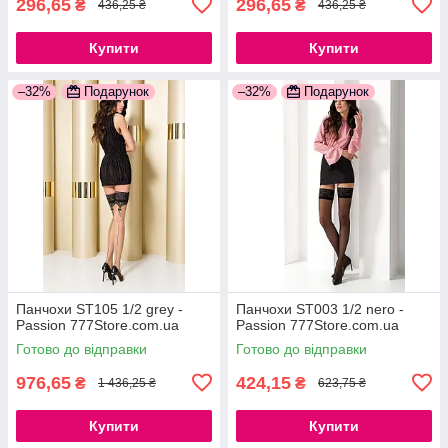
296,65
296,65
₴
₴
436,25 ₴
436,25 ₴
Купити
Купити
–32%
Подарунок
–32%
Подарунок
Панчохи ST105 1/2 grey -
Панчохи ST003 1/2 nero -
Passion 777Store.com.ua
Passion 777Store.com.ua
Готово до відправки
Готово до відправки
976,65
424,15
₴
₴
1 436,25 ₴
623,75 ₴
Купити
Купити