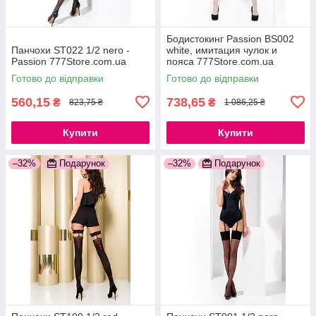
Бодистокинг Passion BS002
Панчохи ST022 1/2 nero -
white, имитация чулок и
Passion 777Store.com.ua
пояса 777Store.com.ua
Готово до відправки
Готово до відправки
560,15
738,65
₴
₴
823,75 ₴
1 086,25 ₴
Купити
Купити
–32%
Подарунок
–32%
Подарунок