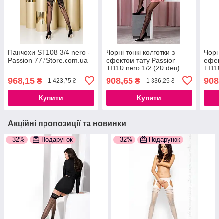
Панчохи ST108 3/4 nero -
Чорні тонкі колготки з
Чорн
Passion 777Store.com.ua
ефектом тату Passion
ефек
TI110 nero 1/2 (20 den)
TI11
777Store.com.ua
777S
968,15
908,65
908
₴
₴
1 423,75 ₴
1 336,25 ₴
Купити
Купити
Акційні пропозиції та новинки
–32%
Подарунок
–32%
Подарунок