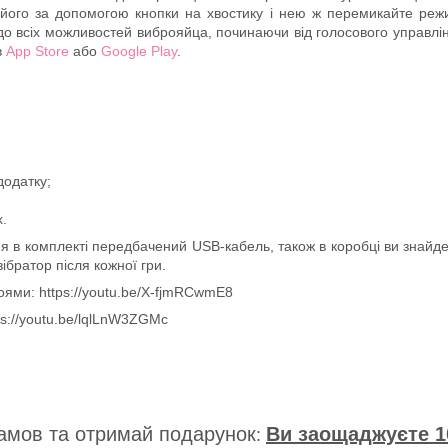
 його за допомогою кнопки на хвостику і нею ж перемикайте режи
 до всіх можливостей виброяйца, починаючи від голосового управлі
в
App Store
або
Google Play
.
додатку;
х.
 в комплекті передбачений USB-кабель, також в коробці ви знайде
ібратор після кожної гри.
оями: https://youtu.be/X-fjmRCwmE8
ps://youtu.be/lqlLnW3ZGMc
амов та отримай подарунок
Ви заощаджуєте 1