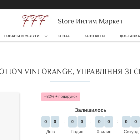
Store Интим Маркет
ТОВАРЫ И УСЛУГИ
О НАС
КОНТАКТЫ
ДОСТАВКА
TION VINI ORANGE, УПРАВЛІННЯ ЗІ 
–32%
Залишилось
0
0
0
0
0
0
0
0
Днів
Годин
Хвилин
Секунд