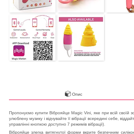
Опис
Пропонуємо купити Віброяйце Magic Vini, яке при всій своїй з
улюблену музику і відчувайте її вібрації всередині себе, відд
управлінні кнопкою доступно 7 режимів вібрації).
Віброяйце злегка витягнутої форми вкрите безпечним силікон