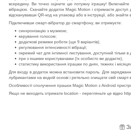
всередину. Ви точно оціните цю потужну іграшку! Включайте
вібрацією. Скачайте додаток Magic Motion і отримаєте доступ
відсканувавши QR-код на упаковці або в інструкції, або знайти 
Підключивши смарт-вібратор до смартфону, ви отримуєте:
синхронізацію з музикою;
керування голосом;
додаткові режими роботи (ще 9 варіантів);
регулювання інтенсивності вібрації;
окремий чат для інтимної листування, доступний тільки в 
ігри з іншими користувачами (їх особисто ви додаєте);
статистику використання іграшки по днях, тижнях і місяця
Для входу в додаток можна встановити пароль. Для заряджання
лубрикантами на водній основі і ретельно очищати свій смарт-в
Особливості сполучення іграшок Magic Motion з Android пристр
Якщо не виходить отримати location - перегляньте це відео htt
З