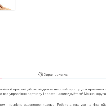
Характеристики
овнішній простоті дійсно відкриває широкий простір для еротичних 
айте все управління партнеру і просто насолоджуйтеся! Можна керув
ом і повністю водонепроницаемо. Ребриста текстура на кінці яйц