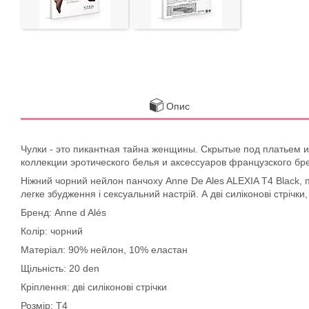
Опис
Чулки - это пикантная тайна женщины. Скрытые под платьем и
коллекции эротического белья и аксессуаров французского бре
Ніжний чорний нейлон панчоху Anne De Ales ALEXIA T4 Black, 
легке збудження і сексуальний настрій. А дві силіконові стрічк
Бренд: Anne d Alés
Колір: чорний
Матеріал: 90% нейлон, 10% еластан
Щільність: 20 den
Кріплення: дві силіконові стрічки
Розмір: Т4