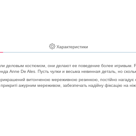
Характеристики
ли деловым костюмом, они делают ее поведение более игривым. Ре
нда Anne De Ales. Пусть чулки и весьма невинная деталь, но сколь
прикрашений витонченою мереживною резинкою, постійно нагадує сво
и, прикриті ажурним мереживом, забезпечать надійну фіксацію на ніж