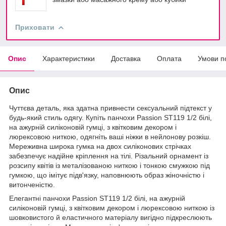
Приховати
Опис
Характеристики
Доставка
Оплата
Умови п
Опис
Чуттєва деталь, яка здатна привнести сексуальний підтекст у
будь-який стиль одягу. Купіть панчохи Passion ST119 1/2 білі,
на ажурній силіконовій гумці, з квітковим декором і
люрексовою ниткою, одягніть ваші ніжки в нейлонову розкіш.
Мереживна широка гумка на двох силіконових стрічках
забезпечує надійне кріплення на тілі. Різальний орнамент із
розсипу квітів із металізованою ниткою і тонкою смужкою під
гумкою, що імітує підв'язку, наповнюють образ жіночністю і
витонченістю.
Елегантні панчохи Passion ST119 1/2 білі, на ажурній
силіконовій гумці, з квітковим декором і люрексовою ниткою із
шовковистого й еластичного матеріалу вигідно підкреслюють