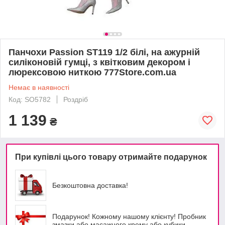
Панчохи Passion ST119 1/2 білі, на ажурній
силіконовій гумці, з квітковим декором і
люрексовою ниткою 777Store.com.ua
Немає в наявності
Код: SO5782
Роздріб
1 139
₴
При купівлі цього товару отримайте подарунок
Безкоштовна доставка!
Подарунок! Кожному нашому клієнту! Пробник
змазки або масажного крему або кубики