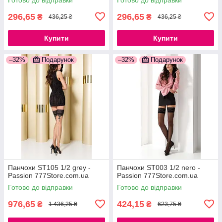
296,65
296,65
₴
₴
436,25 ₴
436,25 ₴
Купити
Купити
–32%
Подарунок
–32%
Подарунок
Панчохи ST105 1/2 grey -
Панчохи ST003 1/2 nero -
Passion 777Store.com.ua
Passion 777Store.com.ua
Готово до відправки
Готово до відправки
976,65
424,15
₴
₴
1 436,25 ₴
623,75 ₴