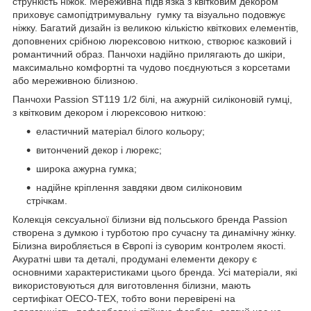
стрункість ніжок. Мереживна підв'язка з квітковим декором
приховує самопідтримувальну гумку та візуально подовжує
ніжку. Багатий дизайн із великою кількістю квіткових елементів,
доповнених срібною люрексовою ниткою, створює казковий і
романтичний образ. Панчохи надійно прилягають до шкіри,
максимально комфортні та чудово поєднуються з корсетами
або мереживною білизною.
Панчохи Passion ST119 1/2 білі, на ажурній силіконовій гумці,
з квітковим декором і люрексовою ниткою:
еластичний матеріал білого кольору;
витончений декор і люрекс;
широка ажурна гумка;
надійне кріплення завдяки двом силіконовим
стрічкам.
Колекція сексуальної білизни від польського бренда Passion
створена з думкою і турботою про сучасну та динамічну жінку.
Білизна виробляється в Європі із суворим контролем якості.
Акуратні шви та деталі, продумані елементи декору є
основними характеристиками цього бренда. Усі матеріали, які
використовуються для виготовлення білизни, мають
сертифікат OECO-TEX, тобто вони перевірені на