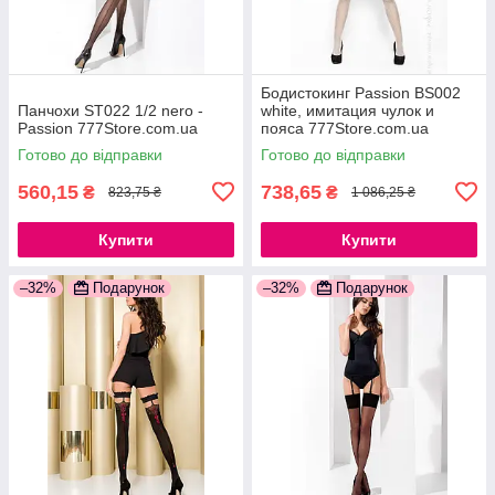
Бодистокинг Passion BS002
Панчохи ST022 1/2 nero -
white, имитация чулок и
Passion 777Store.com.ua
пояса 777Store.com.ua
Готово до відправки
Готово до відправки
560,15
738,65
₴
₴
823,75 ₴
1 086,25 ₴
Купити
Купити
–32%
Подарунок
–32%
Подарунок