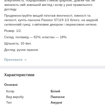
алергенність, пофарбовані стійкою фарбою, довгий час не
змінюють свій зовнішній вигляд і колір у разі правильного
догляду.
Продемонструйте вищий пілотаж жіночності, ніжності та
легкості, купіть панчохи Passion ST119 1/2 білого, на ажурній
силіконовій гумці, з квітковим декором і люрексовою ниткою.
Розмір: 1/2.
Склад: поліамід — 82%; еластан — 18%.
Щільність: 20 den.
Догляд: ручне прання.
Приховати
Характеристики
Основні
Колір
Білий
Вид виробу
Панчохи
Тип
Ажурні