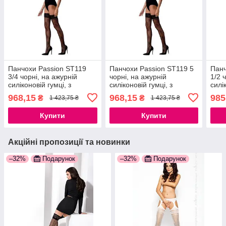
Панчохи Passion ST119
Панчохи Passion ST119 5
Панч
3/4 чорні, на ажурній
чорні, на ажурній
1/2 
силіконовій гумці, з
силіконовій гумці, з
силі
квітковим декором і
квітковим декором і
вишу
968,15
968,15
985
₴
₴
1 423,75 ₴
1 423,75 ₴
люрексовою ниткою
люрексовою ниткою
люре
777Store.com.ua
777Store.com.ua
777S
Купити
Купити
Акційні пропозиції та новинки
–32%
Подарунок
–32%
Подарунок