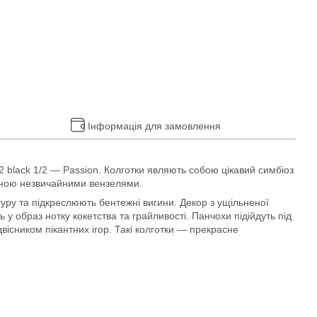
Інформація для замовлення
12 black 1/2 — Passion. Колготки являють собою цікавий симбіоз
ашеною незвичайними вензелями.
гуру та підкреслюють бентежні вигини. Декор з ущільненої
 образ нотку кокетства та грайливості. Панчохи підійдуть під
двісником пікантних ігор. Такі колготки — прекрасне