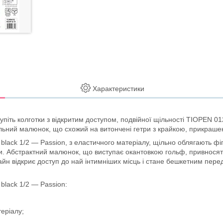
Характеристики
 купіть колготки з відкритим доступом, подвійної щільності TIOPEN 0
 щільний малюнок, що схожий на витончені гетри з крайкою, прикр
black 1/2 — Passion, з еластичного матеріалу, щільно облягають фі
и. Абстрактний малюнок, що виступає окантовкою гольф, привносять у
зайн відкриє доступ до най інтимніших місць і стане бешкетним пере
black 1/2 — Passion:
еріалу;