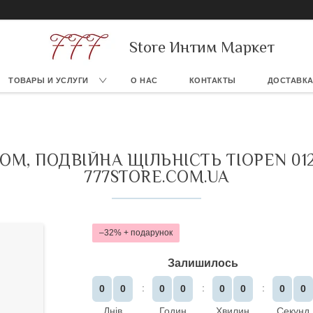
Store Интим Маркет
ТОВАРЫ И УСЛУГИ
О НАС
КОНТАКТЫ
ДОСТАВКА
, ПОДВІЙНА ЩІЛЬНІСТЬ TIOPEN 012 B
777STORE.COM.UA
–32%
Залишилось
0
0
0
0
0
0
0
0
Днів
Годин
Хвилин
Секунд