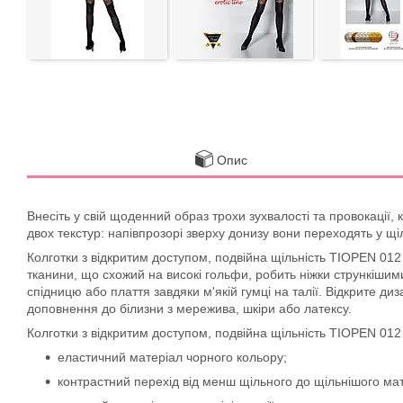
Опис
Внесіть у свій щоденний образ трохи зухвалості та провокації,
двох текстур: напівпрозорі зверху донизу вони переходять у
Колготки з відкритим доступом, подвійна щільність TIOPEN 012 
тканини, що схожий на високі гольфи, робить ніжки стрункішим
спідницю або плаття завдяки м'якій гумці на талії. Відкрите ди
доповнення до білизни з мережива, шкіри або латексу.
Колготки з відкритим доступом, подвійна щільність TIOPEN 012 
еластичний матеріал чорного кольору;
контрастний перехід від менш щільного до щільнішого мат