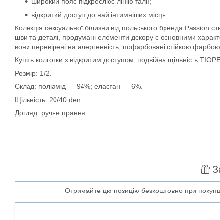
широкий пояс підкреслює лінію талії;
відкритий доступ до най інтимніших місць.
Колекція сексуальної білизни від польського бренда Passion ст
шви та деталі, продумані елементи декору є основними характ
вони перевірені на алергенність, пофарбовані стійкою фарбою, 
Купіть колготки з відкритим доступом, подвійна щільність TIOP
Розмір: 1/2.
Склад: поліамід — 94%; еластан — 6%.
Щільність: 20/40 den.
Догляд: ручне прання.
З
Отримайте цю позицію безкоштовно при покупці 