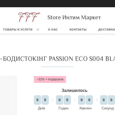
Store Интим Маркет
ТОВАРЫ И УСЛУГИ
О НАС
КОНТАКТЫ
ДОСТАВКА
БОДИСТОКІНГ PASSION ECO S004 BL
–32%
Залишилось
0
0
0
0
0
0
0
0
Днів
Годин
Хвилин
Секунд