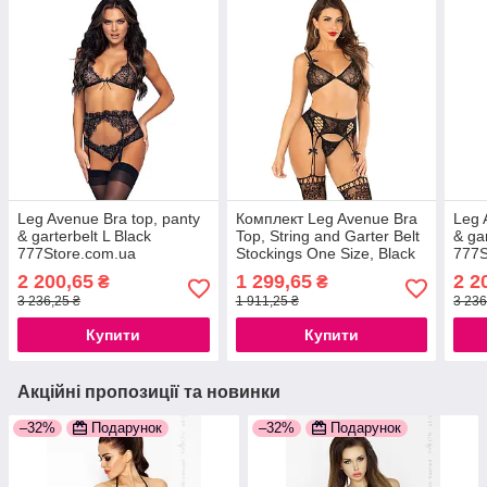
Leg Avenue Bra top, panty
Комплект Leg Avenue Bra
Leg 
& garterbelt L Black
Top, String and Garter Belt
& ga
777Store.com.ua
Stockings One Size, Black
777S
2 200,65
1 299,65
2 2
₴
₴
3 236,25 ₴
1 911,25 ₴
3 236
Купити
Купити
Акційні пропозиції та новинки
–32%
Подарунок
–32%
Подарунок