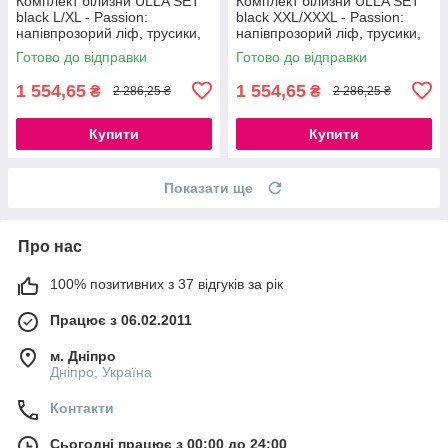
Комплект білизни ULLA SET
Комплект білизни ULLA SET
black L/XL - Passion:
black XXL/XXXL - Passion:
напівпрозорий ліф, трусики,
напівпрозорий ліф, трусики,
пояс 777Store.com.ua
пояс 777Store.com.ua
Готово до відправки
Готово до відправки
1 554,65
1 554,65
₴
₴
2 286,25 ₴
2 286,25 ₴
Купити
Купити
Показати ще
Про нас
100% позитивних з 37 відгуків за рік
Працює з 06.02.2011
м. Дніпро
Дніпро, Україна
Контакти
Сьогодні працює з 00:00 до 24:00