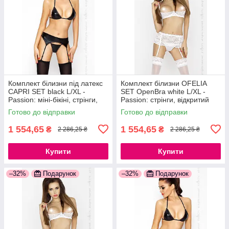
Комплект білизни під латекс
Комплект білизни OFELIA
CAPRI SET black L/XL -
SET OpenBra white L/XL -
Passion: міні-бікіні, стрінги,
Passion: стрінги, відкритий
пояс для панчіх
ліф, широкий пояс
Готово до відправки
Готово до відправки
777Store.com.ua
777Store.com.ua
1 554,65
1 554,65
₴
₴
2 286,25 ₴
2 286,25 ₴
Купити
Купити
–32%
Подарунок
–32%
Подарунок