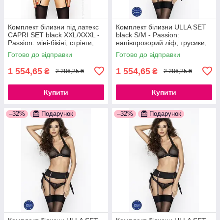
Комплект білизни під латекс
Комплект білизни ULLA SET
CAPRI SET black XXL/XXXL -
black S/M - Passion:
Passion: міні-бікіні, стрінги,
напівпрозорий ліф, трусики,
пояс для панчіх
пояс 777Store.com.ua
Готово до відправки
Готово до відправки
777Store.com.ua
1 554,65
1 554,65
₴
₴
2 286,25 ₴
2 286,25 ₴
Купити
Купити
–32%
Подарунок
–32%
Подарунок