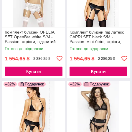
Комплект білизни OFELIA
Комплект білизни під латекс
SET OpenBra white S/M -
CAPRI SET black S/M -
Passion: стрінги, відкритий
Passion: міні-бікіні, стрінги,
ліф, широкий пояс
пояс для панчіх
Готово до відправки
Готово до відправки
777Store.com.ua
777Store.com.ua
1 554,65
1 554,65
₴
₴
2 286,25 ₴
2 286,25 ₴
Купити
Купити
–32%
Подарунок
–32%
Подарунок