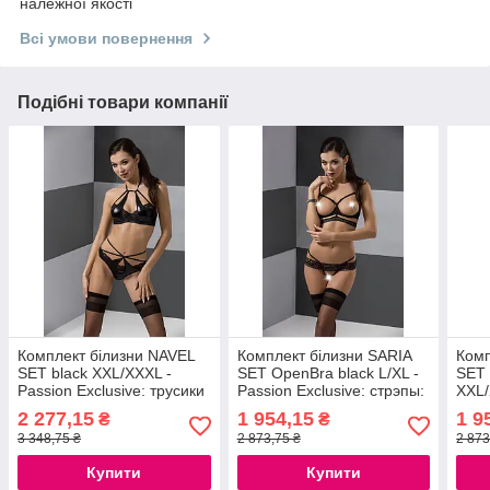
належної якості
Всі умови повернення
Подібні товари компанії
Комплект білизни NAVEL
Комплект білизни SARIA
Комп
SET black XXL/XXXL -
SET OpenBra black L/XL -
SET 
Passion Exclusive: трусики
Passion Exclusive: стрэпы:
XXL/
і ліф з елементами під
откртый ліф, стрінги
Excl
2 277,15
1 954,15
1 9
₴
₴
латекс 777Store.com.ua
777Store.com.ua
ліф,
3 348,75 ₴
2 873,75 ₴
2 873
777S
Купити
Купити