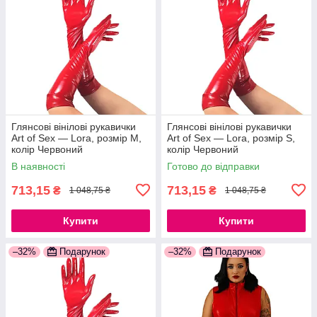
Глянсові вінілові рукавички
Глянсові вінілові рукавички
Art of Sex — Lora, розмір М,
Art of Sex — Lora, розмір S,
колір Червоний
колір Червоний
777Store.com.ua
777Store.com.ua
В наявності
Готово до відправки
713,15
713,15
₴
₴
1 048,75 ₴
1 048,75 ₴
Купити
Купити
–32%
Подарунок
–32%
Подарунок