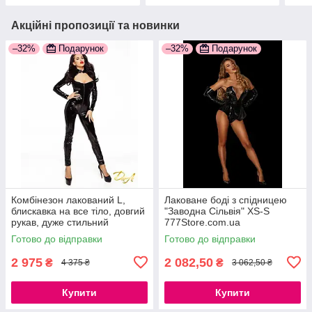
Акційні пропозиції та новинки
–32%
Подарунок
–32%
Подарунок
Комбінезон лакований L,
Лаковане боді з спідницею
блискавка на все тіло, довгий
"Заводна Сільвія" XS-S
рукав, дуже стильний
777Store.com.ua
777Store.com.ua
Готово до відправки
Готово до відправки
2 975
2 082,50
₴
₴
4 375 ₴
3 062,50 ₴
Купити
Купити