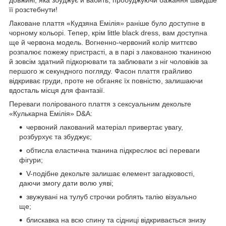
її розстебнути!
Лаковане плаття «Кудзяна Емілія» раніше було доступне в
чорному кольорі. Тепер, крім little black dress, вам доступна
ще й червона модель. Вогненно-червоний колір миттєво
розпалює пожежу пристрасті, а в парі з лакованою тканиною
й зовсім здатний підкорювати та заблювати з ніг чоловіків за
першого ж секундного погляду. Фасон плаття грайливо
відкриває груди, проте не обганяє їх повністю, залишаючи
вдосталь місця для фантазії.
Переваги полірованого плаття з сексуальним декольте
«Кулькарна Емілія» D&A:
червоний лакований матеріал привертає увагу,
розбурхує та збуджує;
обтисла еластична тканина підкреслює всі переваги
фігури;
V-подібне декольте залишає елемент загадковості,
даючи змогу дати волю уяві;
звужувані на тулуб строчки роблять талію візуально
ще;
блискавка на всю спину та сідниці відкривається знизу