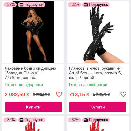
–32%
Подарунок
–32%
Подарунок
Лаковане боді з спідницею
Глянсові вінілові рукавички
"Заводна Сільвія" L
Art of Sex — Lora, розмір S,
777Store.com.ua
колір Чорний
777Store.com.ua
Готово до відправки
Готово до відправки
2 082,50
713,15
₴
₴
3 062,50 ₴
1 048,75 ₴
Купити
Купити
–32%
Подарунок
–32%
Подарунок