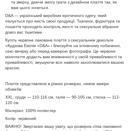
та зверху, даючи змогу грати з дизайном плаття так, як
вам цього хочеться.
D&A — український виробник еротичного одягу, який
піклується про якість своєї продукції. Тканини, фурнітура та
пошиття проходять контроль якості та сексуальне вбрання
довго вас тішитиме.
Купіть червоне лаковане плаття з сексуальним декольте
«Кудзова Емілія «D&A» і блискуйте на інтимному побаченні,
секс-вечірку або перед камерою фотографа. Це червоне
мініплаття додасть вам впевненості у своїй привабливості та
привабливості, змушуючи всіх навколо захоплюватися вашою
красою.
Плаття представлене в різних розмірах, нижче заміри
обхватів:
XXL: груди — 110-116 см, талія — 90-105 см, стегна — 112-
120 см.
Матеріал: 100% поліестер.
Колір: червоний.
ВАЖНО! Звертаємо вашу увагу, що розмірна сітка лакованої