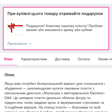
При купівлі цього товару отримайте подарунок
Подарунок! Кожному нашому клієнту! Пробник
змазки або масажного крему або кубики
Приховати
Опис
Характеристики
Доставка
Оплата
Умови п
Опис
Якщо вам потрібен безпрограшний варіант для спокушання і
збудження — рекомендуємо купити лаковане плаття з
сексуальним декольте «Малюшка з зав'язувальною Емілією»
D&A. Це шикарне плаття ідеально облягає фігуру та
підкреслює талію завдяки крою зі звужуваними строчками та
V-подібним вирізом. На спинці плаття — блискавка по всій
довжині, яка збуджує й вабить, пробуджуючи бажання швидше