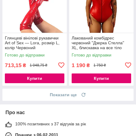
Глянцеві вінілові рукавички
Лакований комбідрес
Art of Sex — Lora, розмір L,
червоний "Дзерка Стелла"
колір Червоний
XL, блискавка на все тіло
777Store.com.ua
777Store.com.ua
Готово до відправки
Готово до відправки
713,15
1 190
₴
₴
1 048,75 ₴
1 750 ₴
Купити
Купити
Показати ще
Про нас
100% позитивних з 37 відгуків за рік
Працює з 06.02.2011