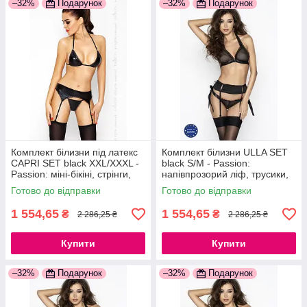
–32%
Подарунок
–32%
Подарунок
Комплект білизни під латекс
Комплект білизни ULLA SET
CAPRI SET black XXL/XXXL -
black S/M - Passion:
Passion: міні-бікіні, стрінги,
напівпрозорий ліф, трусики,
пояс для панчіх
пояс 777Store.com.ua
Готово до відправки
Готово до відправки
777Store.com.ua
1 554,65
1 554,65
₴
₴
2 286,25 ₴
2 286,25 ₴
Купити
Купити
–32%
Подарунок
–32%
Подарунок