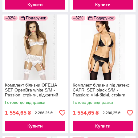
Купити
Купити
–32%
Подарунок
–32%
Подарунок
Комплект білизни OFELIA
Комплект білизни під латекс
SET OpenBra white S/M -
CAPRI SET black S/M -
Passion: стрінги, відкритий
Passion: міні-бікіні, стрінги,
ліф, широкий пояс
пояс для панчіх
Готово до відправки
Готово до відправки
777Store.com.ua
777Store.com.ua
1 554,65
1 554,65
₴
₴
2 286,25 ₴
2 286,25 ₴
Купити
Купити