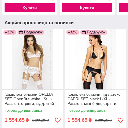
Купити
Купити
Акційні пропозиції та новинки
–32%
Подарунок
–32%
Подарунок
Комплект білизни OFELIA
Комплект білизни під латекс
SET OpenBra white L/XL -
CAPRI SET black L/XL -
Passion: стрінги, відкритий
Passion: міні-бікіні, стрінги,
ліф, широкий пояс
пояс для панчіх
Готово до відправки
Готово до відправки
777Store.com.ua
777Store.com.ua
1 554,65
1 554,65
₴
₴
2 286,25 ₴
2 286,25 ₴