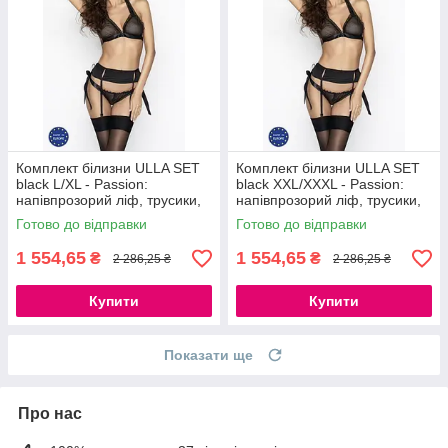
Комплект білизни ULLA SET
Комплект білизни ULLA SET
black L/XL - Passion:
black XXL/XXXL - Passion:
напівпрозорий ліф, трусики,
напівпрозорий ліф, трусики,
пояс 777Store.com.ua
пояс 777Store.com.ua
Готово до відправки
Готово до відправки
1 554,65
1 554,65
₴
₴
2 286,25 ₴
2 286,25 ₴
Купити
Купити
Показати ще
Про нас