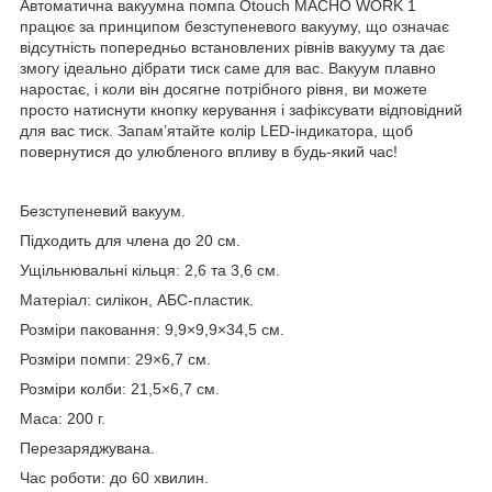
Автоматична вакуумна помпа Otouch MACHO WORK 1
працює за принципом безступеневого вакууму, що означає
відсутність попередньо встановлених рівнів вакууму та дає
змогу ідеально дібрати тиск саме для вас. Вакуум плавно
наростає, і коли він досягне потрібного рівня, ви можете
просто натиснути кнопку керування і зафіксувати відповідний
для вас тиск. Запам’ятайте колір LED-індикатора, щоб
повернутися до улюбленого впливу в будь-який час!
Безступеневий вакуум.
Підходить для члена до 20 см.
Ущільнювальні кільця: 2,6 та 3,6 см.
Матеріал: силікон, АБС-пластик.
Розміри паковання: 9,9×9,9×34,5 см.
Розміри помпи: 29×6,7 см.
Розміри колби: 21,5×6,7 см.
Маса: 200 г.
Перезаряджувана.
Час роботи: до 60 хвилин.