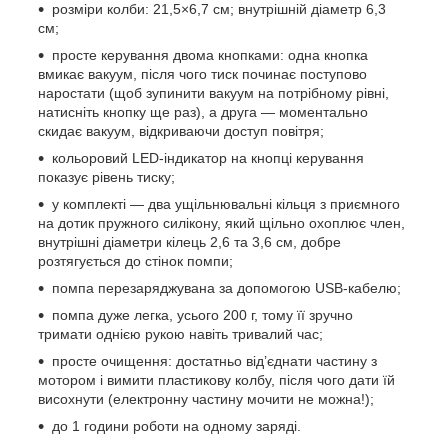
розміри колби: 21,5×6,7 см; внутрішній діаметр 6,3
см;
просте керування двома кнопками: одна кнопка
вмикає вакуум, після чого тиск починає поступово
наростати (щоб зупинити вакуум на потрібному рівні,
натисніть кнопку ще раз), а друга — моментально
скидає вакуум, відкриваючи доступ повітря;
кольоровий LED-індикатор на кнопці керування
показує рівень тиску;
у комплекті — два ущільнювальні кільця з приємного
на дотик пружного силікону, який щільно охоплює член,
внутрішні діаметри кілець 2,6 та 3,6 см, добре
розтягується до стінок помпи;
помпа перезаряджувана за допомогою USB-кабелю;
помпа дуже легка, усього 200 г, тому її зручно
тримати однією рукою навіть тривалий час;
просте очищення: достатньо від’єднати частину з
мотором і вимити пластикову колбу, після чого дати їй
висохнути (електронну частину мочити не можна!);
до 1 години роботи на одному заряді.