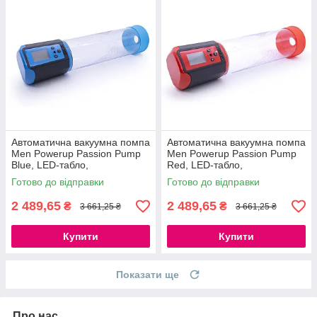
Автоматична вакуумна помпа
Автоматична вакуумна помпа
Men Powerup Passion Pump
Men Powerup Passion Pump
Blue, LED-табло,
Red, LED-табло,
перезаряджувана, 8 режимів
перезаряджувана, 8 режимів
Готово до відправки
Готово до відправки
777Store.com.ua
777Store.com.ua
2 489,65
2 489,65
₴
₴
3 661,25 ₴
3 661,25 ₴
Купити
Купити
Показати ще
Про нас