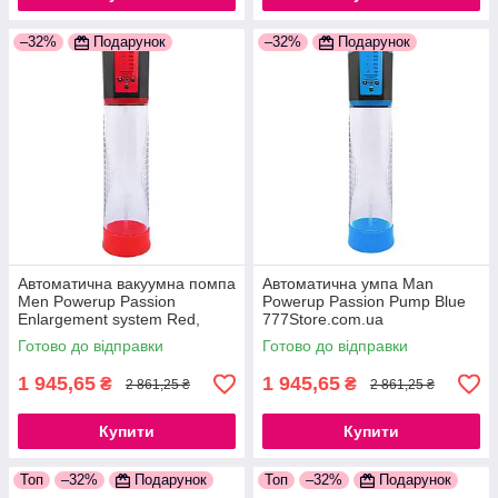
–32%
Подарунок
–32%
Подарунок
Автоматична вакуумна помпа
Автоматична умпа Man
Men Powerup Passion
Powerup Passion Pump Blue
Enlargement system Red,
777Store.com.ua
перезаряджувана, 5 режимів
Готово до відправки
Готово до відправки
777Store.com.ua
1 945,65
1 945,65
₴
₴
2 861,25 ₴
2 861,25 ₴
Купити
Купити
Топ
–32%
Подарунок
Топ
–32%
Подарунок