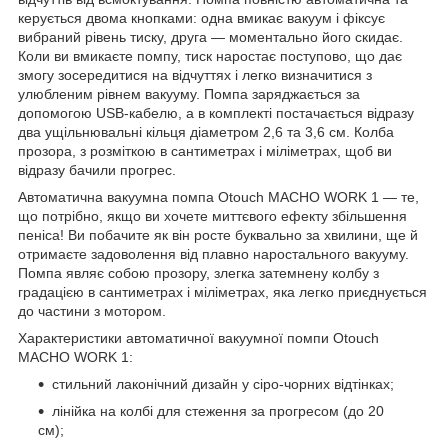
керується двома кнопками: одна вмикає вакуум і фіксує
вибраний рівень тиску, друга — моментально його скидає.
Коли ви вмикаєте помпу, тиск наростає поступово, що дає
змогу зосередитися на відчуттях і легко визначитися з
улюбленим рівнем вакууму. Помпа заряджається за
допомогою USB-кабелю, а в комплекті постачається відразу
два ущільнювальні кільця діаметром 2,6 та 3,6 см. Колба
прозора, з розміткою в сантиметрах і міліметрах, щоб ви
відразу бачили прогрес.
Автоматична вакуумна помпа Otouch MACHO WORK 1 — те,
що потрібно, якщо ви хочете миттєвого ефекту збільшення
пеніса! Ви побачите як він росте буквально за хвилини, ще й
отримаєте задоволення від плавно наростального вакууму.
Помпа являє собою прозору, злегка затемнену колбу з
градацією в сантиметрах і міліметрах, яка легко приєднується
до частини з мотором.
Характеристики автоматичної вакуумної помпи Otouch
MACHO WORK 1:
стильний лаконічний дизайн у сіро-чорних відтінках;
лінійка на колбі для стеження за прогресом (до 20
см);