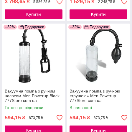
3 798,65
1 529,15
₴
₴
5 586,25 ₴
2 248,75 ₴
Купити
Купити
–32%
Подарунок
–32%
Подарунок
Вакуумна помпа з ручним
Вакуумна помпа з ручною
насосом Men Powerup Black
«грушею» Men Powerup
777Store.com.ua
777Store.com.ua
Готово до відправки
В наявності
594,15
594,15
₴
₴
873,75 ₴
873,75 ₴
Купити
Купити