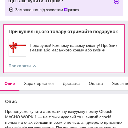
Що таке купити з Пром?
Замовлення під захистом
При купівлі цього товару отримайте подарунок
Подарунок! Кожному нашому клієнту! Пробник
змазки або масажного крему або кубики
Приховати
Опис
Характеристики
Доставка
Оплата
Умови п
Опис
Пропонуємо купити автоматичну вакуумну помпу Otouch
MACHO WORK 1 — не тільки чудовий та швидкий спосіб
прямо на очах збільшити розмір пеніса, а і джерело приємних
відчуттів від всмоктування. Помпа повністю автоматична та