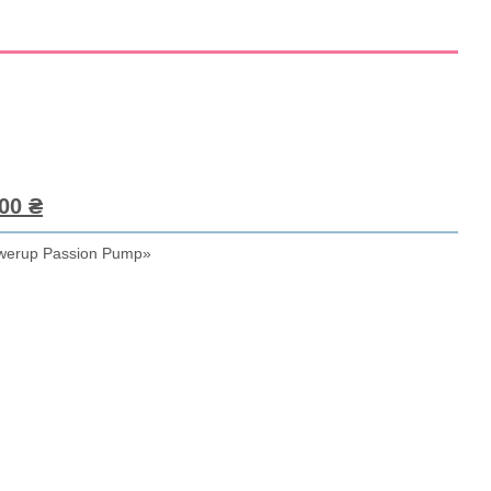
00 ₴
werup Passion Pump»