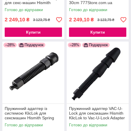
для секс-машин Hismith
30cm 777Store.com.ua
Suction Cup Adapter 4.5 ⁇
Готово до відправки
Готово до відправки
KlicLok 777Store.com.ua
2 249,10
2 249,10
₴
₴
3 123,75 ₴
3 123,75 ₴
Купити
Купити
–28%
Подарунок
–28%
Подарунок
Пружинний адаптер із
Пружинний адаптер VAC-U-
системою KlicLok для
Lock для сексмашин Hismith
сексмашин Hismith Spring
KlicLok to Vac-U-Lock Adapter
Connector 777Store.com.ua
777Store.com.ua
Готово до відправки
Готово до відправки