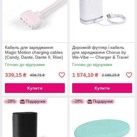
Кабель для заряджання
Дорожній футляр і кабель
Magic Motion charging cables
для заряджання Chorus by
(Candy, Dante, Dante II, Rise)
We-Vibe — Charger & Travel
777Store.com.ua
Case w/USB Cable
Готово до відправки
Готово до відправки
777Store.com.ua
339,15
1 574,10
₴
₴
498,75 ₴
2 186,25 ₴
Купити
Купити
–28%
Подарунок
–28%
Подарунок