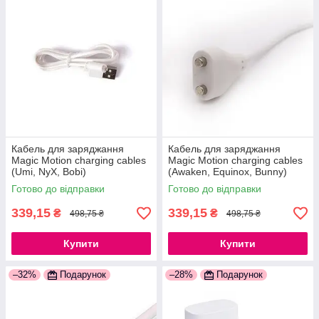
Кабель для заряджання
Кабель для заряджання
Magic Motion charging cables
Magic Motion charging cables
(Umi, NyX, Bobi)
(Awaken, Equinox, Bunny)
777Store.com.ua
777Store.com.ua
Готово до відправки
Готово до відправки
339,15
339,15
₴
₴
498,75 ₴
498,75 ₴
Купити
Купити
–32%
Подарунок
–28%
Подарунок