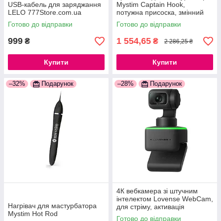
USB-кабель для заряджання
Mystim Captain Hook,
LELO 777Store.com.ua
потужна присоска, змінний
кут нахилу 777Store.com.ua
Готово до відправки
Готово до відправки
999
1 554,65
₴
₴
2 286,25 ₴
Купити
Купити
–32%
Подарунок
–28%
Подарунок
4К вебкамера зі штучним
інтелектом Lovense WebCam,
Нагрівач для мастурбатора
для стріму, активація
Mystim Hot Rod
чайовими 777store.com.ua
Готово до відправки