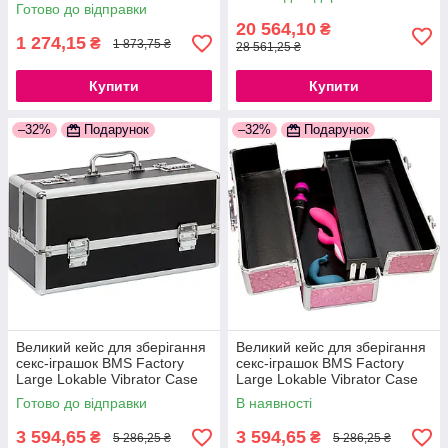
Готово до відправки
20 564,10
₴
1 274,15
₴
1 873,75 ₴
28 561,25 ₴
Купити
Купити
–32%
Подарунок
–32%
Подарунок
Великий кейс для зберігання
Великий кейс для зберігання
секс-іграшок BMS Factory
секс-іграшок BMS Factory
Large Lokable Vibrator Case
Large Lokable Vibrator Case
Black,кодовий замок
Pink, кодовий замок
Готово до відправки
В наявності
3 594,65
3 594,65
₴
₴
5 286,25 ₴
5 286,25 ₴