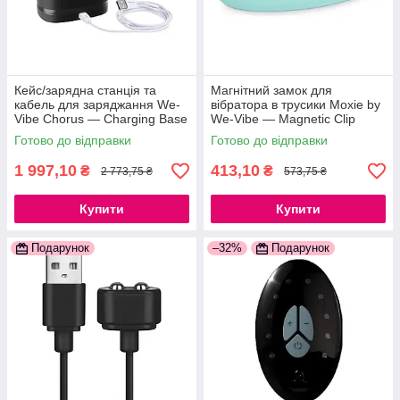
Кейс/зарядна станція та
Магнітний замок для
кабель для заряджання We-
вібратора в трусики Moxie by
Vibe Chorus — Charging Base
We-Vibe — Magnetic Clip
w/USB Cable 777Store.com.ua
Aqua 777Store.com.ua
Готово до відправки
Готово до відправки
1 997,10
413,10
₴
₴
2 773,75 ₴
573,75 ₴
Купити
Купити
Подарунок
–32%
Подарунок