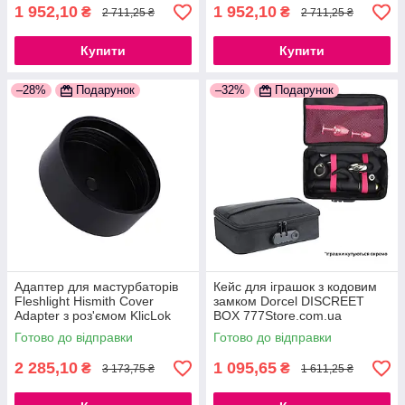
1 952,10
1 952,10
₴
₴
2 711,25 ₴
2 711,25 ₴
Купити
Купити
–28%
Подарунок
–32%
Подарунок
Адаптер для мастурбаторів
Кейс для іграшок з кодовим
Fleshlight Hismith Cover
замком Dorcel DISCREET
Adapter з роз'ємом KlicLok
BOX 777Store.com.ua
777Store.com.ua
Готово до відправки
Готово до відправки
2 285,10
1 095,65
₴
₴
3 173,75 ₴
1 611,25 ₴