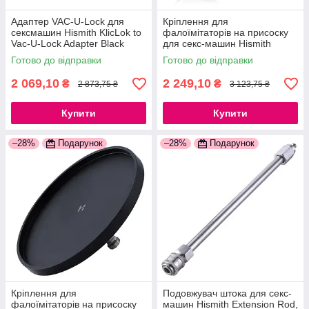
Адаптер VAC-U-Lock для
Кріплення для
сексмашин Hismith KlicLok to
фалоїмітаторів на присоску
Vac-U-Lock Adapter Black
для секс-машин Hismith
777Store.com.ua
Suction Cup Adapter 4.5 ⁇
Готово до відправки
Готово до відправки
KlicLok 777Store.com.ua
2 069,10
2 249,10
₴
₴
2 873,75 ₴
3 123,75 ₴
Купити
Купити
–28%
Подарунок
–28%
Подарунок
Кріплення для
Подовжувач штока для секс-
фалоїмітаторів на присоску
машин Hismith Extension Rod,