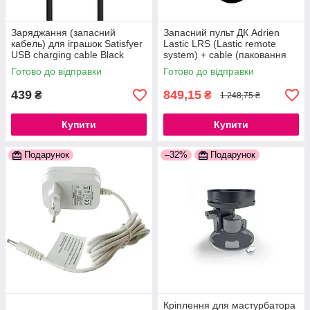
Заряджання (запасний
Запасний пульт ДК Adrien
кабель) для іграшок Satisfyer
Lastic LRS (Lastic remote
USB charging cable Black
system) + cable (паковання
777Store.com.ua
пакет) 777Store.com.ua
Готово до відправки
Готово до відправки
439
849,15
₴
₴
1 248,75 ₴
Купити
Купити
Подарунок
–32%
Подарунок
Кріплення для мастурбатора