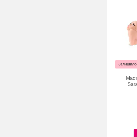
Залишилос
Маст
Sar