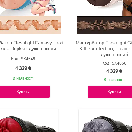
атор Fleshlight Fantasy: Lexi
Мастурбатор Fleshlight Gir
ura Dojikko, дуже ніжний
Kitt Purrrrfection, зі сліп
дуже ніжний
SX4649
SX4650
4 329 ₴
4 329 ₴
В наявності
В наявності
Купити
Купити