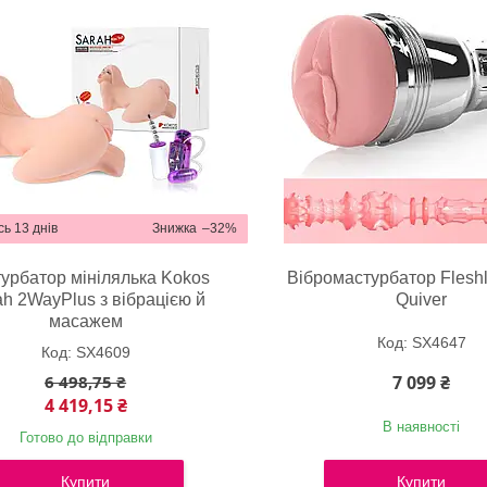
ь 13 днів
–32%
урбатор мінілялька Kokos
Вібромастурбатор Fleshl
ah 2WayPlus з вібрацією й
Quiver
масажем
SX4647
SX4609
6 498,75 ₴
7 099 ₴
4 419,15 ₴
В наявності
Готово до відправки
Купити
Купити