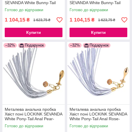
SEVANDA White Bunny-Tail
SEVANDA White Bunny-Tail
Anal Rose-shape Plug
Anal Pear-shape Plug
Готово до відправки
Готово до відправки
1 104,15
1 104,15
₴
₴
1 623,75 ₴
1 623,75 ₴
Купити
Купити
–32%
Подарунок
–32%
Подарунок
Металева анальна пробка
Металева анальна пробка
Хвіст поні LOCKINK SEVANDA
Хвіст поні LOCKINK SEVANDA
White Pony-Tail Anal Pear-
White Pony-Tail Anal Rose-
shape Plug
shape Plug
Готово до відправки
Готово до відправки