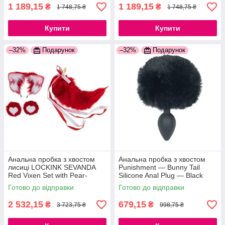
1 189,15
1 189,15
₴
₴
1 748,75 ₴
1 748,75 ₴
Купити
Купити
–32%
Подарунок
–32%
Подарунок
Анальна пробка з хвостом
Анальна пробка з хвостом
лисиці LOCKINK SEVANDA
Punishment — Bunny Tail
Red Vixen Set with Pear-
Silicone Anal Plug — Black
shape Plug
Готово до відправки
Готово до відправки
2 532,15
679,15
₴
₴
3 723,75 ₴
998,75 ₴