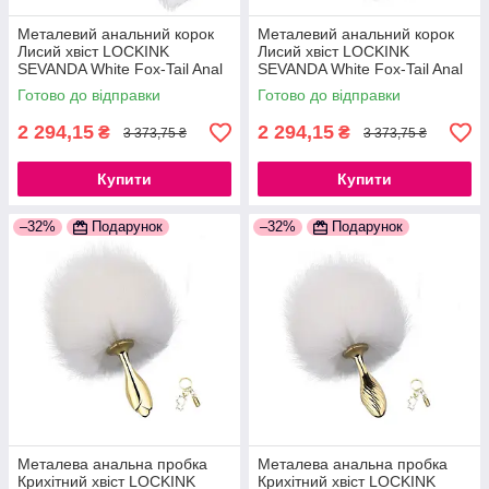
Металевий анальний корок
Металевий анальний корок
Лисий хвіст LOCKINK
Лисий хвіст LOCKINK
SEVANDA White Fox-Tail Anal
SEVANDA White Fox-Tail Anal
Pear-shape Plug
Rose-shape Plug
Готово до відправки
Готово до відправки
2 294,15
2 294,15
₴
₴
3 373,75 ₴
3 373,75 ₴
Купити
Купити
–32%
Подарунок
–32%
Подарунок
Металева анальна пробка
Металева анальна пробка
Крихітний хвіст LOCKINK
Крихітний хвіст LOCKINK