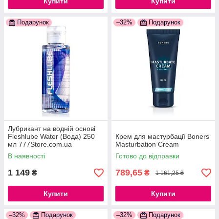
Купити
Купити
Подарунок
–32%
Подарунок
Лубрикант на водній основі
Fleshlube Water (Вода) 250
Крем для мастурбації Boners
мл 777Store.com.ua
Masturbation Cream
В наявності
Готово до відправки
1 149
789,65
₴
₴
1 161,25 ₴
Купити
Купити
–32%
Подарунок
–32%
Подарунок