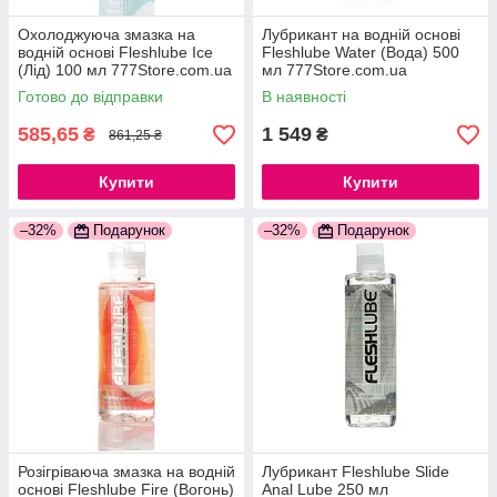
Охолоджуюча змазка на
Лубрикант на водній основі
водній основі Fleshlube Ice
Fleshlube Water (Вода) 500
(Лід) 100 мл 777Store.com.ua
мл 777Store.com.ua
Готово до відправки
В наявності
585,65
1 549
₴
₴
861,25 ₴
Купити
Купити
–32%
Подарунок
–32%
Подарунок
Розігріваюча змазка на водній
Лубрикант Fleshlube Slide
основі Fleshlube Fire (Вогонь)
Anal Lube 250 мл