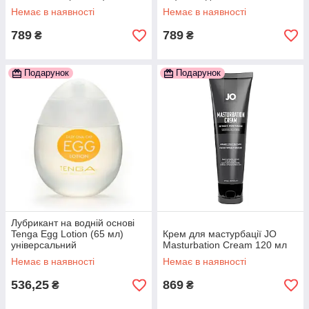
водній основі, універсальний
універсальний
Немає в наявності
Немає в наявності
777Store.com.ua
777Store.com.ua
789
789
₴
₴
Подарунок
Подарунок
Лубрикант на водній основі
Tenga Egg Lotion (65 мл)
Крем для мастурбації JO
універсальний
Masturbation Cream 120 мл
777Store.com.ua
Немає в наявності
Немає в наявності
536,25
869
₴
₴