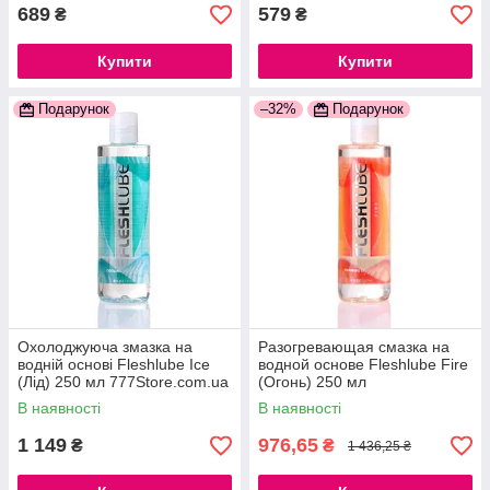
689
579
₴
₴
Купити
Купити
Подарунок
–32%
Подарунок
Охолоджуюча змазка на
Разогревающая смазка на
водній основі Fleshlube Ice
водной основе Fleshlube Fire
(Лід) 250 мл 777Store.com.ua
(Огонь) 250 мл
777Store.com.ua
В наявності
В наявності
1 149
976,65
₴
₴
1 436,25 ₴