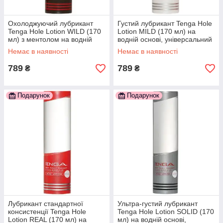
Охолоджуючий лубрикант
Густий лубрикант Tenga Hole
Tenga Hole Lotion WILD (170
Lotion MILD (170 мл) на
мл) з ментолом на водній
водній основі, універсальний
основі, ріденький
777Store.com.ua
Немає в наявності
Немає в наявності
777Store.com.ua
789
789
₴
₴
Подарунок
Подарунок
Лубрикант стандартної
Ультра-густий лубрикант
консистенції Tenga Hole
Tenga Hole Lotion SOLID (170
Lotion REAL (170 мл) на
мл) на водній основі,