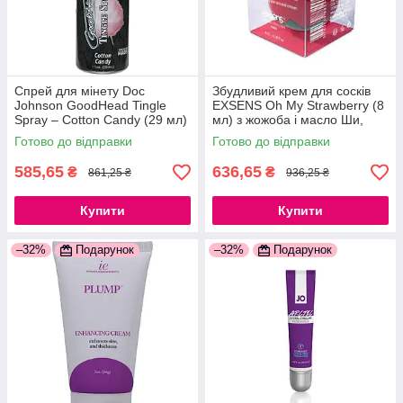
Спрей для мінету Doc
Збудливий крем для сосків
Johnson GoodHead Tingle
EXSENS Oh My Strawberry (8
Spray – Cotton Candy (29 мл)
мл) з жожоба і масло Ши,
зі стимулюючим ефектом
їстівний 777Store.com.ua
Готово до відправки
Готово до відправки
777Store.com.ua
585,65
636,65
₴
₴
861,25 ₴
936,25 ₴
Купити
Купити
–32%
Подарунок
–32%
Подарунок