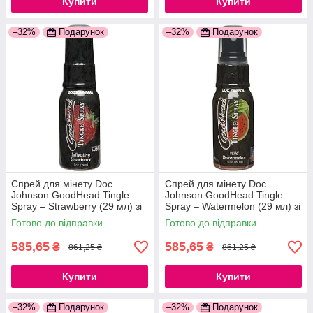
Купити
Купити
–32%
Подарунок
–32%
Подарунок
Спрей для мінету Doc
Спрей для мінету Doc
Johnson GoodHead Tingle
Johnson GoodHead Tingle
Spray – Strawberry (29 мл) зі
Spray – Watermelon (29 мл) зі
стимулюючим ефектом
стимулюючим ефектом
Готово до відправки
Готово до відправки
777Store.com.ua
777Store.com.ua
585,65
585,65
₴
₴
861,25 ₴
861,25 ₴
Купити
Купити
–32%
Подарунок
–32%
Подарунок