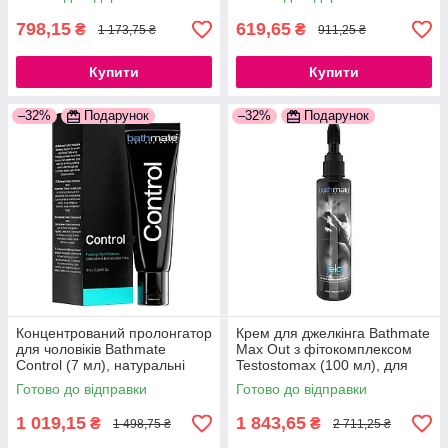
777Store.com.ua
777Store.com.ua
798,15
619,65
₴
₴
1 173,75 ₴
911,25 ₴
Купити
Купити
–32%
Подарунок
–32%
Подарунок
Концентрований пролонгатор
Крем для джелкінга Bathmate
для чоловіків Bathmate
Max Out з фітокомплексом
Control (7 мл), натуральні
Testostomax (100 мл), для
інгредієнти 777Store.com.ua
збільшення пеніса
Готово до відправки
Готово до відправки
777Store.com.ua
1 019,15
1 843,65
₴
₴
1 498,75 ₴
2 711,25 ₴