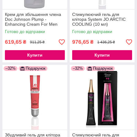
Крем для збільшення члена
Стимулюючий гель для
Doc Johnson Plump -
клітора System JO ARCTIC
Enhancing Cream For Men
COOLING (10 мл)
(56 гр) 777Store.com.ua
охолоджуючий
Готово до відправки
Готово до відправки
777Store.com.ua
619,65
976,65
₴
₴
911,25 ₴
1 436,25 ₴
Купити
Купити
–32%
Подарунок
–32%
Подарунок
Збудливий гель для клітора
Стимулюючий гель для