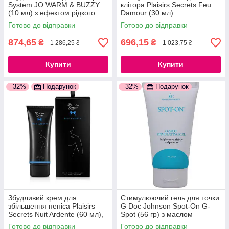
System JO WARM & BUZZY
клітора Plaisirs Secrets Feu
(10 мл) з ефектом рідкого
Damour (30 мл)
вібратора 777Store.com.ua
розігріваючий
Готово до відправки
Готово до відправки
777Store.com.ua
874,65
696,15
₴
₴
1 286,25 ₴
1 023,75 ₴
Купити
Купити
–32%
Подарунок
–32%
Подарунок
Збудливий крем для
Стимулюючий гель для точки
збільшення пеніса Plaisirs
G Doc Johnson Spot-On G-
Secrets Nuit Ardente (60 мл),
Spot (56 гр) з маслом
можна для клітора
мигдалю і перцевої м'яти
Готово до відправки
Готово до відправки