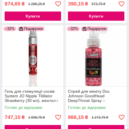
874,65
390,15
₴
₴
1 286,25 ₴
573,75 ₴
Купити
Купити
–32%
Подарунок
–32%
Подарунок
Гель для стимуляції сосків
Спрей для мінету Doc
System JO Nipple Titillator
Johnson GoodHead
Strawberry (30 мл), ментол і
DeepThroat Spray –
перцева м'ята
Watermelon 59 мл для
Готово до відправки
Готово до відправки
777Store.com.ua
глибокого мінета
777Store.com.ua
747,15
866,15
₴
₴
1 098,75 ₴
1 273,75 ₴