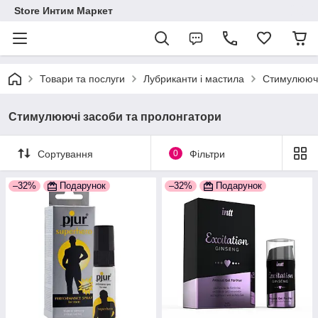
Store Интим Маркет
Товари та послуги
Лубриканти і мастила
Стимулюючі
Стимулюючі засоби та пролонгатори
Сортування
0
Фільтри
–32%
Подарунок
–32%
Подарунок