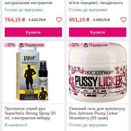
натуральним екстрактом
м'яти перцевої, гвоздичного
дубової кори і пантенолом
перцю і пачулі
Готово до відправки
Готово до відправки
777Store.com.ua
777Store.com.ua
764,15
951,15
₴
₴
1 123,75 ₴
1 398,75 ₴
Купити
Купити
–32%
Подарунок
–32%
Подарунок
Пролонгує спрей pjur
Смачний гель для кунілінгусу
Superhero Strong Spray 20
Doc Johnson Pussy Licker
ml, з екстрактом імбиру,
Strawberry (56 грам)
вбирається в шкіру
777Store.com.ua
В наявності
Готово до відправки
777Store.com.ua