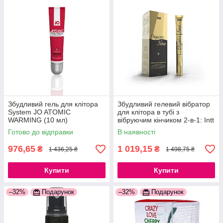
Збудливий гель для клітора
Збудливий гелевий вібратор
System JO ATOMIC
для клітора в тубі з
WARMING (10 мл)
вібруючим кінчиком 2-в-1: Intt
розігріваючий
Orgasm Now (15 мл)
Готово до відправки
В наявності
777Store.com.ua
777Store.com.ua
976,65
1 019,15
₴
₴
1 436,25 ₴
1 498,75 ₴
Купити
Купити
–32%
Подарунок
–32%
Подарунок