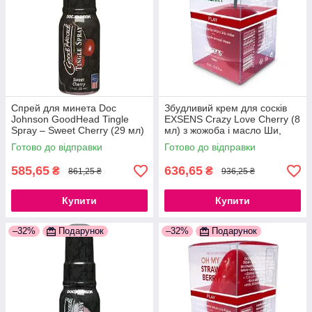
Спрей для минета Doc
Збудливий крем для сосків
Johnson GoodHead Tingle
EXSENS Crazy Love Cherry (8
Spray – Sweet Cherry (29 мл)
мл) з жожоба і масло Ши,
со стимулирующим
їстівний 777Store.com.ua
Готово до відправки
Готово до відправки
эффектом 777Store.com.ua
585,65
636,65
₴
₴
861,25 ₴
936,25 ₴
Купити
Купити
–32%
Подарунок
–32%
Подарунок