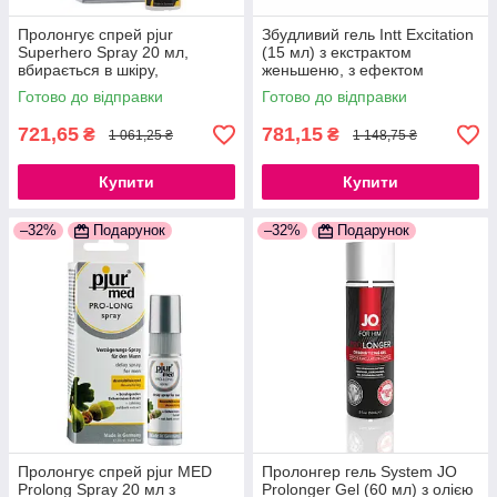
Пролонгує спрей pjur
Збудливий гель Intt Excitation
Superhero Spray 20 мл,
(15 мл) з екстрактом
вбирається в шкіру,
женьшеню, з ефектом
натуральні компоненти
вібрації 777Store.com.ua
Готово до відправки
Готово до відправки
777Store.com.ua
721,65
781,15
₴
₴
1 061,25 ₴
1 148,75 ₴
Купити
Купити
–32%
Подарунок
–32%
Подарунок
Пролонгує спрей pjur MED
Пролонгер гель System JO
Prolong Spray 20 мл з
Prolonger Gel (60 мл) з олією