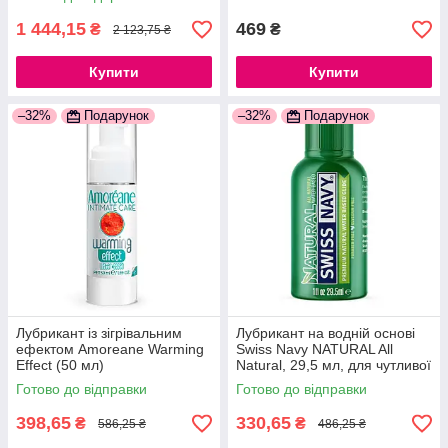
1 444,15
469
₴
₴
2 123,75 ₴
Купити
Купити
–32%
Подарунок
–32%
Подарунок
Лубрикант із зігрівальним
Лубрикант на водній основі
ефектом Amoreane Warming
Swiss Navy NATURAL All
Effect (50 мл)
Natural, 29,5 мл, для чутливої
​​шкіри
Готово до відправки
Готово до відправки
398,65
330,65
₴
₴
586,25 ₴
486,25 ₴