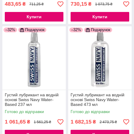
483,65
730,15
₴
₴
711,25 ₴
1 073,75 ₴
Купити
Купити
–32%
Подарунок
–32%
Подарунок
Густий лубрикант на водній
Густий лубрикант на водній
основі Swiss Navy Water-
основі Swiss Navy Water-
Based 237 мл
Based 473 мл
777Store.com.ua
777Store.com.ua
Готово до відправки
Готово до відправки
1 061,65
1 682,15
₴
₴
1 561,25 ₴
2 473,75 ₴