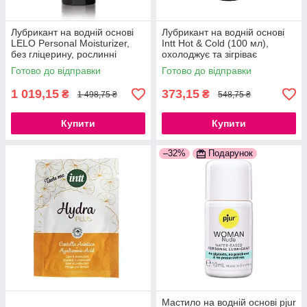
Лубрикант на водній основі
Лубрикант на водній основі
LELO Personal Moisturizer,
Intt Hot & Cold (100 мл),
без гліцерину, рослинні
охолоджує та зігріває
екстракти, 75 мл 777Store
Готово до відправки
Готово до відправки
1 019,15
373,15
₴
₴
1 498,75 ₴
548,75 ₴
Купити
Купити
–32%
Подарунок
Мастило на водній основі pjur