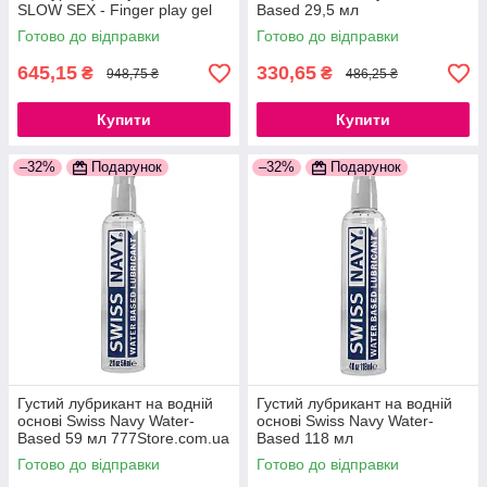
SLOW SEX - Finger play gel
Based 29,5 мл
777Store.com.ua
777Store.com.ua
Готово до відправки
Готово до відправки
645,15
330,65
₴
₴
948,75 ₴
486,25 ₴
Купити
Купити
–32%
Подарунок
–32%
Подарунок
Густий лубрикант на водній
Густий лубрикант на водній
основі Swiss Navy Water-
основі Swiss Navy Water-
Based 59 мл 777Store.com.ua
Based 118 мл
777Store.com.ua
Готово до відправки
Готово до відправки