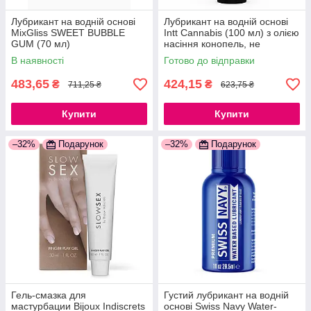
Лубрикант на водній основі
Лубрикант на водній основі
MixGliss SWEET BUBBLE
Intt Cannabis (100 мл) з олією
GUM (70 мл)
насіння конопель, не
777Store.com.ua
розтікається 777Store.com.ua
В наявності
Готово до відправки
483,65
424,15
₴
₴
711,25 ₴
623,75 ₴
Купити
Купити
–32%
Подарунок
–32%
Подарунок
Гель-смазка для
Густий лубрикант на водній
мастурбации Bijoux Indiscrets
основі Swiss Navy Water-