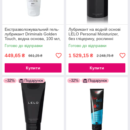
Екстразволожувальний гель-
Лубрикант на водній основі
лубрикант Driminals Golden
LELO Personal Moisturizer,
Touch, водна основа, 100 мл,
без гліцерину, рослинні
гіалуронова кислота
екстракти, 150 мл
Готово до відправки
Готово до відправки
449,65
1 529,15
₴
₴
661,25 ₴
2 248,75 ₴
Купити
Купити
–32%
Подарунок
–32%
Подарунок