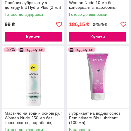
Пробник лубриканту з
Woman Nude 10 мл без
догляду Intt Hydra Plus (2 мл)
консервантів, парабенів,
гліцерину
Готово до відправки
Готово до відправки
99
186,15
₴
₴
273,75 ₴
Купити
Купити
–32%
Подарунок
Подарунок
Мастило на водній основі pjur
Лубрикант на водній основі
Woman Nude 250 мл без
Femintimate Bio Lubricant
консервантів, парабенів,
(100 мл)
гліцерину
Готово до відправки
В наявності