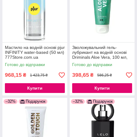
Мастило на водній основі pjur
Зволожувальний гель-
INFINITY water-based (50 мл)
лубрикант на водній основі
777Store.com.ua
Driminals Aloe Vera, 100 мл,
екстракт алое
Готово до відправки
Готово до відправки
777Store.com.ua
968,15
398,65
₴
₴
1 423,75 ₴
586,25 ₴
Купити
Купити
–32%
Подарунок
–32%
Подарунок