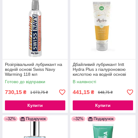
Розігрівальний лубрикант на
Дбайливий лубрикант Intt
водній основі Swiss Navy
Hydra Plus з гіалуроновою
Warming 118 мл
кислотою на водній основі
777Store.com.ua
(100 мл) 777Store.com.ua
Готово до відправки
В наявності
730,15
441,15
₴
₴
1 073,75 ₴
648,75 ₴
Купити
Купити
–32%
Подарунок
–32%
Подарунок