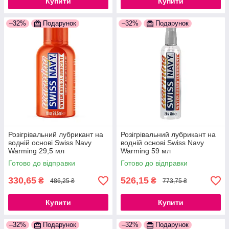
Купити
Купити
–32%
Подарунок
–32%
Подарунок
Розігрівальний лубрикант на
Розігрівальний лубрикант на
водній основі Swiss Navy
водній основі Swiss Navy
Warming 29,5 мл
Warming 59 мл
777Store.com.ua
777Store.com.ua
Готово до відправки
Готово до відправки
330,65
526,15
₴
₴
486,25 ₴
773,75 ₴
Купити
Купити
–32%
Подарунок
–32%
Подарунок