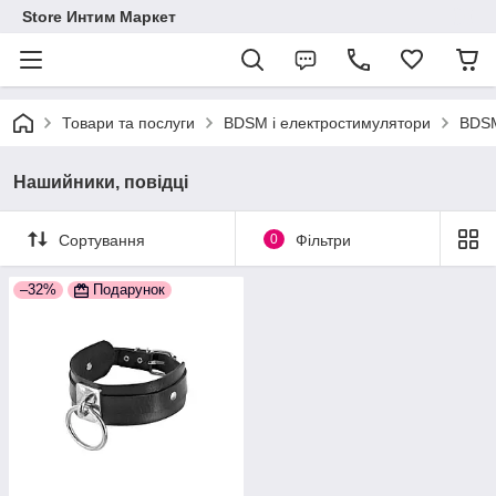
Store Интим Маркет
Товари та послуги
BDSM і електростимулятори
BDSM
Нашийники, повідці
Сортування
0
Фільтри
–32%
Подарунок