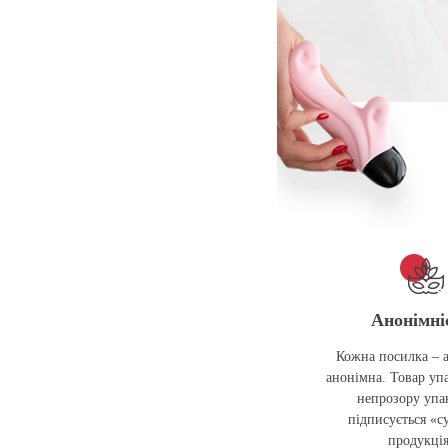
Анонімні
Кожна посилка – 
анонімна. Товар упа
непрозору упак
підписується «с
продукці