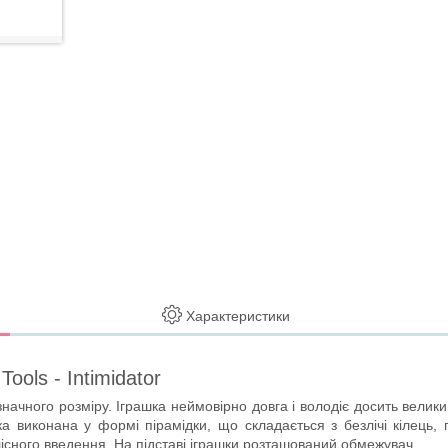
Характеристики
ols - Intimidator
значного розміру. Іграшка неймовірно довга і володіє досить велики
 виконана у формі пірамідки, що складається з безлічі кілець, 
існого введення. На підставі іграшки розташований обмежувач.