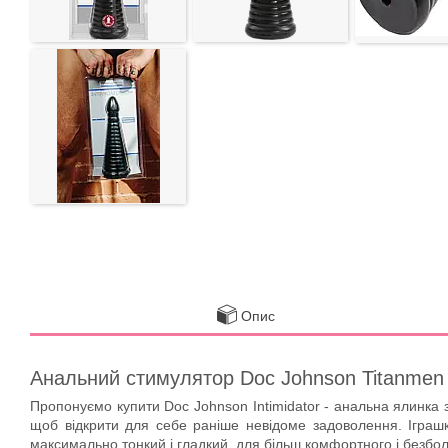
Опис
Анальний стимулятор Doc Johnson Titanmen To
Пропонуємо купити
Doc Johnson Intimidator - анальна ялинка 
щоб відкрити для себе раніше невідоме задоволення. Іграшка
максимально тонкий і гладкий, для більш комфортного і безбол