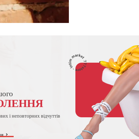
шого
ОЛЕННЯ
ових і неповторних відчуттів
ри