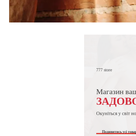
777 store
Магазин ва
ЗАДОВ
Окуніться у світ н
Подивитись усі това