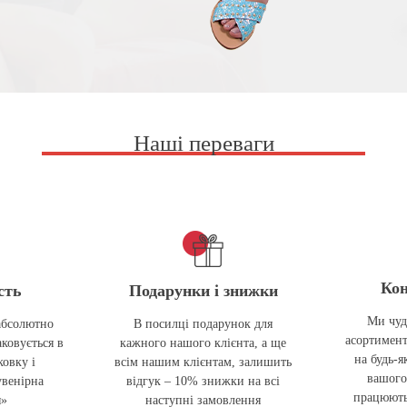
Наші переваги
Кон
сть
Подарунки і знижки
Ми чуд
абсолютно
В посилці подарунок для
асортимент
ковується в
кажного нашого клієнта, а ще
на будь-я
овку і
всім нашим клієнтам, залишить
вашого
увенірна
відгук – 10% знижки на всі
працюють
я»
наступні замовлення