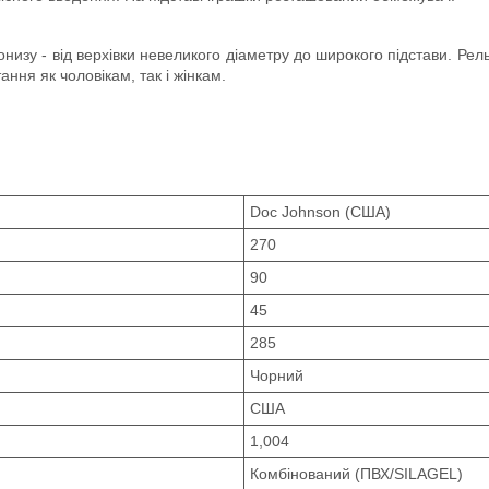
изу - від верхівки невеликого діаметру до широкого підстави.
Рель
ння як чоловікам, так і жінкам.
Doc Johnson (США)
270
90
45
285
Чорний
США
1,004
Комбінований (ПВХ/SILAGEL)