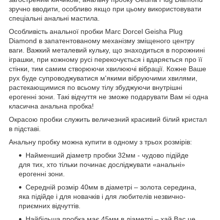
зручно вводити, особливо якщо при цьому використовувати
спеціальні анальні мастила.
Особливість анальної пробки Marc Dorcel Geisha Plug
Diamond в запатентованому механізму зміщеного центру
ваги. Важкий металевий кульку, що знаходиться в порожнині
іграшки, при кожному русі перекочується і вдаряється про її
стінки, тим самим створюючи хвилюючі вібрації. Кожне Ваше
рух буде супроводжуватися м'якими вібруючими хвилями,
растекающимися по всьому тілу збуджуючи внутрішні
ерогенні зони. Такі відчуття не зможе подарувати Вам ні одна
класична анальна пробка!
Окрасою пробки служить величезний красивий білий кристал
в підставі.
Анальну пробку можна купити в одному з трьох розмірів:
Найменший діаметр пробки
32мм - чудово підійде
для тих, хто тільки починає досліджувати «анальні»
ерогенні зони.
Середній розмір 40мм в діаметрі – золота середина,
яка підійде і для новачків і для любителів незвично-
приємних відчуттів.
Найбільша пробка має 45мм в діаметрі – хай Вас це