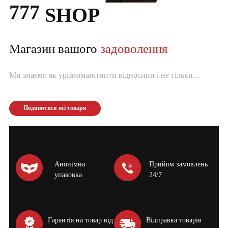
777
SHOP
Магазин вашого
задоволення
Ми знаємо як урізноманітнити відносини і не тільки...
Подивитися всі товари
Анонімна
Прийом замовлень
упаковка
24/7
Гарантія на товар від
Відправка товарів