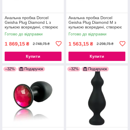
Анальна пробка Dorcel
Анальна пробка Dorcel
Geisha Plug Diamond L з
Geisha Plug Diamond M з
кулькою всередині, створює
кулькою всередині, створює
вібрації, макс. діаметр 4см
вібрації, макс. діаметр 3,2 см
Готово до відправки
Готово до відправки
777Store.com.ua
777Store.com.ua
1 869,15
1 563,15
₴
₴
2 748,75 ₴
2 298,75 ₴
Купити
Купити
–32%
Подарунок
–32%
Подарунок