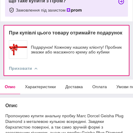
Що таке купити з Пром?
Замовлення під захистом
При купівлі цього товару отримайте подарунок
Подарунок! Кожному нашому клієнту! Пробник
змазки або масажного крему або кубики
Приховати
Опис
Характеристики
Доставка
Оплата
Умови п
Опис
Пропонуємо купити анальну пробку Marc Dorcel Geisha Plug
Diamond з металевою кулькою всередині. Завдяки
бархатистою поверхні, а так само зручній формі з
загостреним кінчиком, анальну пробку Geisha Plug Diamond