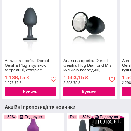
Анальна пробка Dorcel
Анальна пробка Dorcel
Анал
Geisha Plug з кулькою
Geisha Plug Diamond M з
Geis
всередині, створює
кулькою всередині,
куль
вібрації, макс. діаметр 3,2
створює вібрації, макс.
ство
1 138,15
1 563,15
1 5
₴
₴
см, силіконова
діаметр 3,2 см
діам
1 673,75 ₴
2 298,75 ₴
2 298
777Store.com.ua
777S
Купити
Купити
Акційні пропозиції та новинки
–32%
Подарунок
Топ
–32%
Подарунок