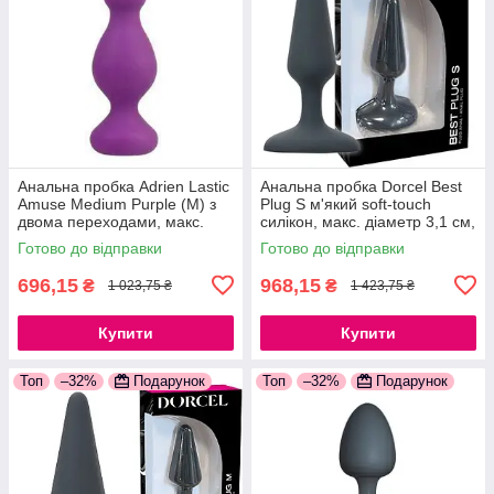
Анальна пробка Adrien Lastic
Анальна пробка Dorcel Best
Amuse Medium Purple (M) з
Plug S м'який soft-touch
двома переходами, макс.
силікон, макс. діаметр 3,1 см,
діаметр 3,6 см
звужений і округлений кінчик,
Готово до відправки
Готово до відправки
777Store.com.ua
м'який силікон
696,15
968,15
₴
₴
1 023,75 ₴
1 423,75 ₴
Купити
Купити
Топ
–32%
Подарунок
Топ
–32%
Подарунок