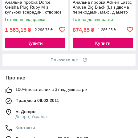
Анальна пробка Dorcel
Анальна пробка Adrien Lastic
Geisha Plug Ruby M з
Amuse Big Black (L) з двома
кулькою всередині, створює
переходами, макс. діаметр
вібрації, макс. діаметр 3,2 см
4,4 см 777Store.com.ua
Готово до відправки
Готово до відправки
777Store.com.ua
1 563,15
874,65
₴
₴
2 298,75 ₴
1 286,25 ₴
Купити
Купити
Показати ще
Про нас
100% позитивних з 37 відгуків за рік
Працює з 06.02.2011
м. Дніпро
Дніпро, Україна
Контакти