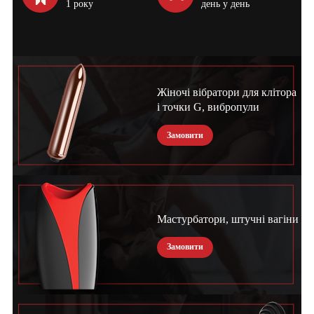
1 року
день у день
Жіночі вібратори для клітора
і точки G, вибропули
Замовити
Мастурбатори, штучні вагіни
Замовити