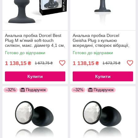
Анальна пробка Dorcel Best
Анальна пробка Dorcel
Plug M м'який soft-touch
Geisha Plug з кулькою
силікон, макс. діаметр 4,1 см,
всередині, створює вібрації,
звужений і округлений кінчик,
макс. діаметр 3,2 см,
Готово до відправки
Готово до відправки
м'який силікон
силіконова
1 138,15
1 138,15
₴
₴
1 673,75 ₴
1 673,75 ₴
Купити
Купити
–32%
Подарунок
–32%
Подарунок