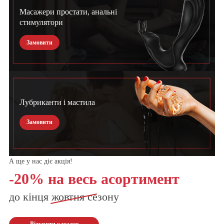
Масажери простати, анальні
стимулятори
Замовити
Лубриканти і мастила
Замовити
А ще у нас діє акція!
-20% на весь асортимент
до кінця
жовтня
сезону