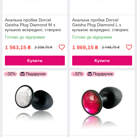
Анальна пробка Dorcel
Анальна пробка Dorcel
Geisha Plug Diamond M з
Geisha Plug Diamond L з
кулькою всередині, створює
кулькою всередині, створює
вібрації, макс. діаметр 3,2 см
вібрації, макс. діаметр 4см
Готово до відправки
Готово до відправки
777Store.com.ua
777Store.com.ua
1 563,15
1 869,15
₴
₴
2 298,75 ₴
2 748,75 ₴
Купити
Купити
–32%
Подарунок
–32%
Подарунок