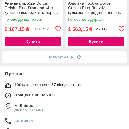
Анальна пробка Dorcel
Анальна пробка Dorcel
Geisha Plug Diamond XL з
Geisha Plug Ruby M з
кулькою всередині, створює
кулькою всередині, створює
вібрації, макс діаметр 4,5 см
вібрації, макс. діаметр 3,2 см
Готово до відправки
Готово до відправки
777Store.com.ua
777Store.com.ua
2 107,15
1 563,15
₴
₴
3 098,75 ₴
2 298,75 ₴
Купити
Купити
Показати ще
Про нас
100% позитивних з 37 відгуків за рік
Працює з 06.02.2011
м. Дніпро
Дніпро, Україна
Контакти