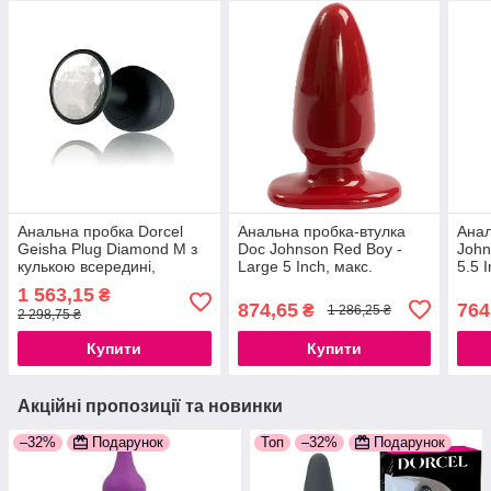
Анальна пробка Dorcel
Анальна пробка-втулка
Анал
Geisha Plug Diamond M з
Doc Johnson Red Boy -
John
кулькою всередині,
Large 5 Inch, макс.
5.5 
створює вібрації, макс.
діаметр 5,5 см
4см 
1 563,15
₴
діаметр 3,2 см
777Store.com.ua
874,65
764
₴
1 286,25 ₴
2 298,75 ₴
777Store.com.ua
Купити
Купити
Акційні пропозиції та новинки
–32%
Подарунок
Топ
–32%
Подарунок