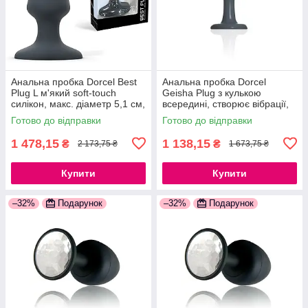
Анальна пробка Dorcel Best
Анальна пробка Dorcel
Plug L м'який soft-touch
Geisha Plug з кулькою
силікон, макс. діаметр 5,1 см,
всередині, створює вібрації,
звужений і округлений кінчик,
макс. діаметр 3,2 см,
Готово до відправки
Готово до відправки
м'який силікон
силіконова
1 478,15
1 138,15
₴
₴
2 173,75 ₴
1 673,75 ₴
Купити
Купити
–32%
Подарунок
–32%
Подарунок