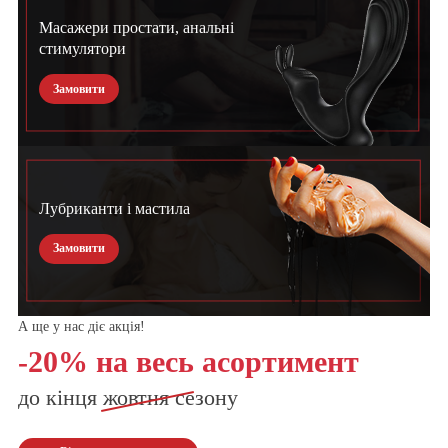
Масажери простати, анальні
стимулятори
Замовити
Лубриканти і мастила
Замовити
А ще у нас діє акція!
-20% на весь асортимент
до кінця
жовтня
сезону