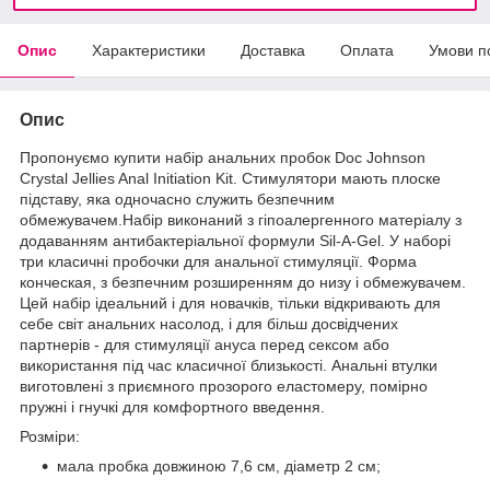
Опис
Характеристики
Доставка
Оплата
Умови п
Опис
Пропонуємо купити набір анальних пробок Doc Johnson
Crystal Jellies Anal Initiation Kit. Стимулятори мають плоске
підставу, яка одночасно служить безпечним
обмежувачем.Набір виконаний з гіпоалергенного матеріалу з
додаванням антибактеріальної формули Sil-A-Gel. У наборі
три класичні пробочки для анальної стимуляції. Форма
конческая, з безпечним розширенням до низу і обмежувачем.
Цей набір ідеальний і для новачків, тільки відкривають для
себе світ анальних насолод, і для більш досвідчених
партнерів - для стимуляції ануса перед сексом або
використання під час класичної близькості. Анальні втулки
виготовлені з приємного прозорого еластомеру, помірно
пружні і гнучкі для комфортного введення.
Розміри:
мала пробка довжиною 7,6 см, діаметр 2 см;