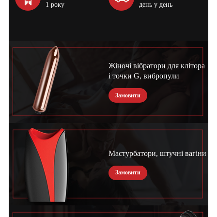
1 року
день у день
Жіночі вібратори для клітора
і точки G, вибропули
Замовити
Мастурбатори, штучні вагіни
Замовити