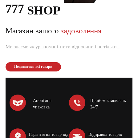
777
SHOP
Магазин вашого
задоволення
Ми знаємо як урізноманітнити відносини і не тільки...
Подивитися всі товари
Анонімна
Прийом замовлень
упаковка
24/7
Гарантія на товар від
Відправка товарів