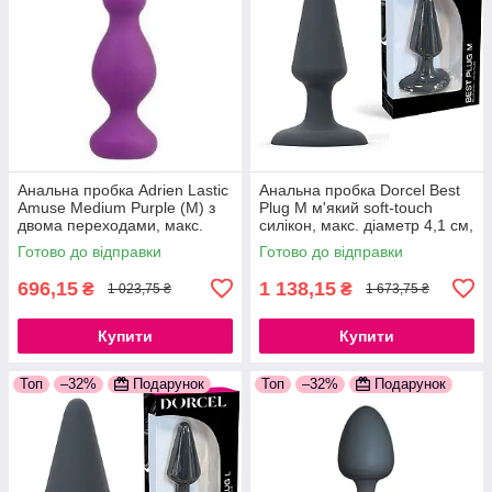
Анальна пробка Adrien Lastic
Анальна пробка Dorcel Best
Amuse Medium Purple (M) з
Plug M м'який soft-touch
двома переходами, макс.
силікон, макс. діаметр 4,1 см,
діаметр 3,6 см
звужений і округлений кінчик,
Готово до відправки
Готово до відправки
777Store.com.ua
м'який силікон
696,15
1 138,15
₴
₴
1 023,75 ₴
1 673,75 ₴
Купити
Купити
Топ
–32%
Подарунок
Топ
–32%
Подарунок