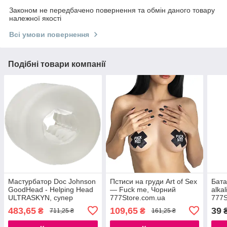
Законом не передбачено повернення та обмін даного товару
належної якості
Всі умови повернення
Подібні товари компанії
Мастурбатор Doc Johnson
Пстиси на груди Art of Sex
Бата
GoodHead - Helping Head
— Fuck me, Чорний
alka
ULTRASKYN, супер
777Store.com.ua
777S
помогалочка для мінету
483,65
109,65
39
₴
₴
711,25 ₴
161,25 ₴
777Store.com.ua