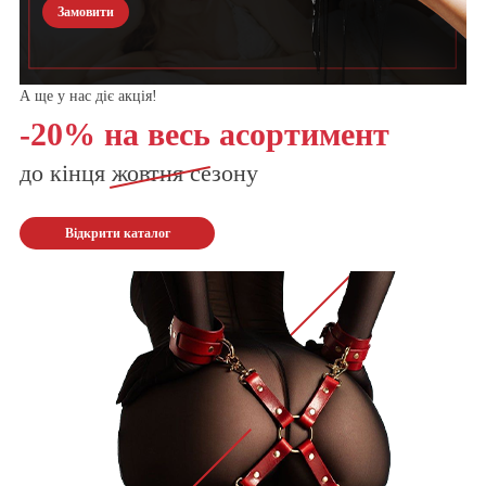
Замовити
А ще у нас діє акція!
-20% на весь асортимент
до кінця
жовтня
сезону
Відкрити каталог