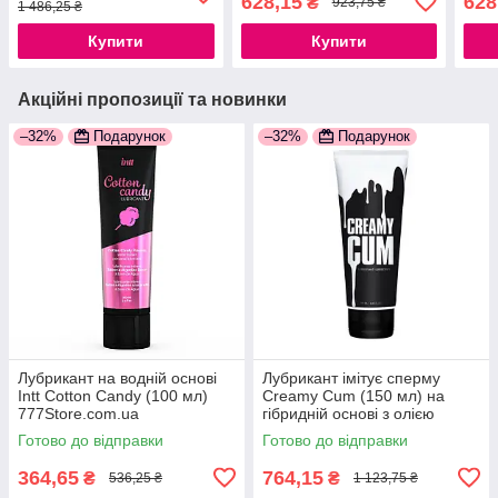
628,15
628
₴
923,75 ₴
1 486,25 ₴
777Store.com.ua
Купити
Купити
Акційні пропозиції та новинки
–32%
Подарунок
–32%
Подарунок
Лубрикант на водній основі
Лубрикант імітує сперму
Intt Cotton Candy (100 мл)
Creamy Cum (150 мл) на
777Store.com.ua
гібридній основі з олією
звіробою 777Store.com.ua
Готово до відправки
Готово до відправки
364,65
764,15
₴
₴
536,25 ₴
1 123,75 ₴