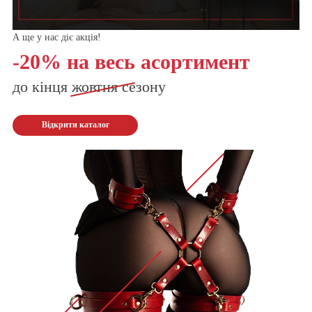
А ще у нас діє акція!
-20% на весь асортимент
до кінця
жовтня
сезону
Відкрити каталог