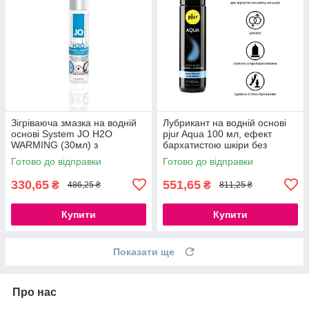
Зігріваюча змазка на водній
Лубрикант на водній основі
основі System JO H2O
pjur Aqua 100 мл, ефект
WARMING (30мл) з
бархатистою шкіри без
екстрактом м'яти перцевої
прилипання 777Store.com.ua
Готово до відправки
Готово до відправки
777Store.com.ua
330,65
551,65
₴
₴
486,25 ₴
811,25 ₴
Купити
Купити
Показати ще
Про нас