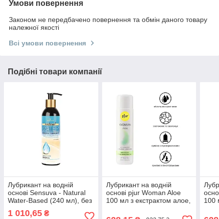
Умови повернення
Законом не передбачено повернення та обмін даного товару
належної якості
Всі умови повернення
Подібні товари компанії
Лубрикант на водній
Лубрикант на водній
Лубр
основі Sensuva - Natural
основі pjur Woman Aloe
осно
Water-Based (240 мл), без
100 мл з екстрактом алое,
100 
гліцерину і парабенів
зволожуючий, без
скла
1 010,65
₴
777Store.com.ua
парабенів
777S