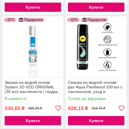
Купити
Купити
–32%
Подарунок
–32%
Подарунок
Змазка на водній основі
Смазка на водной основе
System JO H2O ORIGINAL
pjur Aqua Panthenol 100 мл с
(30 мл) масляниста і гладка,
пантенолом, уход и
рослинний гліцерин
увлажнение 777Store.com.ua
В наявності
Готово до відправки
777Store.com.ua
330,65
628,15
₴
₴
486,25 ₴
923,75 ₴
Купити
Купити