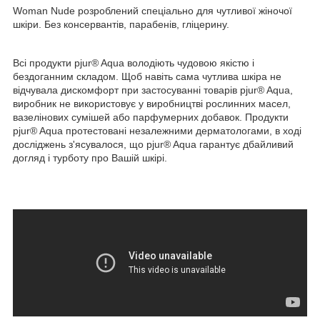
Woman Nude розроблений спеціально для чутливої жіночої
шкіри. Без консервантів, парабенів, гліцерину.
Всі продукти pjur® A
qua
володіють чудовою якістю і
бездоганним складом. Щоб навіть сама чутлива шкіра не
відчувала дискомфорт при застосуванні товарів pjur® A
qua
,
виробник не використовує у виробництві рослинних масел,
вазелінових сумішей або парфумерних добавок. Продукти
pjur® A
qua
протестовані незалежними дерматологами, в ході
досліджень з'ясувалося, що pjur® A
qua
гарантує дбайливий
догляд і турботу про Вашій шкірі.