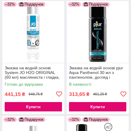
–32%
Подарунок
–32%
Подарунок
Змазка на водній основі
Змазка на водній основі pjur
System JO H2O ORIGINAL
Aqua Panthenol 30 мл з
(60 мл) масляниста і гладка,
пантенолом, догляд і
рослинний гліцерин
зволоження 777Store.com.ua
Готово до відправки
В наявності
777Store.com.ua
441,15
313,65
₴
₴
648,75 ₴
461,25 ₴
Купити
Купити
–32%
Подарунок
–32%
Подарунок