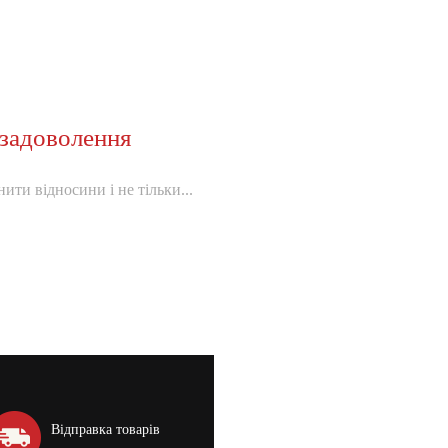
задоволення
ити відносини і не тільки...
Відправка товарів