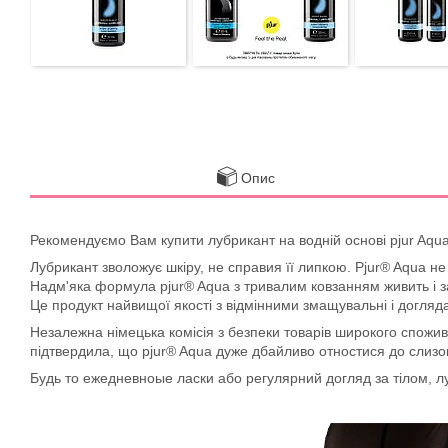
Опис
Рекомендуємо Вам купити л
убрикант на водній основі pjur Aqu
Лубрикант зволожує шкіру, не справи
я
її липкою.
P
jur® A
qua
не 
Надм'яка формула pjur® A
qua
з тривалим ковзанням живить і з
Це продукт найвищої якості з відмінними змащувальні і догля
Незалежна німецька комісія з безпеки товарів широкого спожива
підтвердила, що pjur® A
qua
дуже дбайливо отностися до слизов
Будь то ежедневноые ласки або регулярний догляд за тілом
,
л