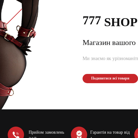
777
SHOP
Магазин вашого
Ми знаємо як урізноманітн
Подивитися всі товари
Прийом замовлень
Гарантія на товар від