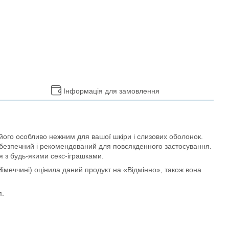
Інформація для замовлення
 його особливо нежн
им
для вашої шкіри і слизових оболонок.
 безпечний і рекомендований для повсякденного застосування.
я з будь-якими секс-іграшками.
 Німеччині) оцінила
даний
продукт на «Відмінно», також вона
я.