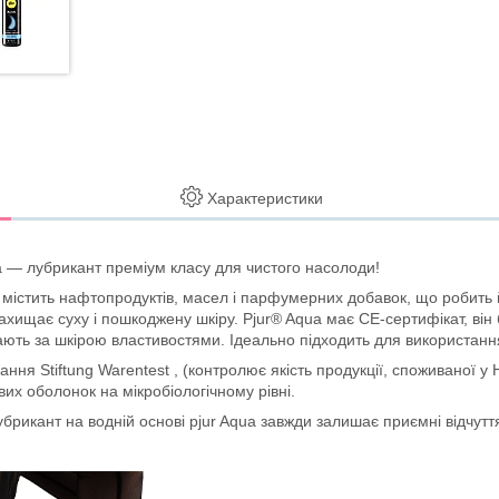
Характеристики
a —
лубрикант преміум класу для чистого насолоди!
містить нафтопродуктів, масел і парфумерних добавок, що робить
ахищає суху і пошкоджену шкіру.
P
jur® A
qua
має СЕ-сертифікат, він
дають за шкірою властивостями.
Ідеально підходить для використанн
ння Stiftung Warentest , (контролює якість продукції, споживаної у
их оболонок на мікробіологічному рівні.
убрикант на водній основі pjur Aqua
завжди залишає приємні відчутт