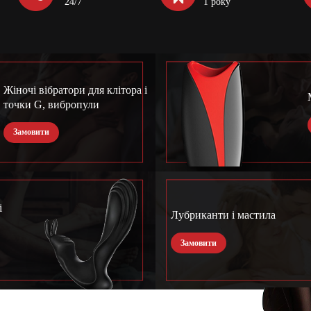
24/7
1 року
Жіночі вібратори для клітора і
точки G, вибропули
Замовити
і
Лубриканти і мастила
Замовити