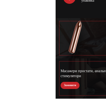
упаковка
Масажери простати, анальн
стимулятори
Замовити