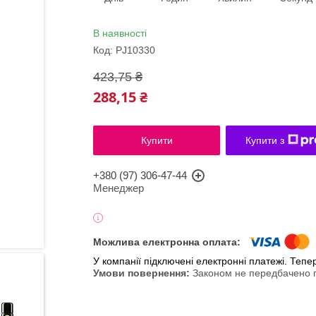
В наявності
Код:
PJ10330
423,75 ₴
288,15 ₴
Купити
Купити з
+380 (97) 306-47-44
Менеджер
У компанії підключені електронні платежі. Теп
Законом не передбачено п