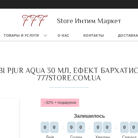
Store Интим Маркет
ТОВАРЫ И УСЛУГИ
О НАС
КОНТАКТЫ
ДОСТАВКА
І PJUR AQUA 30 МЛ, ЕФЕКТ БАРХАТ
777STORE.COM.UA
–32%
Залишилось
0
0
0
0
0
0
0
0
Днів
Годин
Хвилин
Секунд