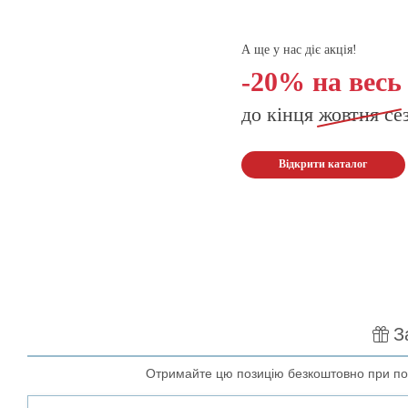
А ще у нас діє акція!
-20% на весь
до кінця
жовтня
се
Відкрити каталог
З
Отримайте цю позицію безкоштовно при пок