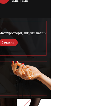
день у день
Мастурбатори, штучні вагіни
Замовити