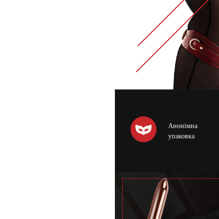
Анонімна
упаковка