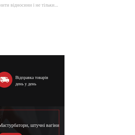
ити відносини і не тільки...
Відправка товарів
день у день
Мастурбатори, штучні вагіни