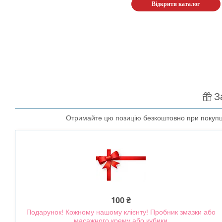
Відкрити каталог
З
Отримайте цю позицію безкоштовно при покупці 
100 ₴
Подарунок! Кожному нашому клієнту! Пробник змазки або
масажного крему або кубики