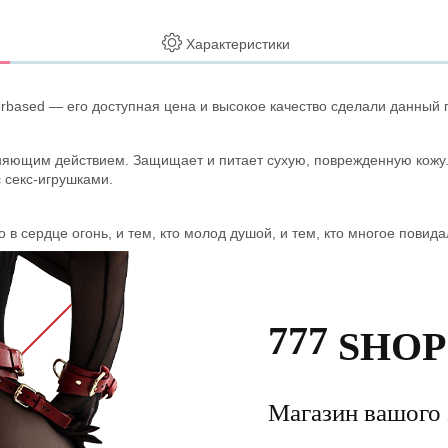
Характеристики
terbased — его доступная цена и высокое качество сделали данный
няющим действием. Защищает и питает сухую, поврежденную кожу
 секс-игрушками.
о в сердце огонь, и тем, кто молод душой, и тем, кто многое повид
777
SHOP
Магазин вашого