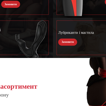
Замовити
і
Лубриканти і мастила
Замовити
 асортимент
зону