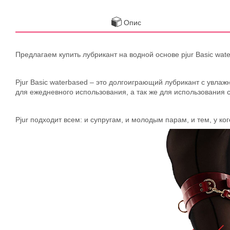
Опис
Предлагаем купить лубрикант на водной основе pjur Basic wa
P
jur Basic waterbased –
это долгоиграющий лубрикант с увлаж
для ежедневного использования, а так же для использования с
Pjur подходит всем: и супругам, и молодым парам, и тем, у ког