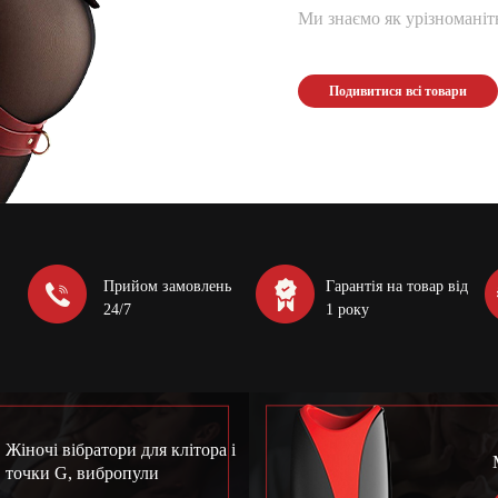
Ми знаємо як урізноманітн
Подивитися всі товари
Прийом замовлень
Гарантія на товар від
24/7
1 року
Жіночі вібратори для клітора і
точки G, вибропули