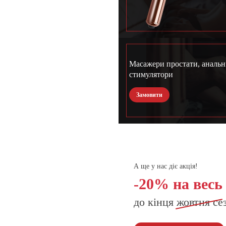
Масажери простати, анальн
стимулятори
Замовити
А ще у нас діє акція!
-20% на весь
до кінця
жовтня
се