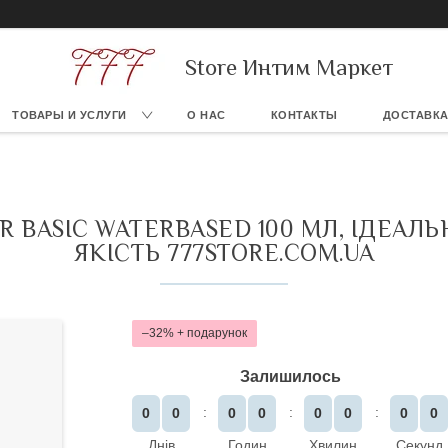
Store Интим Маркет
ТОВАРЫ И УСЛУГИ
О НАС
КОНТАКТЫ
ДОСТАВКА
R BASIC WATERBASED 100 МЛ, ІДЕАЛЬ
ЯКІСТЬ 777STORE.COM.UA
–32%
Залишилось
0
0
0
0
0
0
0
0
Днів
Годин
Хвилин
Секунд