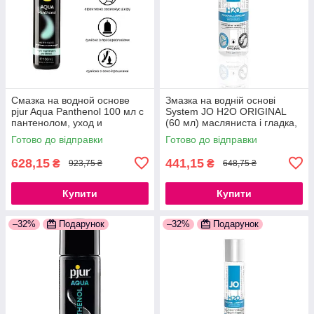
Смазка на водной основе
Змазка на водній основі
pjur Aqua Panthenol 100 мл с
System JO H2O ORIGINAL
пантенолом, уход и
(60 мл) масляниста і гладка,
увлажнение 777Store.com.ua
рослинний гліцерин
Готово до відправки
Готово до відправки
777Store.com.ua
628,15
441,15
₴
₴
923,75 ₴
648,75 ₴
Купити
Купити
–32%
Подарунок
–32%
Подарунок