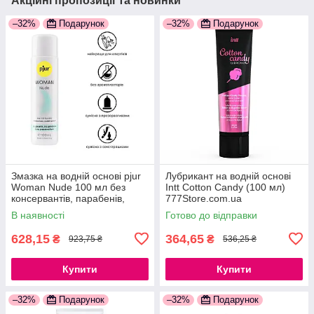
Акційні пропозиції та новинки
–32%
Подарунок
–32%
Подарунок
Змазка на водній основі pjur
Лубрикант на водній основі
Woman Nude 100 мл без
Intt Cotton Candy (100 мл)
консервантів, парабенів,
777Store.com.ua
гліцерину 777Store.com.ua
В наявності
Готово до відправки
628,15
364,65
₴
₴
923,75 ₴
536,25 ₴
Купити
Купити
–32%
Подарунок
–32%
Подарунок