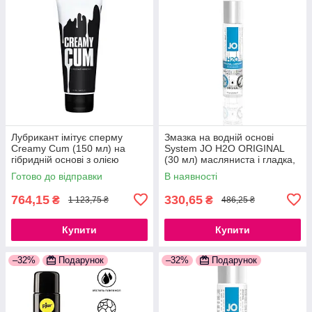
Лубрикант імітує сперму
Змазка на водній основі
Creamy Cum (150 мл) на
System JO H2O ORIGINAL
гібридній основі з олією
(30 мл) масляниста і гладка,
звіробою 777Store.com.ua
рослинний гліцерин
Готово до відправки
В наявності
777Store.com.ua
764,15
330,65
₴
₴
1 123,75 ₴
486,25 ₴
Купити
Купити
–32%
Подарунок
–32%
Подарунок