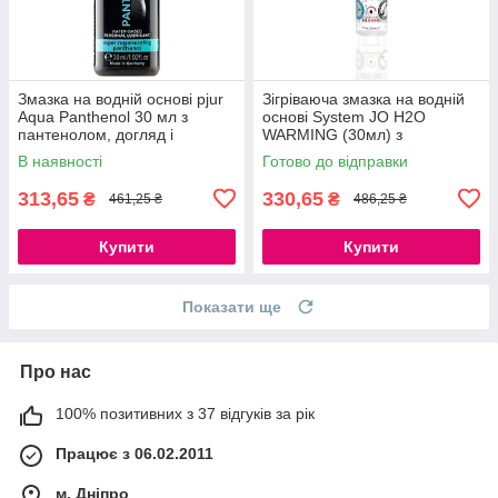
Змазка на водній основі pjur
Зігріваюча змазка на водній
Aqua Panthenol 30 мл з
основі System JO H2O
пантенолом, догляд і
WARMING (30мл) з
зволоження 777Store.com.ua
екстрактом м'яти перцевої
В наявності
Готово до відправки
777Store.com.ua
313,65
330,65
₴
₴
461,25 ₴
486,25 ₴
Купити
Купити
Показати ще
Про нас
100% позитивних з 37 відгуків за рік
Працює з 06.02.2011
м. Дніпро