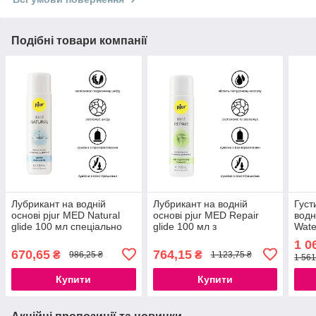
Подібні товари компанії
Лубрикант на водній
Лубрикант на водній
Густ
основі pjur MED Natural
основі pjur MED Repair
водн
glide 100 мл спеціально
glide 100 мл з
Wate
для сухої і чутливої шкіри
регенеруючою
777S
1 0
777Store.com.ua
гиалуроном для сухої
670,65
764,15
₴
₴
986,25 ₴
1 123,75 ₴
1 561
шкіри 777Store.com.ua
Купити
Купити