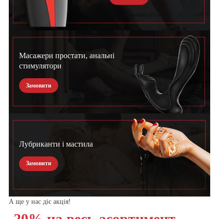
Масажери простати, анальні
стимулятори
Замовити
Лубриканти і мастила
Замовити
А ще у нас діє акція!
-20% на весь асортимент