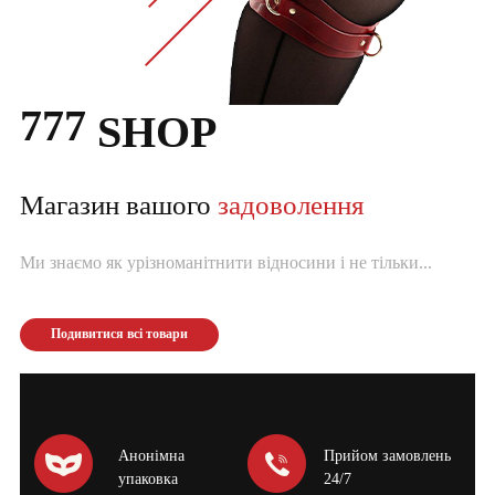
777
SHOP
Магазин вашого
задоволення
Ми знаємо як урізноманітнити відносини і не тільки...
Подивитися всі товари
Анонімна
Прийом замовлень
упаковка
24/7