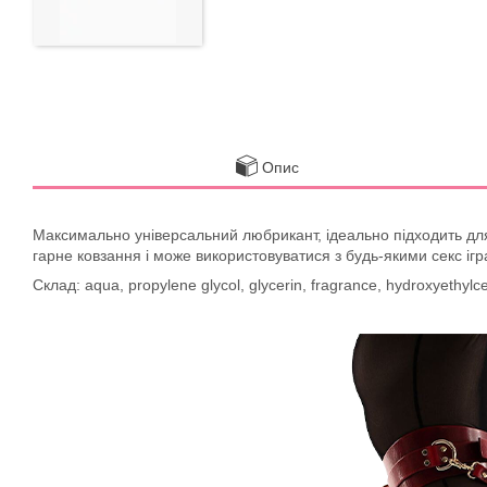
Опис
Максимально універсальний любрикант, ідеально підходить для б
гарне ковзання і може використовуватися з будь-якими секс іг
Склад: aqua, propylene glycol, glycerin, fragrance, hydroxyethylce