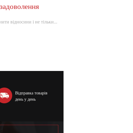
задоволення
ити відносини і не тільки...
Відправка товарів
день у день