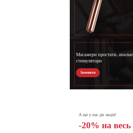
Масажери простати, анальн
стимулятори
Замовити
А ще у нас діє акція!
-20% на весь