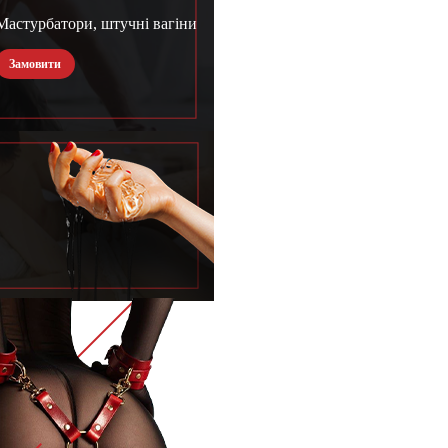
Мастурбатори, штучні вагіни
Замовити