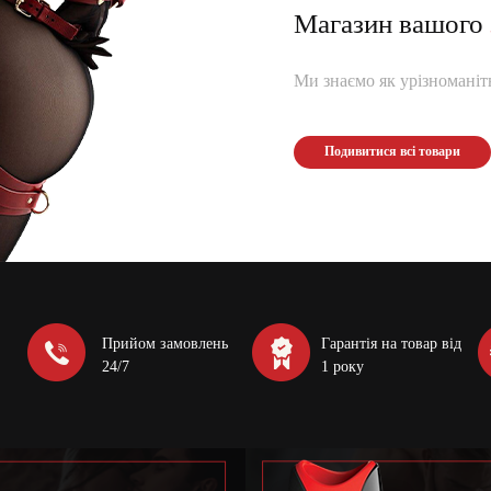
Магазин вашого
Ми знаємо як урізноманітн
Подивитися всі товари
Прийом замовлень
Гарантія на товар від
24/7
1 року