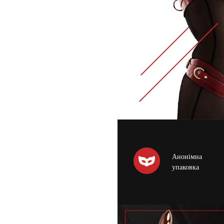
Анонімна
упаковка