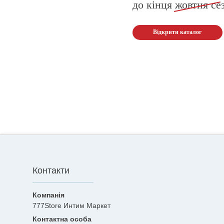
до кінця
жовтня
се
Відкрити каталог
Контакти
777Store Интим Маркет