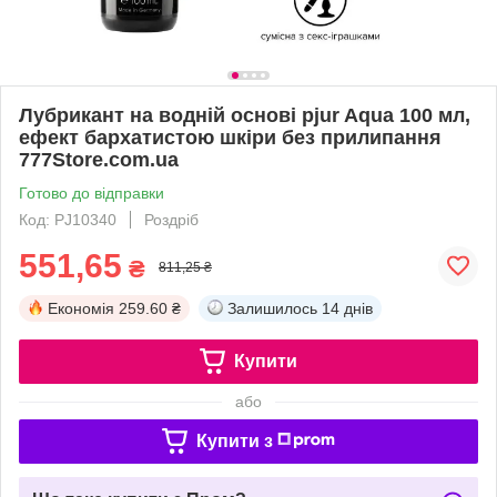
Лубрикант на водній основі pjur Aqua 100 мл,
ефект бархатистою шкіри без прилипання
777Store.com.ua
Готово до відправки
Код: PJ10340
Роздріб
551,65
₴
811,25 ₴
Економія
259.60 ₴
Залишилось
14 днів
Купити
або
Купити з