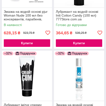
Змазка на водній основі pjur
Лубрикант на водній основі
Woman Nude 100 мл без
Intt Cotton Candy (100 мл)
консервантів, парабенів,
777Store.com.ua
гліцерину 777Store.com.ua
В наявності
Готово до відправки
628,15
364,65
₴
₴
923,75 ₴
536,25 ₴
Купити
Купити
–32%
Подарунок
–32%
Подарунок
Лубрикант імітує сперму
Змазка на водній основі