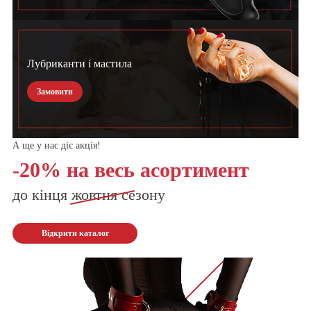
Лубриканти і мастила
Замовити
А ще у нас діє акція!
-20% на весь асортимент
до кінця
жовтня
сезону
Відкрити каталог