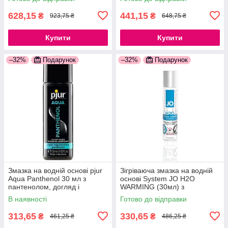
777Store.com.ua
628,15
441,15
₴
₴
923,75 ₴
648,75 ₴
Купити
Купити
–32%
Подарунок
–32%
Подарунок
Змазка на водній основі pjur
Зігріваюча змазка на водній
Aqua Panthenol 30 мл з
основі System JO H2O
пантенолом, догляд і
WARMING (30мл) з
зволоження 777Store.com.ua
екстрактом м'яти перцевої
В наявності
Готово до відправки
777Store.com.ua
313,65
330,65
₴
₴
461,25 ₴
486,25 ₴