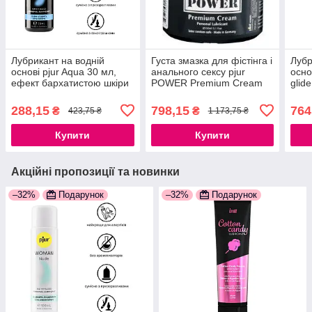
Лубрикант на водній
Густа змазка для фістінга і
Лубр
основі pjur Aqua 30 мл,
анального сексу pjur
осно
ефект бархатистою шкіри
POWER Premium Cream
glid
без прилипання
150мл на гібридній основі
рег
777Store.com.ua
777Store.com.ua
гиал
288,15
798,15
764
₴
₴
423,75 ₴
1 173,75 ₴
шкір
Купити
Купити
Акційні пропозиції та новинки
–32%
Подарунок
–32%
Подарунок