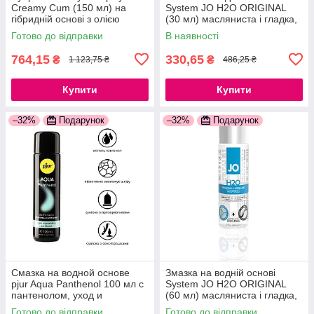
Creamy Cum (150 мл) на
System JO H2O ORIGINAL
гібридній основі з олією
(30 мл) масляниста і гладка,
звіробою 777Store.com.ua
рослинний гліцерин
Готово до відправки
В наявності
777Store.com.ua
764,15
330,65
₴
₴
1 123,75 ₴
486,25 ₴
Купити
Купити
–32%
Подарунок
–32%
Подарунок
Смазка на водной основе
Змазка на водній основі
pjur Aqua Panthenol 100 мл с
System JO H2O ORIGINAL
пантенолом, уход и
(60 мл) масляниста і гладка,
увлажнение 777Store.com.ua
рослинний гліцерин
Готово до відправки
Готово до відправки