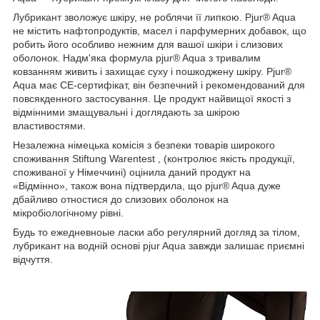
Лубрикант зволожує шкіру, не роблячи її липкою.
P
jur® A
qua
не містить нафтопродуктів, масел і парфумерних добавок, що
робить його особливо нежн
им
для вашої шкіри і слизових
оболонок. Надм'яка формула pjur® A
qua
з тривалим
ковзанням живить і захищає суху і пошкоджену шкіру.
P
jur®
A
qua
має СЕ-сертифікат, він безпечний і рекомендований для
повсякденного застосування. Це продукт найвищої якості з
відмінними змащувальні і доглядають за шкірою
властивостями.
Незалежна німецька комісія з безпеки товарів широкого
споживання Stiftung Warentest , (контролює якість продукції,
споживаної у Німеччині) оцінила
даний
продукт на
«Відмінно», також вона підтвердила, що pjur® A
qua
дуже
дбайливо отностися до слизових оболонок на
мікробіологічному рівні.
Будь то ежедневноые ласки або регулярний догляд за тілом
,
л
убрикант на водній основі pjur Aqua
завжди залишає приємні
відчуття.