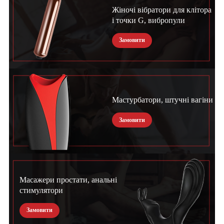
Жіночі вібратори для клітора
і точки G, вибропули
Замовити
Мастурбатори, штучні вагіни
Замовити
Масажери простати, анальні
стимулятори
Замовити