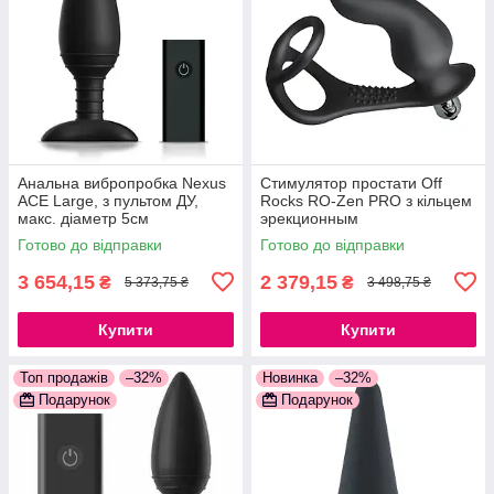
Анальна вибропробка Nexus
Стимулятор простати Off
ACE Large, з пультом ДУ,
Rocks RO-Zen PRO з кільцем
макс. діаметр 5см
эрекционным
777Store.com.ua
777Store.com.ua
Готово до відправки
Готово до відправки
3 654,15
2 379,15
₴
₴
5 373,75 ₴
3 498,75 ₴
Купити
Купити
Топ продажів
–32%
Новинка
–32%
Подарунок
Подарунок