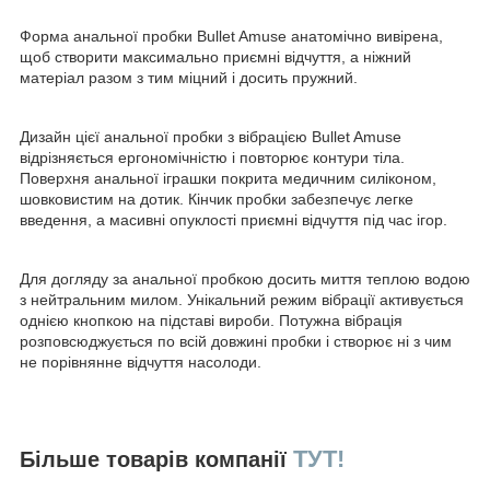
Форма анальної пробки Bullet Amuse анатомічно вивірена,
щоб створити максимально приємні відчуття, а ніжний
матеріал разом з тим міцний і досить пружний.
Дизайн цієї анальної пробки з вібрацією Bullet Amuse
відрізняється ергономічністю і повторює контури тіла.
Поверхня анальної іграшки покрита медичним силіконом,
шовковистим на дотик. Кінчик пробки забезпечує легке
введення, а масивні опуклості приємні відчуття під час ігор.
Для догляду за анальної пробкою досить миття теплою водою
з нейтральним милом. Унікальний режим вібрації активується
однією кнопкою на підставі вироби. Потужна вібрація
розповсюджується по всій довжині пробки і створює ні з чим
не порівнянне відчуття насолоди.
ТУТ!
Більше товарів компанії