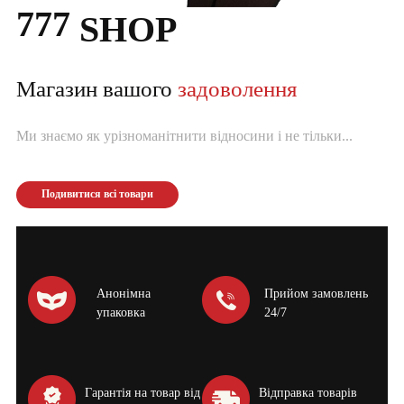
777
SHOP
Магазин вашого
задоволення
Ми знаємо як урізноманітнити відносини і не тільки...
Подивитися всі товари
Анонімна
Прийом замовлень
упаковка
24/7
Гарантія на товар від
Відправка товарів