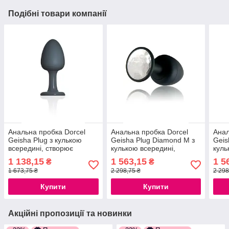
Подібні товари компанії
Анальна пробка Dorcel
Анальна пробка Dorcel
Анал
Geisha Plug з кулькою
Geisha Plug Diamond M з
Geis
всередині, створює
кулькою всередині,
куль
вібрації, макс. діаметр 3,2
створює вібрації, макс.
ство
1 138,15
1 563,15
1 5
₴
₴
см, силіконова
діаметр 3,2 см
діам
1 673,75 ₴
2 298,75 ₴
2 298
777Store.com.ua
777S
Купити
Купити
Акційні пропозиції та новинки