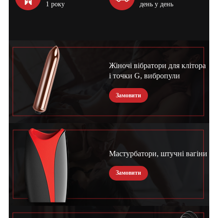
1 року
день у день
Жіночі вібратори для клітора
і точки G, вибропули
Замовити
Мастурбатори, штучні вагіни
Замовити