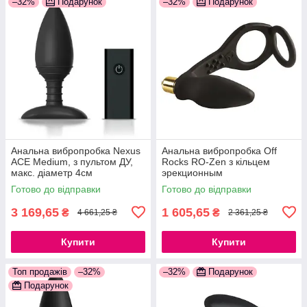
–32%
Подарунок
–32%
Подарунок
Анальна вибропробка Nexus
Анальна вибропробка Off
ACE Medium, з пультом ДУ,
Rocks RO-Zen з кільцем
макс. діаметр 4см
эрекционным
777Store.com.ua
777Store.com.ua
Готово до відправки
Готово до відправки
3 169,65
1 605,65
₴
₴
4 661,25 ₴
2 361,25 ₴
Купити
Купити
Топ продажів
–32%
–32%
Подарунок
Подарунок