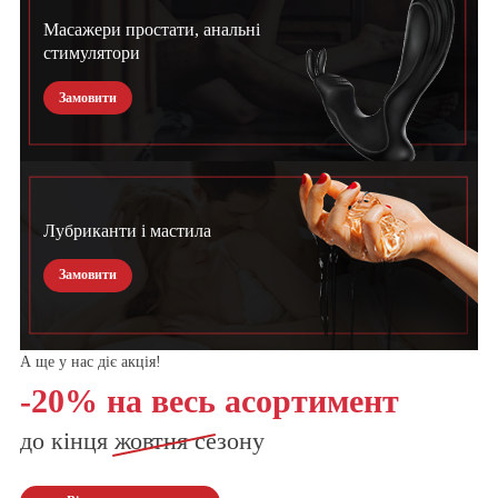
Масажери простати, анальні
стимулятори
Замовити
Лубриканти і мастила
Замовити
А ще у нас діє акція!
-20% на весь асортимент
до кінця
жовтня
сезону