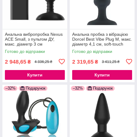
Анальна вибропробка Nexus
Анальна пробка з вібрацією
ACE Small, з пультом ДУ,
Dorcel Best Vibe Plug M, макс.
макс. діаметр 3 см
діаметр 4,1 см, soft-touch
777Store.com.ua
силікон 777Store.com.ua
Готово до відправки
Готово до відправки
2 948,65
2 319,65
₴
₴
4 336,25 ₴
3 411,25 ₴
Купити
Купити
–32%
Подарунок
–32%
Подарунок