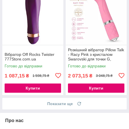
Розкішний вібратор Pillow Talk
Вібратор Off Rocks Twister
- Racy Pink з кристалом
777Store.com.ua
Swarovski для точки G,
подарункове паковання,
Готово до відправки
Готово до відправки
USB-кабель в комплекті
1 087,15
2 073,15
₴
₴
1 598,75 ₴
3 048,75 ₴
Купити
Купити
Показати ще
Про нас