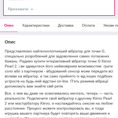
Приховати
Опис
Характеристики
Доставка
Оплата
Умови п
Опис
Представляємо найтехнологічніший вібратор для точки G,
спеціально розроблений для задоволення самих потаємних
бажань. Радимо купити інтерактивний вібратор точки G Kiiroo
Pearl 2, і ви здивуєтеся його неймовірним можливостям: грати
соло або з партнером - вбудований сенсор може передати всі
впливи на вібратор, а так само прийнято їх від інших подібних
устроств на будь-якій відстані on-line. П'ять режимів вібрації
допоможуть вам знайти свій ритм.
Все, о чем вы даже не осмеливались мечтать, теперь — часть
реальности. Подключите свой вибратор к другому Kiiroo Pearl
2 или мастурбатору Kiiroo, и наслаждайтесь сексом на любом
расстоянии. Процесс можете контролировать вы, и тогда
игрушка вашего партнера будет повторять ваши движения и