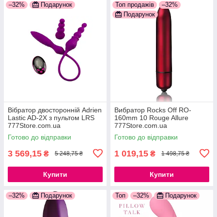
–32%
Подарунок
Топ продажів
–32%
Подарунок
Вібратор двосторонній Adrien
Вибратор Rocks Off RO-
Lastic AD-2X з пультом LRS
160mm 10 Rouge Allure
777Store.com.ua
777Store.com.ua
Готово до відправки
Готово до відправки
3 569,15
1 019,15
₴
₴
5 248,75 ₴
1 498,75 ₴
Купити
Купити
–32%
Подарунок
Топ
–32%
Подарунок