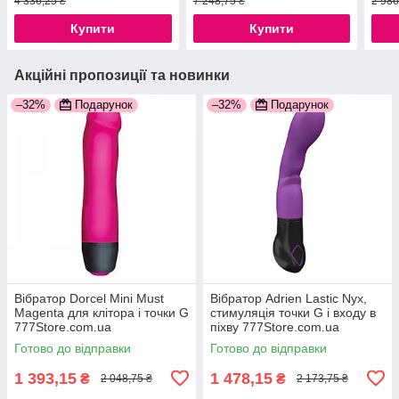
4 336,25 ₴
7 248,75 ₴
2 986
777S
Купити
Купити
Акційні пропозиції та новинки
–32%
Подарунок
–32%
Подарунок
Вібратор Dorcel Mini Must
Вібратор Adrien Lastic Nyx,
Magenta для клітора і точки G
стимуляція точки G і входу в
777Store.com.ua
піхву 777Store.com.ua
Готово до відправки
Готово до відправки
1 393,15
1 478,15
₴
₴
2 048,75 ₴
2 173,75 ₴