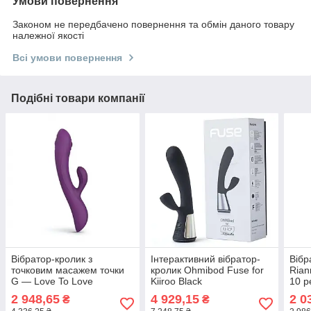
Умови повернення
Законом не передбачено повернення та обмін даного товару
належної якості
Всі умови повернення
Подібні товари компанії
Вібратор-кролик з
Інтерактивний вібратор-
Вібр
точковим масажем точки
кролик Ohmibod Fuse for
Rian
G — Love To Love
Kiiroo Black
10 р
Bunny&Clyde — Purple
777Store.com.ua
меди
2 948,65
4 929,15
2 0
₴
₴
Rain 777Store.com.ua
косм