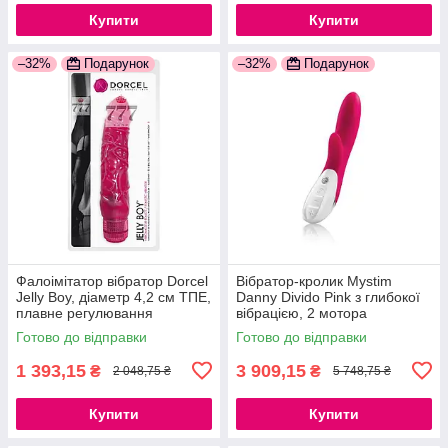
Купити
Купити
–32%
Подарунок
–32%
Подарунок
Фалоімітатор вібратор Dorcel
Вібратор-кролик Mystim
Jelly Boy, діаметр 4,2 см ТПЕ,
Danny Divido Pink з глибокої
плавне регулювання
вібрацією, 2 мотора
потужності вібрації
777Store.com.ua
Готово до відправки
Готово до відправки
777Store.com.ua
1 393,15
3 909,15
₴
₴
2 048,75 ₴
5 748,75 ₴
Купити
Купити