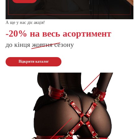
А ще у нас діє акція!
-20% на весь асортимент
до кінця
жовтня
сезону
Відкрити каталог