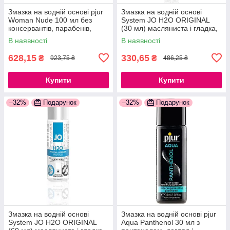
Змазка на водній основі pjur
Змазка на водній основі
Woman Nude 100 мл без
System JO H2O ORIGINAL
консервантів, парабенів,
(30 мл) масляниста і гладка,
гліцерину 777Store.com.ua
рослинний гліцерин
В наявності
В наявності
777Store.com.ua
628,15
330,65
₴
₴
923,75 ₴
486,25 ₴
Купити
Купити
–32%
Подарунок
–32%
Подарунок
Змазка на водній основі
Змазка на водній основі pjur
System JO H2O ORIGINAL
Aqua Panthenol 30 мл з