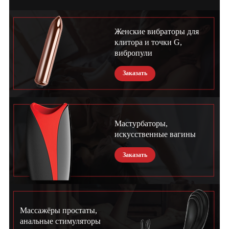
Женские вибраторы для
клитора и точки G,
вибропули
Заказать
Мастурбаторы,
искусственные вагины
Заказать
Массажёры простаты,
анальные стимуляторы