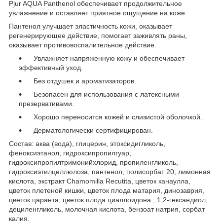
Pjur AQUA Panthenol обеспечивает продолжительное
увлажнение и оставляет приятное ощущение на коже.
Пантенол улучшает эластичность кожи, оказывает
регенерирующее действие, помогает заживлять раны,
оказывает противовоспалительное действие.
Увлажняет напряженную кожу и обеспечивает
эффективный уход.
Без отдушек и ароматизаторов.
Безопасен для использования с латексными
презервативами.
Хорошо переносится кожей и слизистой оболочкой.
Дерматологически сертифицирован.
Состав: аква (вода), глицерин, этоксидигликоль,
феноксиэтанол, гидроксипропилгуар,
гидроксипропилтримонийхлорид, пропиленгликоль,
гидроксиэтилцеллюлоза, пантенол, полисорбат 20, лимонная
кислота, экстракт Chamomilla Recutita, цветок канаулла,
цветок плетеной кишки, цветок плода матария, динозаврия,
цветок царанта, цветок плода циаллоидона , 1,2-гександиол,
дециленгликоль, молочная кислота, бензоат натрия, сорбат
калия.