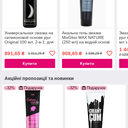
Универсальная смазка на
Анальна гель-змазка
Змаз
силиконовой основе pjur
MixGliss MAX NATURE
pjur
Original 100 мл, 2-в-1: для
(250 мл) на водній основі
мл з
секса и массажа
з екстрактом алое
зво
1 4
777Store.com.ua
777Store.com.ua
777S
891,65
908,65
₴
₴
1 311,25 ₴
1 336,25 ₴
2 123
Купити
Купити
Акційні пропозиції та новинки
–32%
Подарунок
–32%
Подарунок