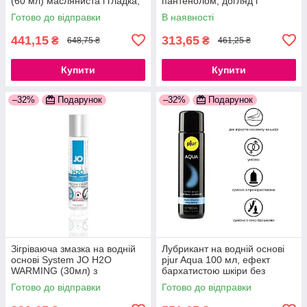
(60 мл) масляниста і гладка,
пантенолом, догляд і
рослинний гліцерин
зволоження 777Store.com.ua
Готово до відправки
В наявності
777Store.com.ua
441,15
313,65
₴
₴
648,75 ₴
461,25 ₴
Купити
Купити
–32%
Подарунок
–32%
Подарунок
Зігріваюча змазка на водній
Лубрикант на водній основі
основі System JO H2O
pjur Aqua 100 мл, ефект
WARMING (30мл) з
бархатистою шкіри без
екстрактом м'яти перцевої
прилипання 777Store.com.ua
Готово до відправки
Готово до відправки
777Store.com.ua