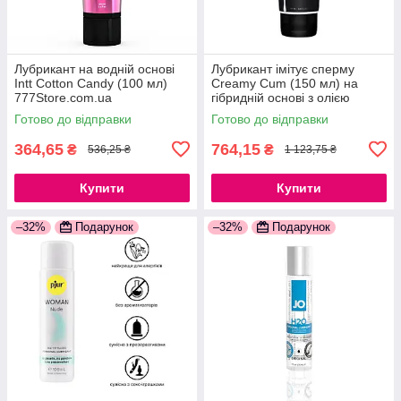
Лубрикант на водній основі
Лубрикант імітує сперму
Intt Cotton Candy (100 мл)
Creamy Cum (150 мл) на
777Store.com.ua
гібридній основі з олією
звіробою 777Store.com.ua
Готово до відправки
Готово до відправки
364,65
764,15
₴
₴
536,25 ₴
1 123,75 ₴
Купити
Купити
–32%
Подарунок
–32%
Подарунок