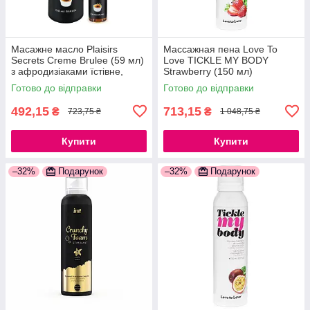
Масажне масло Plaisirs
Массажная пена Love To
Secrets Creme Brulee (59 мл)
Love TICKLE MY BODY
з афродизіаками їстівне,
Strawberry (150 мл)
подарункова упаковка
увлажняющая
Готово до відправки
Готово до відправки
777Store.com.ua
777Store.com.ua
492,15
713,15
₴
₴
723,75 ₴
1 048,75 ₴
Купити
Купити
–32%
Подарунок
–32%
Подарунок