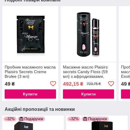
Пробник масажного масла
Масажне масло Plaisirs
Проб
Plaisirs Secrets Creme
secrets Candy Floss (59
масл
Brulee (3 мл)
мл) з афродизіаками,
Exoti
777Store.com.ua
їстівне, подарункова
777S
49
492,15
49
₴
₴
723,75 ₴
упаковка 777Store.com.ua
Купити
Купити
Акційні пропозиції та новинки
–32%
Подарунок
–32%
Подарунок