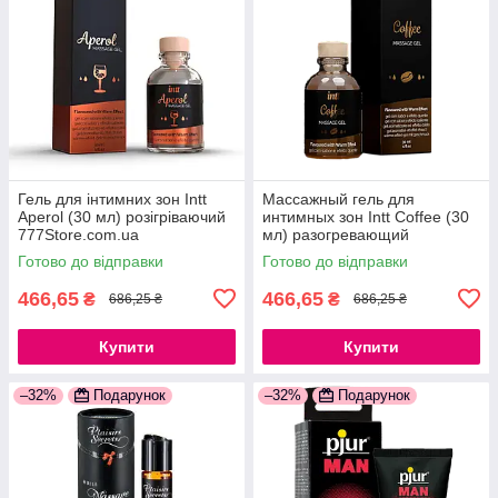
Гель для інтимних зон Intt
Массажный гель для
Aperol (30 мл) розігріваючий
интимных зон Intt Coffee (30
777Store.com.ua
мл) разогревающий
777Store.com.ua
Готово до відправки
Готово до відправки
466,65
466,65
₴
₴
686,25 ₴
686,25 ₴
Купити
Купити
–32%
Подарунок
–32%
Подарунок