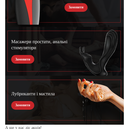
Замовити
Масажери простати, анальні
стимулятори
Замовити
Лубриканти і мастила
Замовити
А ще у нас діє акція!