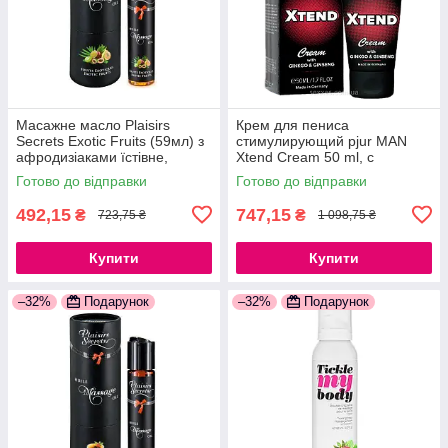
Масажне масло Plaisirs
Крем для пениса
Secrets Exotic Fruits (59мл) з
стимулирующий pjur MAN
афродизіаками їстівне,
Xtend Cream 50 ml, с
подарункова упаковка
экстрактом гинкго и
Готово до відправки
Готово до відправки
777Store.com.ua
женьшеня 777Store.com.ua
492,15
747,15
₴
₴
723,75 ₴
1 098,75 ₴
Купити
Купити
–32%
Подарунок
–32%
Подарунок