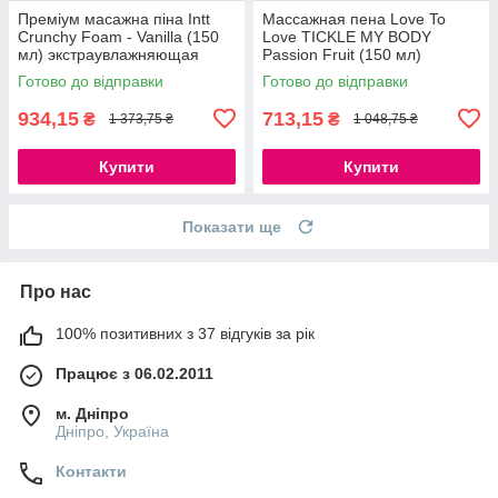
Преміум масажна піна Intt
Массажная пена Love To
Crunchy Foam - Vanilla (150
Love TICKLE MY BODY
мл) экстраувлажняющая
Passion Fruit (150 мл)
777Store.com.ua
увлажняющая
Готово до відправки
Готово до відправки
777Store.com.ua
934,15
713,15
₴
₴
1 373,75 ₴
1 048,75 ₴
Купити
Купити
Показати ще
Про нас
100% позитивних з 37 відгуків за рік
Працює з 06.02.2011
м. Дніпро
Дніпро, Україна
Контакти