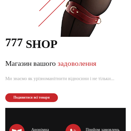
777
SHOP
Магазин вашого
задоволення
Ми знаємо як урізноманітнити відносини і не тільки...
Подивитися всі товари
Анонімна
Прийом замовлень