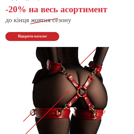
-20% на весь асортимент
до кінця
жовтня
сезону
Відкрити каталог