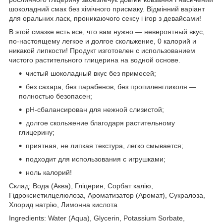
шоколадний смак без хімічного присмаку. Відмінний варіант
для оральних ласк, проникаючого сексу і ігор з девайсами!
В этой смазке есть все, что вам нужно — невероятный вкус,
по-настоящему легкое и долгое скольжение, 0 калорий и
никакой липкости! Продукт изготовлен с использованием
чистого растительного глицерина на водной основе.
чистый шоколадный вкус без примесей;
без сахара, без парабенов, без пропиленгликоля —
полностью безопасен;
pH-сбалансирован для нежной слизистой;
долгое скольжение благодаря растительному
глицерину;
приятная, не липкая текстура, легко смывается;
подходит для использования с игрушками;
ноль калорий!
Склад: Вода (Аква), Гліцерин, Сорбат калію,
Гідроксиетилцелюлоза, Ароматизатор (Аромат), Сукралоза,
Хлорид натрію, Лимонна кислота
Ingredients: Water (Aqua), Glycerin, Potassium Sorbate,