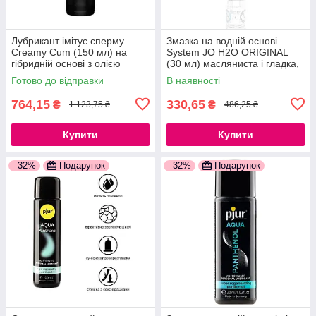
Лубрикант імітує сперму
Змазка на водній основі
Creamy Cum (150 мл) на
System JO H2O ORIGINAL
гібридній основі з олією
(30 мл) масляниста і гладка,
звіробою 777Store.com.ua
рослинний гліцерин
Готово до відправки
В наявності
777Store.com.ua
764,15
330,65
₴
₴
1 123,75 ₴
486,25 ₴
Купити
Купити
–32%
Подарунок
–32%
Подарунок