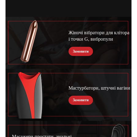
Жіночі вібратори для клітора
і точки G, вибропули
Замовити
Мастурбатори, штучні вагіни
Замовити
Масажери простати, анальні