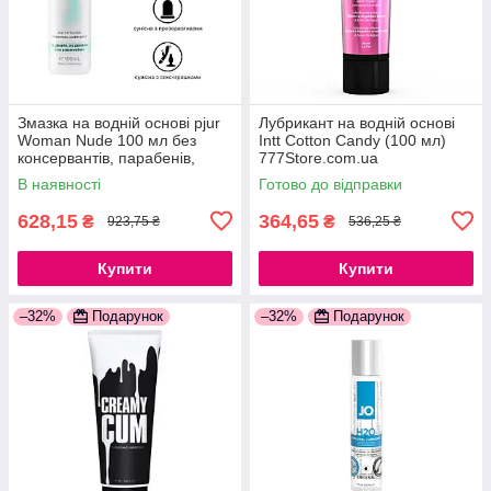
Змазка на водній основі pjur
Лубрикант на водній основі
Woman Nude 100 мл без
Intt Cotton Candy (100 мл)
консервантів, парабенів,
777Store.com.ua
гліцерину 777Store.com.ua
В наявності
Готово до відправки
628,15
364,65
₴
₴
923,75 ₴
536,25 ₴
Купити
Купити
–32%
Подарунок
–32%
Подарунок