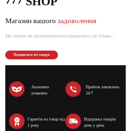
SHOP
Магазин вашого
задоволення
Ми знаємо як урізноманітнити відносини і не тільки...
Подивитися всі товари
Анонімна
Прийом замовлень
упаковка
24/7
Гарантія на товар від
Відправка товарів
1 року
день у день