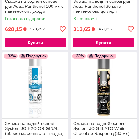
Смазка на водной основе
Змазка на водній основі pjur
pjur Aqua Panthenol 100 мл с
Aqua Panthenol 30 мл з
пантенолом, уход и
пантенолом, догляд і
увлажнение 777Store.com.ua
зволоження 777Store.com.ua
Готово до відправки
В наявності
628,15
313,65
₴
₴
923,75 ₴
461,25 ₴
Купити
Купити
–32%
Подарунок
–32%
Подарунок
Змазка на водній основі
Смазка на водной основе
System JO H2O ORIGINAL
System JO GELATO White
(60 мл) масляниста і гладка,
Chocolate Raspberry(30 мл)
рослинний гліцерин
без сахара и парабенов