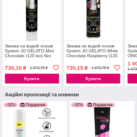
Змазка на водній основі
Змазка на водній основі
Змаз
System JO GELATO Mint
System JO GELATO White
Syst
Chocolate (120 мл) без
Chocolate Raspberry (120
ORIG
цукру, парабенів і гліколя
мл) без цукру і парабенів
гліц
1 0
777Store.com.ua
777Store.com.ua
пара
730,15
730,15
₴
₴
1 073,75 ₴
1 073,75 ₴
1 473
777S
Купити
Купити
Акційні пропозиції та новинки
–32%
Подарунок
–32%
Подарунок