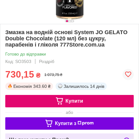
Змазка на водній основі System JO GELATO
Double Chocolate (120 мл) без цукру,
парабенів і гліколя 777Store.com.ua
Готово до відправки
Код: SO3503
Роздріб
730,15
₴
1 073,75 ₴
Економія
343.60 ₴
Залишилось
14 днів
Купити
або
Купити з