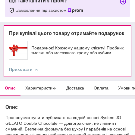
Що таке купити з Пром?
Замовлення під захистом
При купівлі цього товару отримайте подарунок
Подарунок! Кожному нашому клієнту! Пробник
змазки або масажного крему або кубики
Приховати
Опис
Характеристики
Доставка
Оплата
Умови п
Опис
Пропонуємо купити лубрикант на водній основі System JO
GELATO Double Chocolate — довгограючий, не липкий і
смачний. Безпечна формула без цукру і парабенів на основі
рослинного гліцерину забезпечує довгий ковзання і насичений