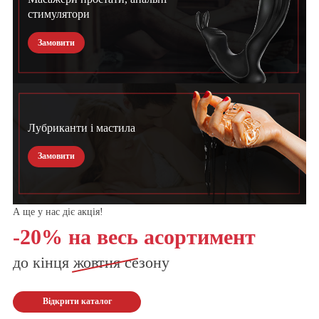
стимулятори
Замовити
Лубриканти і мастила
Замовити
А ще у нас діє акція!
-20% на весь асортимент
до кінця
жовтня
сезону
Відкрити каталог