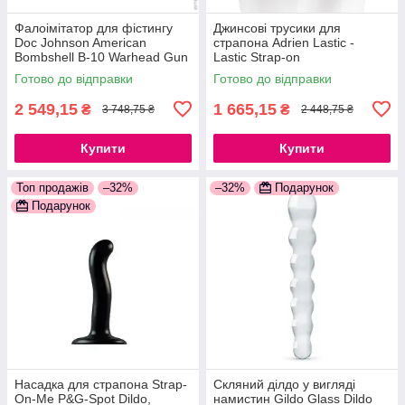
Фалоімітатор для фістингу
Джинсові трусики для
Doc Johnson American
страпона Adrien Lastic -
Bombshell B-10 Warhead Gun
Lastic Strap-on
Metal, діаметр 6,9 см, гнучкий
777Store.com.ua
Готово до відправки
Готово до відправки
2 549,15
1 665,15
₴
₴
3 748,75 ₴
2 448,75 ₴
Купити
Купити
Топ продажів
–32%
–32%
Подарунок
Подарунок
Насадка для страпона Strap-
Скляний ділдо у вигляді
On-Me P&G-Spot Dildo,
намистин Gildo Glass Dildo