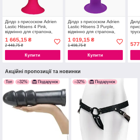
Ділдо з присоском Adrien
Ділдо з присоском Adrien
Дилд
Lastic Hitsens 4 Pink,
Lastic Hitsens 3 Purple,
прис
відмінно для страпона,
відмінно для страпона,
трус
діаметр 3.7 см, довжина
діаметр 4,1 см, довжина
довж
1 665,15
1 019,15
₴
₴
17,8 см 777Store.com.ua
18,2 см 777Store.com.ua
4,5 
577
2 448,75 ₴
1 498,75 ₴
Купити
Купити
Акційні пропозиції та новинки
Топ
–32%
Подарунок
–32%
Подарунок