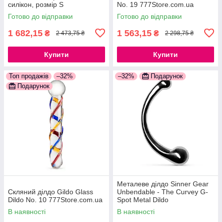
силікон, розмір S
No. 19 777Store.com.ua
777Store.com.ua
Готово до відправки
Готово до відправки
1 682,15
1 563,15
₴
₴
2 473,75 ₴
2 298,75 ₴
Купити
Купити
Топ продажів
–32%
–32%
Подарунок
Подарунок
Металеве ділдо Sinner Gear
Скляний ділдо Gildo Glass
Unbendable - The Curvey G-
Dildo No. 10 777Store.com.ua
Spot Metal Dildo
777Store.com.ua
В наявності
В наявності