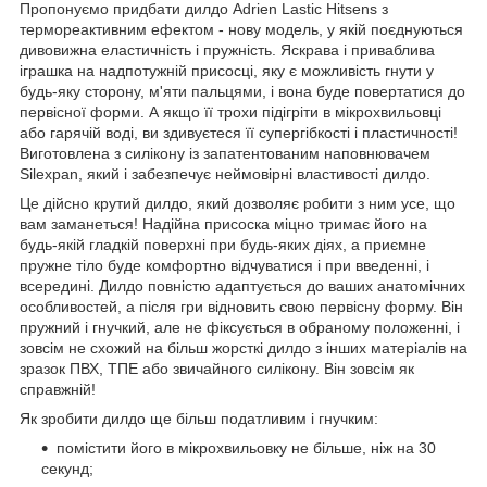
Пропонуємо придбати дилдо Adrien Lastic Hitsens з
термореактивним ефектом - нову модель, у якій поєднуються
дивовижна еластичність і пружність. Яскрава і приваблива
іграшка на надпотужній присосці, яку є можливість гнути у
будь-яку сторону, м'яти пальцями, і вона буде повертатися до
первісної форми. А якщо її трохи підігріти в мікрохвильовці
або гарячій воді, ви здивуєтеся її супергібкості і пластичності!
Виготовлена ​​з силікону із запатентованим наповнювачем
Silexpan, який і забезпечує неймовірні властивості дилдо.
Це дійсно крутий дилдо, який дозволяє робити з ним усе, що
вам заманеться! Надійна присоска міцно тримає його на
будь-якій гладкій поверхні при будь-яких діях, а приємне
пружне тіло буде комфортно відчуватися і при введенні, і
всередині. Дилдо повністю адаптується до ваших анатомічних
особливостей, а після гри відновить свою первісну форму. Він
пружний і гнучкий, але не фіксується в обраному положенні, і
зовсім не схожий на більш жорсткі дилдо з інших матеріалів на
зразок ПВХ, ТПЕ або звичайного силікону. Він зовсім як
справжній!
Як зробити дилдо ще більш податливим і гнучким:
помістити його в мікрохвильовку не більше, ніж на 30
секунд;