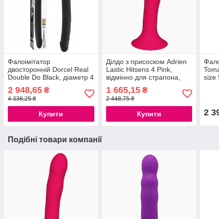
Фалоімітатор
Ділдо з присоском Adrien
Фало
двосторонній Dorcel Real
Lastic Hitsens 4 Pink,
Toma
Double Do Black, діаметр 4
відмінно для страпона,
size
см, довжина 42 см,
діаметр 3.7 см, довжина
силі
2 948,65
1 665,15
₴
₴
гіпоалергенний силікон
17,8 см 777Store.com.ua
діам
4 336,25 ₴
2 448,75 ₴
голі
2 3
Купити
Купити
Подібні товари компанії