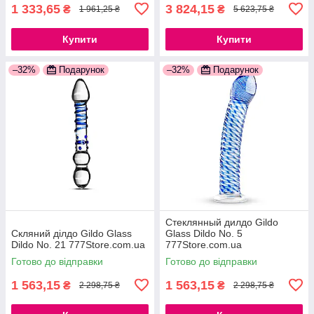
1 333,65
3 824,15
₴
₴
1 961,25 ₴
5 623,75 ₴
Купити
Купити
–32%
Подарунок
–32%
Подарунок
Стеклянный дилдо Gildo
Скляний ділдо Gildo Glass
Glass Dildo No. 5
Dildo No. 21 777Store.com.ua
777Store.com.ua
Готово до відправки
Готово до відправки
1 563,15
1 563,15
₴
₴
2 298,75 ₴
2 298,75 ₴