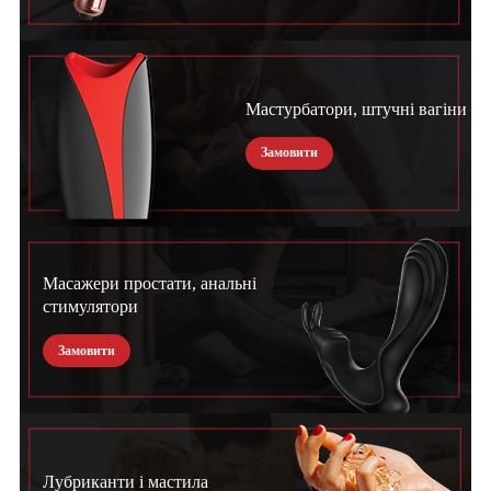
Мастурбатори, штучні вагіни
Замовити
Масажери простати, анальні
стимулятори
Замовити
Лубриканти і мастила