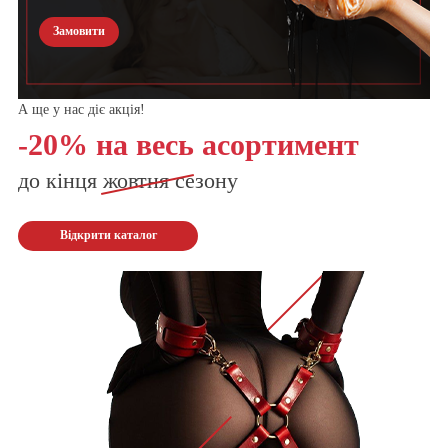
Замовити
А ще у нас діє акція!
-20% на весь асортимент
до кінця
жовтня
сезону
Відкрити каталог