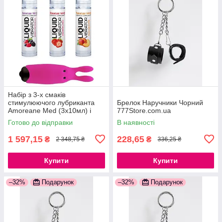
Набір з 3-х смаків
стимулюючого лубриканта
Брелок Наручники Чорний
Amoreane Med (3х10мл) і
777Store.com.ua
вибропули Adrien Lastic Pink
Готово до відправки
В наявності
777Store.com.ua
1 597,15
228,65
₴
₴
2 348,75 ₴
336,25 ₴
Купити
Купити
–32%
Подарунок
–32%
Подарунок