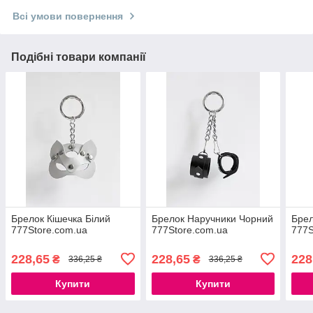
Всі умови повернення
Подібні товари компанії
Брелок Кішечка Білий
Брелок Наручники Чорний
Брел
777Store.com.ua
777Store.com.ua
777S
228,65
228,65
228
₴
₴
336,25 ₴
336,25 ₴
Купити
Купити