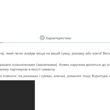
Характеристики
, який легко знайде місце на вашій сумці, рюкзаку або ключі! Виго
рашені хольнитенами (заклепками). Кожен наручник кріпиться до ос
оєму партнерові в якості символу.
го повісити: на рюкзаках і сумках, ключах, ременях тощо Фурнітура 