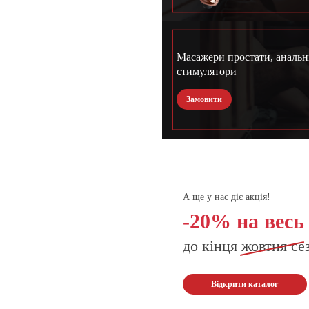
Масажери простати, анальн
стимулятори
Замовити
А ще у нас діє акція!
-20% на весь
до кінця
жовтня
се
Відкрити каталог