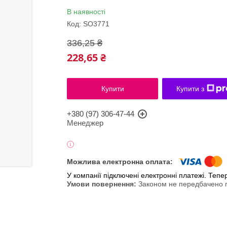
В наявності
Код:
SO3771
336,25 ₴
228,65 ₴
Купити
Купити з
+380 (97) 306-47-44
Менеджер
У компанії підключені електронні платежі. Теп
Законом не передбачено п