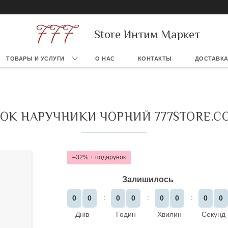
Store Интим Маркет
ТОВАРЫ И УСЛУГИ
О НАС
КОНТАКТЫ
ДОСТАВКА
ОК НАРУЧНИКИ ЧОРНИЙ 777STORE.C
–32%
Залишилось
0
0
0
0
0
0
0
0
Днів
Годин
Хвилин
Секунд