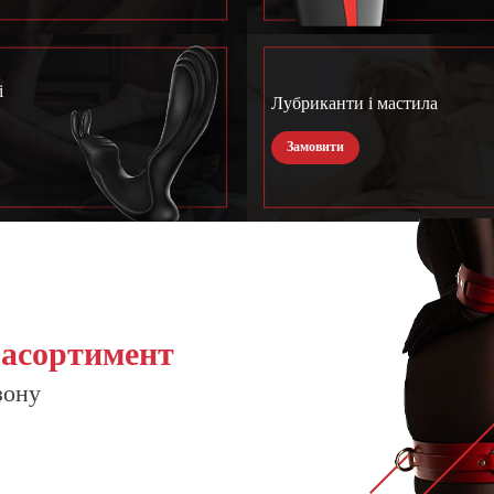
і
Лубриканти і мастила
Замовити
 асортимент
зону