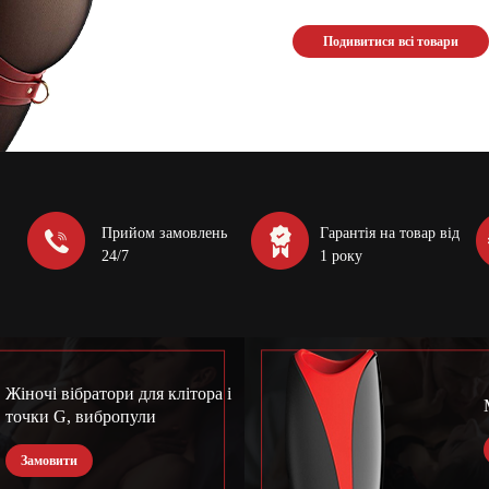
Подивитися всі товари
Прийом замовлень
Гарантія на товар від
24/7
1 року
Жіночі вібратори для клітора і
точки G, вибропули
Замовити