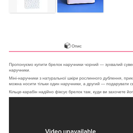
Опис
Пропонуємо купити брелок наручники чорний — зухвалий сувенір
наручники.
Міні-наручники з натуральної шкіри рослинного дублення, прик
можна носити тільки один наручники, а другий — подарувати св
Кільце-карабін надійно фіксує брелок там, куди ви захочете йо