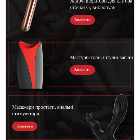
Жіночі вібратори для клітора
і точки G, вибропули
Замовити
Мастурбатори, штучні вагіни
Замовити
Масажери простати, анальні
стимулятори
Замовити