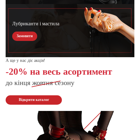
Лубриканти і мастила
Замовити
А ще у нас діє акція!
-20% на весь асортимент
до кінця
жовтня
сезону
Відкрити каталог