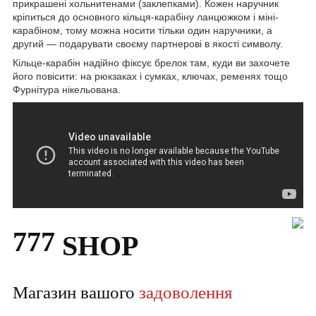
прикрашені хольнитенами (заклепками). Кожен наручник
кріпиться до основного кільця-карабіну ланцюжком і міні-
карабіном, тому можна носити тільки один наручники, а
другий — подарувати своєму партнерові в якості символу.
Кільце-карабін надійно фіксує брелок там, куди ви захочете
його повісити: на рюкзаках і сумках, ключах, ременях тощо
Фурнітура нікельована.
777
SHOP
Магазин вашого
задоволення