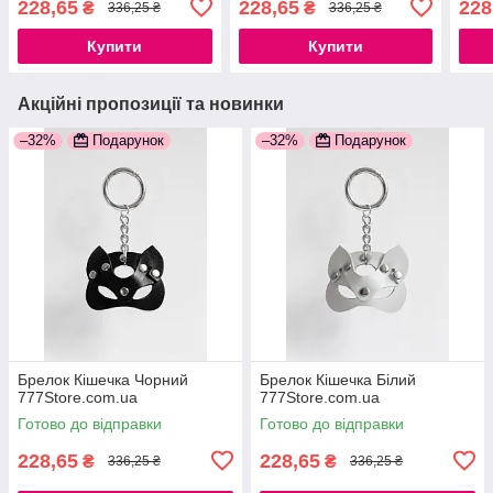
228,65
228,65
228
₴
₴
336,25 ₴
336,25 ₴
Купити
Купити
Акційні пропозиції та новинки
–32%
Подарунок
–32%
Подарунок
Брелок Кішечка Чорний
Брелок Кішечка Білий
777Store.com.ua
777Store.com.ua
Готово до відправки
Готово до відправки
228,65
228,65
₴
₴
336,25 ₴
336,25 ₴