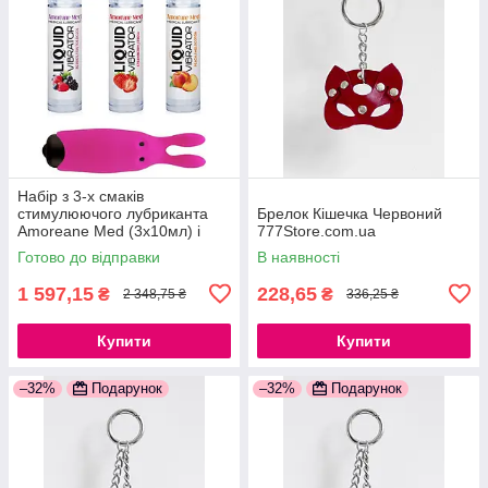
Набір з 3-х смаків
стимулюючого лубриканта
Брелок Кішечка Червоний
Amoreane Med (3х10мл) і
777Store.com.ua
вибропули Adrien Lastic Pink
Готово до відправки
В наявності
777Store.com.ua
1 597,15
228,65
₴
₴
2 348,75 ₴
336,25 ₴
Купити
Купити
–32%
Подарунок
–32%
Подарунок