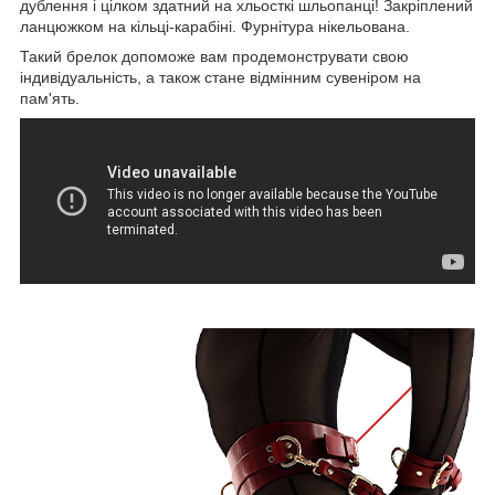
дублення і цілком здатний на хльосткі шльопанці! Закріплений
ланцюжком на кільці-карабіні. Фурнітура нікельована.
Такий брелок допоможе вам продемонструвати свою
індивідуальність, а також стане відмінним сувеніром на
пам'ять.