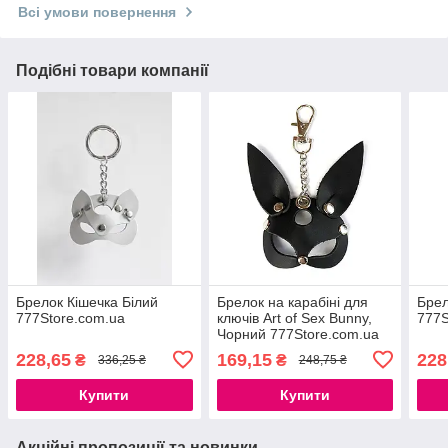
Всі умови повернення
Подібні товари компанії
Брелок Кішечка Білий
Брелок на карабіні для
Брел
777Store.com.ua
ключів Art of Sex Bunny,
777S
Чорний 777Store.com.ua
228,65
169,15
228
₴
₴
336,25 ₴
248,75 ₴
Купити
Купити
Акційні пропозиції та новинки