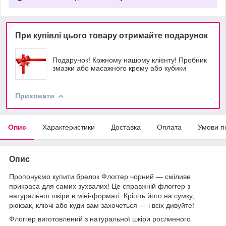
При купівлі цього товару отримайте подарунок
Подарунок! Кожному нашому клієнту! Пробник
змазки або масажного крему або кубики
Приховати
Опис
Характеристики
Доставка
Оплата
Умови п
Опис
Пропонуємо купити брелок Флоггер чорний — сміливе
прикраса для самих зухвалих! Це справжній флоггер з
натуральної шкіри в міні-форматі. Кріпіть його на сумку,
рюкзак, ключі або куди вам захочеться — і всіх дивуйте!
Флоггер виготовлений з натуральної шкіри рослинного