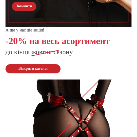
Замовити
А ще у нас діє акція!
-20% на весь асортимент
до кінця
жовтня
сезону
Відкрити каталог