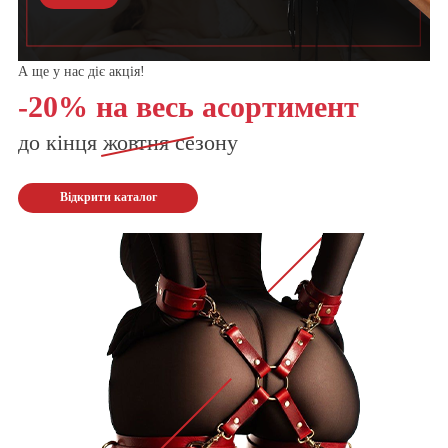
А ще у нас діє акція!
-20% на весь асортимент
до кінця
жовтня
сезону
Відкрити каталог