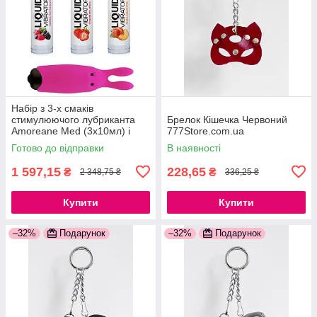
Набір з 3-х смаків
стимулюючого лубриканта
Брелок Кішечка Червоний
Amoreane Med (3х10мл) і
777Store.com.ua
вибропули Adrien Lastic Pink
Готово до відправки
В наявності
777Store.com.ua
1 597,15
228,65
₴
₴
2 348,75 ₴
336,25 ₴
Купити
Купити
–32%
Подарунок
–32%
Подарунок