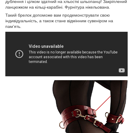
дублення і цілком здатний на хльосткі шльопанці! Закріплений
ланцюжком на кільці-карабіні. Фурнітура нікельована.
Такий брелок допоможе вам продемонструвати свою
індивідуальність, а також стане відмінним сувеніром на
пам'ять.