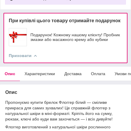
При купівлі цього товару отримайте подарунок
Подарунок! Кожному нашому клієнту! Пробник
змазки або масажного крему або кубики
Приховати
Опис
Характеристики
Доставка
Оплата
Умови п
Опис
Пропонуємо купити брелок Флоггер білий — сміливе
прикраса для самих зухвалих! Це справжній флоггер з
натуральної шкіри в міні-форматі. Кріпіть його на сумку,
рюкзак, ключі або куди вам захочеться — і всіх дивуйте!
Флоггер виготовлений з натуральної шкіри рослинного