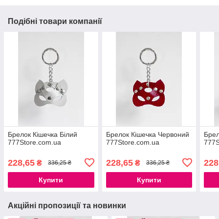
Подібні товари компанії
Брелок Кішечка Білий
Брелок Кішечка Червоний
Брел
777Store.com.ua
777Store.com.ua
777S
228,65
228,65
228
₴
₴
336,25 ₴
336,25 ₴
Купити
Купити
Акційні пропозиції та новинки