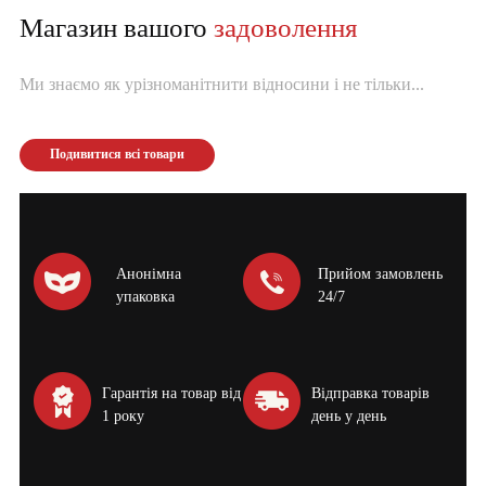
Магазин вашого
задоволення
Ми знаємо як урізноманітнити відносини і не тільки...
Подивитися всі товари
Анонімна
Прийом замовлень
упаковка
24/7
Гарантія на товар від
Відправка товарів
1 року
день у день