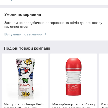
Умови повернення
Законом не передбачено повернення та обмін даного товару
належної якості
Всі умови повернення
Подібні товари компанії
Мастурбатор Tenga Keith
Мастурбатор Tenga Rolling
Маст
Haring Soft Tube Cup
Head Cup з інтенсивною
Hari