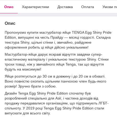
Опис
Характеристики
Доставка
Оплата
Умови п
Опис
Пропонуємо купити мастурбатор яйце TENGA Egg Shiny Pride
Edition, випущені на честь Прайду — місяці гордості. Складна
текстура Shiny, щільні стінки і, звичайно, райдужне
оформлення робить ці яйця дійсно унікальними!
Мастурбатор-яйце дарує яскраві відчуття завдяки супер-
еластичному матеріалу і унікальною текстурою Shiny. Стінки
трохи товщі, ніж у звичайного яйця Tenga, так що відчуття
будуть на максимумі!
Яйце розтягується до 30 см в довжину і до 20 см в обхваті.
Воно повністю охопить щільним панчохою член будь-якого
розмір! Зручно брати з собою.
Дизайн Tenga Egg Shiny Pride Edition спочатку був
розроблений спеціально для Азії, і частина доходів від
продажу передавалися організаціям, що підтримують ЛГБТ-
спільноту. У 2019 році Tenga Egg Shiny Pride Edition стали
випускати для всього світу.