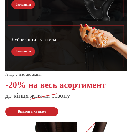
Замовити
Лубриканти і мастила
Замовити
А ще у нас діє акція!
-20% на весь асортимент
до кінця
жовтня
сезону
Відкрити каталог