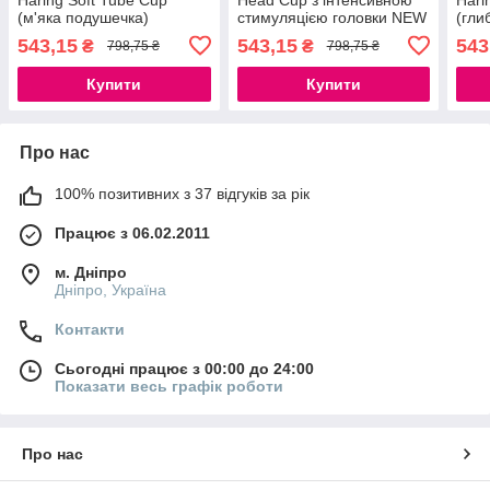
(м'яка подушечка)
стимуляцією головки NEW
(гли
сдавливаемый
777Store.com.ua
ваку
543,15
543,15
543
₴
₴
798,75 ₴
798,75 ₴
777Store.com.ua
777S
Купити
Купити
Про нас
100% позитивних з 37 відгуків за рік
Працює з 06.02.2011
м. Дніпро
Дніпро, Україна
Контакти
Сьогодні працює з 00:00 до 24:00
Показати весь графік роботи
Про нас