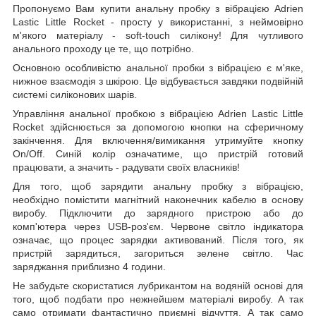
Пропонуємо Вам купити анальну пробку з вібрацією Adrien
Lastic Little Rocket - просту у використанні, з неймовірно
м'якого матеріалу - soft-touch силікону! Для чутливого
анального проходу це те, що потрібно.
Основною особливістю анальної пробки з вібрацією є м'яке,
нижное взаємодія з шкірою. Це відбувається завдяки подвійній
системі силіконових шарів.
Управління анальної пробкою з вібрацією Adrien Lastic Little
Rocket здійснюється за допомогою кнопки на сферичному
закінчення. Для включення/вимикання утримуйте кнопку
On/Off. Синій колір означатиме, що пристрій готовий
працювати, а значить - радувати своїх власників!
Для того, щоб зарядити анальну пробку з вібрацією,
необхідно помістити магнітний наконечник кабелю в основу
виробу. Підключити до зарядного пристрою або до
комп'ютера через USB-роз'єм. Червоне світло індикатора
означає, що процес зарядки активований. Після того, як
пристрій зарядиться, загориться зелене світло. Час
заряджання приблизно 4 години.
Не забудьте скористатися лубрикантом на водяній основі для
того, щоб подбати про нежнейшем матеріалі виробу. А так
само отримати фантастично приємні відчуття. А так само