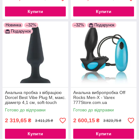
Купити
Купити
Новинка
–32%
–32%
Подарунок
Подарунок
Анальна пробка з вібрацією
Анальна вибропробка Off
Dorcel Best Vibe Plug M, макс.
Rocks Men-X - Varex
діаметр 4,1 см, soft-touch
777Store.com.ua
силікон 777Store.com.ua
Готово до відправки
Готово до відправки
2 319,65
2 600,15
₴
₴
3 411,25 ₴
3 823,75 ₴
Купити
Купити