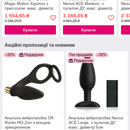
Magic Motion Equinox з
Nexus ACE Medium, з
Nexu
присоском, макс. діаметр
пультом ДУ, макс. діаметр
діам
3,5 см 777Store.com.ua
4см 777Store.com.ua
777S
1 554,65
3 169,65
2 3
₴
₴
2 286,25 ₴
4 661,25 ₴
3 486
Купити
Купити
Акційні пропозиції та новинки
–32%
Подарунок
Топ продажів
–32%
Подарунок
Анальна вибропробка Off
Анальна вибропробка Nexus
Rocks RO-Zen з кільцем
ACE Large, з пультом ДУ,
эрекционным
макс. діаметр 5см