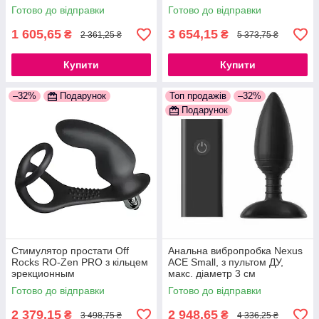
777Store.com.ua
777Store.com.ua
Готово до відправки
Готово до відправки
1 605,65
3 654,15
₴
₴
2 361,25 ₴
5 373,75 ₴
Купити
Купити
–32%
Подарунок
Топ продажів
–32%
Подарунок
Стимулятор простати Off
Анальна вибропробка Nexus
Rocks RO-Zen PRO з кільцем
ACE Small, з пультом ДУ,
эрекционным
макс. діаметр 3 см
777Store.com.ua
777Store.com.ua
Готово до відправки
Готово до відправки
2 379,15
2 948,65
₴
₴
3 498,75 ₴
4 336,25 ₴