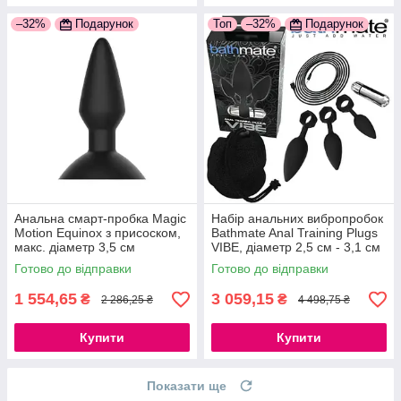
–32%
Подарунок
Топ
–32%
Подарунок
Анальна смарт-пробка Magic
Набір анальних вибропробок
Motion Equinox з присоском,
Bathmate Anal Training Plugs
макс. діаметр 3,5 см
VIBE, діаметр 2,5 см - 3,1 см
777Store.com.ua
- 3,8 см 777Store.com.ua
Готово до відправки
Готово до відправки
1 554,65
3 059,15
₴
₴
2 286,25 ₴
4 498,75 ₴
Купити
Купити
Показати ще