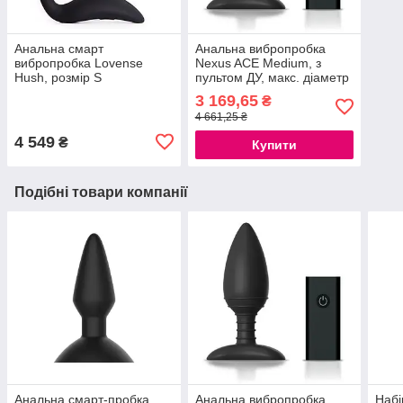
Анальна смарт
Анальна вибропробка
вибропробка Lovense
Nexus ACE Medium, з
Hush, розмір S
пультом ДУ, макс. діаметр
777Store.com.ua
4см 777Store.com.ua
3 169,65
₴
4 661,25 ₴
4 549
₴
Купити
Подібні товари компанії
Анальна смарт-пробка
Анальна вибропробка
Набі