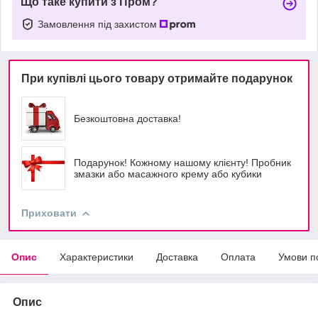
Що таке купити з Пром?
Замовлення під захистом
При купівлі цього товару отримайте подарунок
Безкоштовна доставка!
Подарунок! Кожному нашому клієнту! Пробник
змазки або масажного крему або кубики
Приховати
Опис
Характеристики
Доставка
Оплата
Умови п
Опис