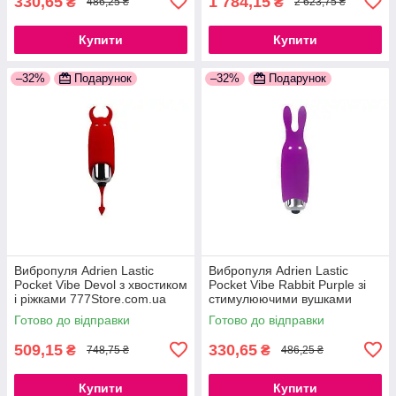
330,65
1 784,15
₴
₴
486,25 ₴
2 623,75 ₴
Купити
Купити
–32%
Подарунок
–32%
Подарунок
Вибропуля Adrien Lastic
Вибропуля Adrien Lastic
Pocket Vibe Devol з хвостиком
Pocket Vibe Rabbit Purple зі
і ріжками 777Store.com.ua
стимулюючими вушками
777Store.com.ua
Готово до відправки
Готово до відправки
509,15
330,65
₴
₴
748,75 ₴
486,25 ₴
Купити
Купити