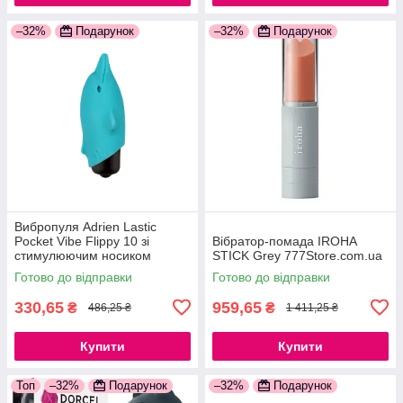
–32%
Подарунок
–32%
Подарунок
Вибропуля Adrien Lastic
Pocket Vibe Flippy 10 зі
Вібратор-помада IROHA
стимулюючим носиком
STICK Grey 777Store.com.ua
777Store.com.ua
Готово до відправки
Готово до відправки
330,65
959,65
₴
₴
486,25 ₴
1 411,25 ₴
Купити
Купити
Топ
–32%
Подарунок
–32%
Подарунок