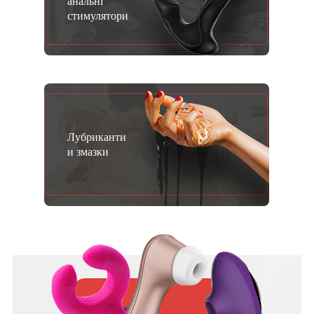
анальні
стимулятори
Лубриканти
и змазки