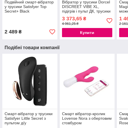
Подвійний смарт-вібратор
Вібратор у трусики Dorcel
Смар
у трусики Satisfyer Top
DISCREET VIBE XL,
Magi
Secret+ Black
підігрів і пульт ДК, трусики
можн
777Store.com.ua
в комплекті
окре
3 373,65
1 4
₴
777Store.com.ua
4 961,25 ₴
2 161
2 489
₴
Купити
Подібні товари компанії
Смарт-вібратор у трусики
Смарт вібратор-кролик
Смар
Satisfyer Little Secret з
Lovense Nora з обертовим
Svak
пультом д/у
стовбуром
Rose
777Store.com.ua
777Store.com.ua
мото