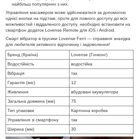
найбільш популярних з них.
Управління масажером може здійснюватися за допомогою
однієї кнопки на підставі, проте для повного доступу до всіх
можливостей і віддаленого доступу, необхідно встановити на
смартфон додаток Lovense Remote для iOS і Android.
Смарт вібратор в трусики Lovense Ferri — справжня знахідка
для любителів активного відпочинку і задоволення!
Бренд (Країна)
Lovense (Гонконг)
Водостійкість
водостійка
Вібрація
так
Гарантія (міс)
12
Живлення
вбудовані акумулятори
Загальна довжина (мм)
75
Тип упаковки
Картонна коробка
Управління зі смартфону
так
Ширина (мм)
30