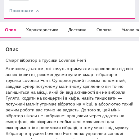
Приховати
Опис
Характеристики
Доставка
Оплата
Умови п
Опис
Смарт вібратор в трусики Lovense Ferri
Активним дівчатам, які хочуть отримувати задоволення від всіх
аспектів життя, рекомендуємо купити смарт вібратор в
трусики Lovense Ferri. Суперпотужний і зовсім непомітний,
завдяки супер потужному магнітному кріпленню він точно
залишиться на місці, який би вид активності ви не вибрали!
Гуляти, ходити на концерти і в кафе, навіть танцювати —
потужний магніт утримає вібратор на місці, а абсолютно тихий
режим роботи вас точно не видасть. До того ж, цей міні-
вібратор ніколи не набридне: працюючи через додаток на
смартфоні, він відкриває необмежені можливості для
експериментів з режимами вібрації, в тому числі і під музику.
Вібратор в трусики Lovense Ferri легко управляється як зі