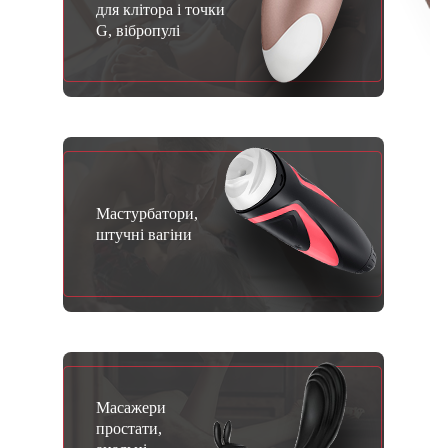
для клітора і точки
G, вібропулі
Мастурбатори,
штучні вагіни
Масажери
простати,