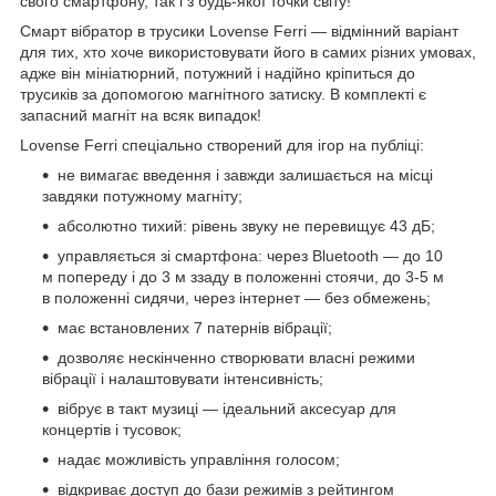
свого смартфону, так і з будь-якої точки світу!
Смарт вібратор в трусики Lovense Ferri — відмінний варіант
для тих, хто хоче використовувати його в самих різних умовах,
адже він мініатюрний, потужний і надійно кріпиться до
трусиків за допомогою магнітного затиску. В комплекті є
запасний магніт на всяк випадок!
Lovense Ferri спеціально створений для ігор на публіці:
не вимагає введення і завжди залишається на місці
завдяки потужному магніту;
абсолютно тихий: рівень звуку не перевищує 43 дБ;
управляється зі смартфона: через Bluetooth — до 10
м попереду і до 3 м ззаду в положенні стоячи, до 3-5 м
в положенні сидячи, через інтернет — без обмежень;
має встановлених 7 патернів вібрації;
дозволяє нескінченно створювати власні режими
вібрації і налаштовувати інтенсивність;
вібрує в такт музиці — ідеальний аксесуар для
концертів і тусовок;
надає можливість управління голосом;
відкриває доступ до бази режимів з рейтингом