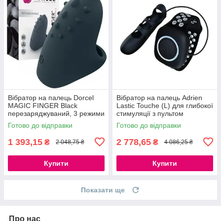
Вібратор на палець Dorcel
Вібратор на палець Adrien
MAGIC FINGER Black
Lastic Touche (L) для глибокої
перезаряджуваний, 3 режими
стимуляції з пультом
роботи, із м'якого ніжного
управління на руці
Готово до відправки
Готово до відправки
силікону
777Store.com.ua
1 393,15
2 778,65
₴
₴
2 048,75 ₴
4 086,25 ₴
Купити
Купити
Показати ще
Про нас