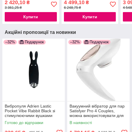
2 420,10
4 499,10
3 0
₴
₴
3 361,25 ₴
6 248,75 ₴
4 548
Купити
Купити
Акційні пропозиції та новинки
–32%
Подарунок
–32%
Подарунок
Вибропуля Adrien Lastic
Вакуумний вібратор для пар
Pocket Vibe Rabbit Black зі
Satisfyer Pro 4 Couples,
стимулюючими вушками
можна використовувати для
777Store.com.ua
сексу у парі 777Store.com.ua
Готово до відправки
В наявності