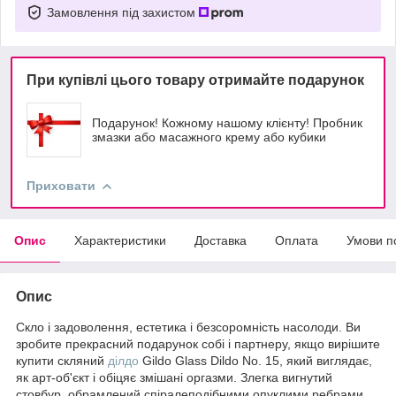
Замовлення під захистом
При купівлі цього товару отримайте подарунок
Подарунок! Кожному нашому клієнту! Пробник
змазки або масажного крему або кубики
Приховати
Опис
Характеристики
Доставка
Оплата
Умови п
Опис
Скло і задоволення, естетика і безсоромність насолоди. Ви
зробите прекрасний подарунок собі і партнеру, якщо вирішите
купити скляний
ділдо
Gildo Glass Dildo No. 15, який виглядає,
як арт-об'єкт і обіцяє змішані оргазми. Злегка вигнутий
стовбур, обрамлений спіралеподібними опуклими ребрами