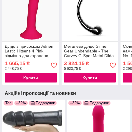
Ділдо з присоском Adrien
Металеве ділдо Sinner
Скля
Lastic Hitsens 4 Pink,
Gear Unbendable - The
нами
відмінно для страпона,
Curvey G-Spot Metal Dildo
No. 
діаметр 3.7 см, довжина
777Store.com.ua
1 665,15
3 824,15
1 5
₴
₴
17,8 см 777Store.com.ua
2 448,75 ₴
5 623,75 ₴
2 298
Купити
Купити
Акційні пропозиції та новинки
Топ
–32%
Подарунок
–32%
Подарунок