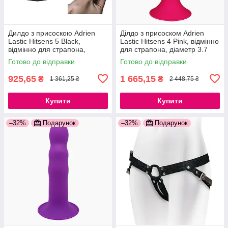
Дилдо з присоскою Adrien
Ділдо з присоском Adrien
Lastic Hitsens 5 Black,
Lastic Hitsens 4 Pink, відмінно
відмінно для страпона,
для страпона, діаметр 3.7
діаметр 2,4 см, довжина 13
см, довжина 17,8 см
Готово до відправки
Готово до відправки
см, силікон Silexpan
777Store.com.ua
925,65
1 665,15
₴
₴
1 361,25 ₴
2 448,75 ₴
Купити
Купити
–32%
Подарунок
–32%
Подарунок