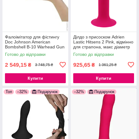
Фалоімітатор для фістингу
Ділдо з присоском Adrien
Doc Johnson American
Lastic Hitsens 2 Pink, відмінно
Bombshell B-10 Warhead Gun
для страпона, макс діаметр
Metal, діаметр 6,9 см, гнучкий
4см, довжина 16,7 см
Готово до відправки
Готово до відправки
777Store.com.ua
2 549,15
925,65
₴
₴
3 748,75 ₴
1 361,25 ₴
Купити
Купити
Топ
–32%
Подарунок
–32%
Подарунок