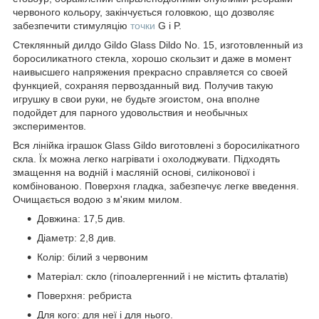
червоного кольору, закінчується головкою, що дозволяє
забезпечити стимуляцію
точки
G і P.
Стеклянный дилдо Gildo Glass Dildo No. 15, изготовленный из
боросиликатного стекла, хорошо скользит и даже в момент
наивысшего напряжения прекрасно справляется со своей
функцией, сохраняя первозданный вид. Получив такую
игрушку в свои руки, не будьте эгоистом, она вполне
подойдет для парного удовольствия и необычных
экспериментов.
Вся лінійка іграшок Glass Gildo виготовлені з боросилікатного
скла. Їх можна легко нагрівати і охолоджувати. Підходять
змащення на водній і масляній основі, силіконової і
комбінованою. Поверхня гладка, забезпечує легке введення.
Очищається водою з м'яким милом.
Довжина: 17,5 див.
Діаметр: 2,8 див.
Колір: білий з червоним
Матеріал: скло (гіпоалергенний і не містить фталатів)
Поверхня: ребриста
Для кого: для неї і для нього.