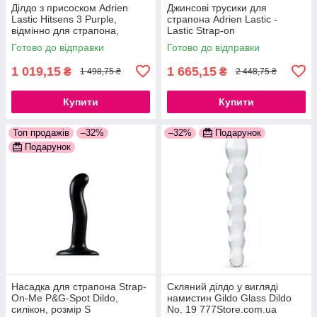
Ділдо з присоском Adrien
Джинсові трусики для
Lastic Hitsens 3 Purple,
страпона Adrien Lastic -
відмінно для страпона,
Lastic Strap-on
діаметр 4,1 см, довжина 18,2
777Store.com.ua
Готово до відправки
Готово до відправки
см 777Store.com.ua
1 019,15
1 665,15
₴
₴
1 498,75 ₴
2 448,75 ₴
Купити
Купити
Топ продажів
–32%
–32%
Подарунок
Подарунок
Насадка для страпона Strap-
Скляний ділдо у вигляді
On-Me P&G-Spot Dildo,
намистин Gildo Glass Dildo
силікон, розмір S
No. 19 777Store.com.ua