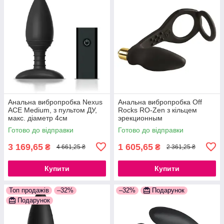
Анальна вибропробка Nexus
Анальна вибропробка Off
ACE Medium, з пультом ДУ,
Rocks RO-Zen з кільцем
макс. діаметр 4см
эрекционным
777Store.com.ua
777Store.com.ua
Готово до відправки
Готово до відправки
3 169,65
1 605,65
₴
₴
4 661,25 ₴
2 361,25 ₴
Купити
Купити
Топ продажів
–32%
–32%
Подарунок
Подарунок