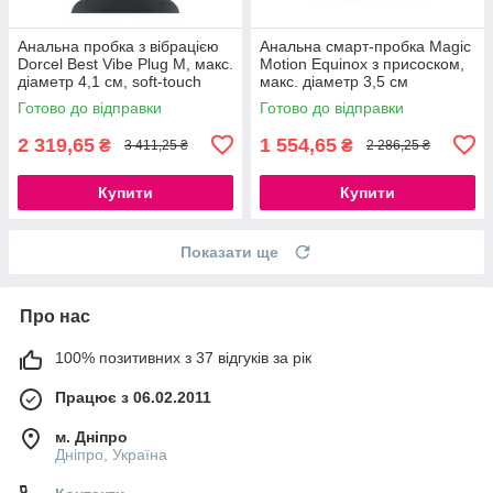
Анальна пробка з вібрацією
Анальна смарт-пробка Magic
Dorcel Best Vibe Plug M, макс.
Motion Equinox з присоском,
діаметр 4,1 см, soft-touch
макс. діаметр 3,5 см
силікон 777Store.com.ua
777Store.com.ua
Готово до відправки
Готово до відправки
2 319,65
1 554,65
₴
₴
3 411,25 ₴
2 286,25 ₴
Купити
Купити
Показати ще
Про нас
100% позитивних з 37 відгуків за рік
Працює з 06.02.2011
м. Дніпро
Дніпро, Україна