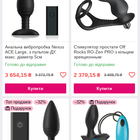
Анальна вибропробка Nexus
Стимулятор простати Off
ACE Large, з пультом ДУ,
Rocks RO-Zen PRO з кільцем
макс. діаметр 5см
эрекционным
777Store.com.ua
777Store.com.ua
Готово до відправки
Готово до відправки
3 654,15
2 379,15
₴
₴
5 373,75 ₴
3 498,75 ₴
Купити
Купити
Топ продажів
–32%
–32%
Подарунок
Подарунок