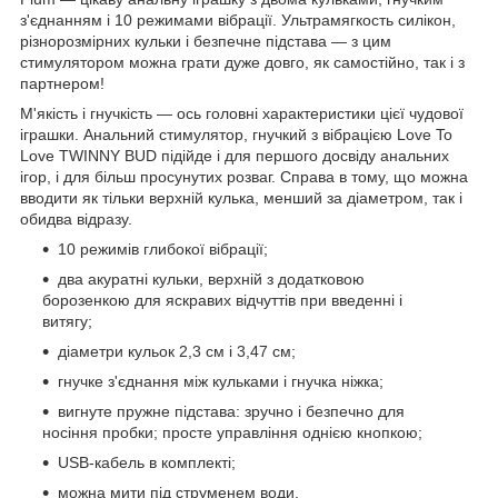
з'єднанням і 10 режимами вібрації. Ультрамягкость силікон,
різнорозмірних кульки і безпечне підстава — з цим
стимулятором можна грати дуже довго, як самостійно, так і з
партнером!
М'якість і гнучкість — ось головні характеристики цієї чудової
іграшки. Анальний стимулятор, гнучкий з вібрацією Love To
Love TWINNY BUD підійде і для першого досвіду анальних
ігор, і для більш просунутих розваг. Справа в тому, що можна
вводити як тільки верхній кулька, менший за діаметром, так і
обидва відразу.
10 режимів глибокої вібрації;
два акуратні кульки, верхній з додатковою
борозенкою для яскравих відчуттів при введенні і
витягу;
діаметри кульок 2,3 см і 3,47 см;
гнучке з'єднання між кульками і гнучка ніжка;
вигнуте пружне підстава: зручно і безпечно для
носіння пробки; просте управління однією кнопкою;
USB-кабель в комплекті;
можна мити під струменем води.