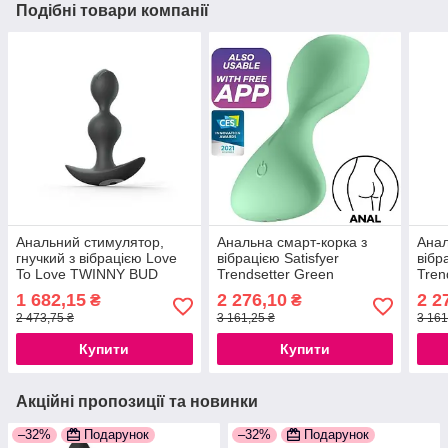
Подібні товари компанії
Анальний стимулятор,
Анальна смарт-корка з
Анал
гнучкий з вібрацією Love
вібрацією Satisfyer
вібр
To Love TWINNY BUD
Trendsetter Green
Tren
Black 777Store.com.ua
777Store.com.ua
777S
1 682,15
2 276,10
2 2
₴
₴
2 473,75 ₴
3 161,25 ₴
3 161
Купити
Купити
Акційні пропозиції та новинки
–32%
Подарунок
–32%
Подарунок