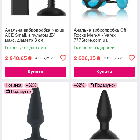
Анальна вибропробка Nexus
Анальна вибропробка Off
ACE Small, з пультом ДУ,
Rocks Men-X - Varex
макс. діаметр 3 см
777Store.com.ua
777Store.com.ua
Готово до відправки
Готово до відправки
2 948,65
2 600,15
₴
₴
4 336,25 ₴
3 823,75 ₴
Купити
Купити
Новинка
–32%
–32%
Подарунок
Подарунок