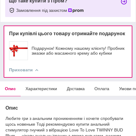
Що таке купити з Пром?
Замовлення під захистом
При купівлі цього товару отримайте подарунок
Подарунок! Кожному нашому клієнту! Пробник
змазки або масажного крему або кубики
Приховати
Опис
Характеристики
Доставка
Оплата
Умови п
Опис
Любите гри з анальним проникненням і хочете спробувати
щось новеньке Тоді рекомендуємо купити анальний
стимулятор гнучкий з вібрацією Love To Love TWINNY BUD
Plum — цікаву анальну іграшку з двома кульками, гнучким