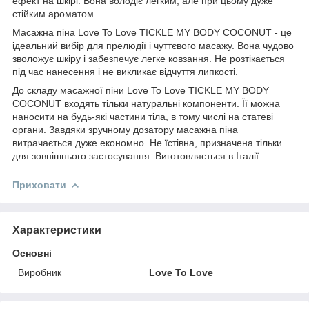
ефект на шкірі. Вона володіє легким, але при цьому дуже
стійким ароматом.
Масажна піна Love To Love TICKLE MY BODY COCONUT - це
ідеальний вибір для прелюдії і чуттєвого масажу. Вона чудово
зволожує шкіру і забезпечує легке ковзання. Не розтікається
під час нанесення і не викликає відчуття липкості.
До складу масажної піни Love To Love TICKLE MY BODY
COCONUT входять тільки натуральні компоненти. Її можна
наносити на будь-які частини тіла, в тому числі на статеві
органи. Завдяки зручному дозатору масажна піна
витрачається дуже економно. Не їстівна, призначена тільки
для зовнішнього застосування. Виготовляється в Італії.
Приховати
Характеристики
Основні
Виробник
Love To Love