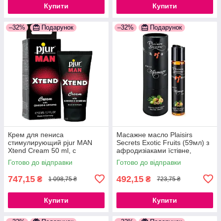
Купити
Купити
–32%
Подарунок
–32%
Подарунок
Крем для пениса
Масажне масло Plaisirs
стимулирующий pjur MAN
Secrets Exotic Fruits (59мл) з
Xtend Cream 50 ml, с
афродизіаками їстівне,
экстрактом гинкго и
подарункова упаковка
Готово до відправки
Готово до відправки
женьшеня 777Store.com.ua
777Store.com.ua
747,15
492,15
₴
₴
1 098,75 ₴
723,75 ₴
Купити
Купити