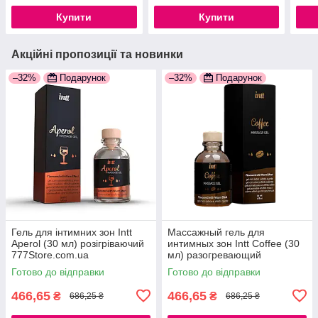
Купити
Купити
Акційні пропозиції та новинки
–32%
Подарунок
–32%
Подарунок
Гель для інтимних зон Intt
Массажный гель для
Aperol (30 мл) розігріваючий
интимных зон Intt Coffee (30
777Store.com.ua
мл) разогревающий
777Store.com.ua
Готово до відправки
Готово до відправки
466,65
466,65
₴
₴
686,25 ₴
686,25 ₴