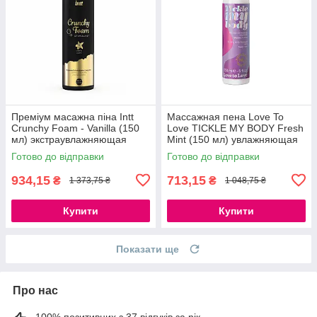
Преміум масажна піна Intt
Массажная пена Love To
Crunchy Foam - Vanilla (150
Love TICKLE MY BODY Fresh
мл) экстраувлажняющая
Mint (150 мл) увлажняющая
777Store.com.ua
777Store.com.ua
Готово до відправки
Готово до відправки
934,15
713,15
₴
₴
1 373,75 ₴
1 048,75 ₴
Купити
Купити
Показати ще
Про нас
100% позитивних з 37 відгуків за рік