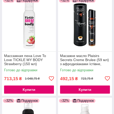
–32%
Подарунок
–32%
Подарунок
Массажная пена Love To
Масажне масло Plaisirs
Love TICKLE MY BODY
Secrets Creme Brulee (59 мл)
Strawberry (150 мл)
з афродизіаками їстівне,
увлажняющая
подарункова упаковка
Готово до відправки
Готово до відправки
777Store.com.ua
777Store.com.ua
713,15
492,15
₴
₴
1 048,75 ₴
723,75 ₴
Купити
Купити
–32%
Подарунок
–32%
Подарунок