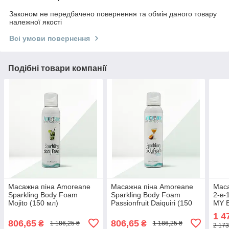
Законом не передбачено повернення та обмін даного товару
належної якості
Всі умови повернення
Подібні товари компанії
Масажна піна Amoreane
Масажна піна Amoreane
Маса
Sparkling Body Foam
Sparkling Body Foam
2-в-
Mojito (150 мл)
Passionfruit Daiquiri (150
MY B
777Store.com.ua
мл) 777Store.com.ua
(100
1 4
777S
806,65
806,65
₴
₴
1 186,25 ₴
1 186,25 ₴
2 173